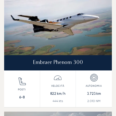
Embraer Phenom 300
822
km/h
3.723
km
6-8
444
kts
2.010
NM