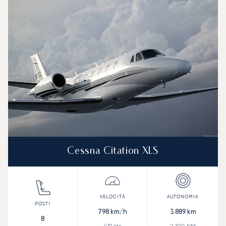
Cessna Citation XLS
798
km/h
3.889
km
8
431
kts
2.100
NM