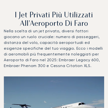
I Jet Privati Più Utilizzati
All'Aeroporto Di Faro
Nella scelta di un jet privato, diversi fattori
giocano un ruolo cruciale: numero di passeggeri,
distanza del volo, capacità aeroportuali ed
esigenze specifiche del tuo viaggio. Ecco i modelli
di aeromobili più frequentemente noleggiati per
Aeroporto di Faro nel 2025: Embraer Legacy 600,
Embraer Phenom 300 e Cessna Citation XLS.
Aeroporto di Faro : I 3 modelli di aeromobile più utilizzati
Foto dell'aeromobile
Modello di aeromobile
Posti
Velocità (km/h)
Velocità (nodi)
Autonomia (
Autonomia (NM)