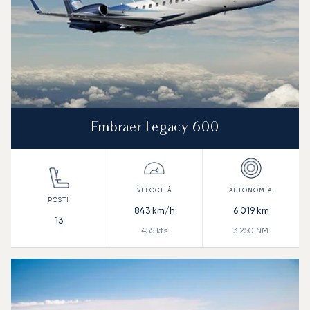
Embraer Legacy 600
843
km/h
6.019
km
13
455
kts
3.250
NM