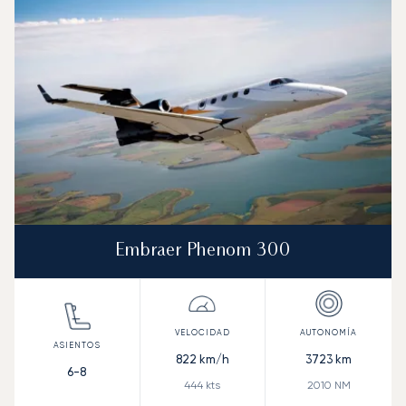
Embraer Phenom 300
822
km/h
3723
km
6-8
444
kts
2010
NM