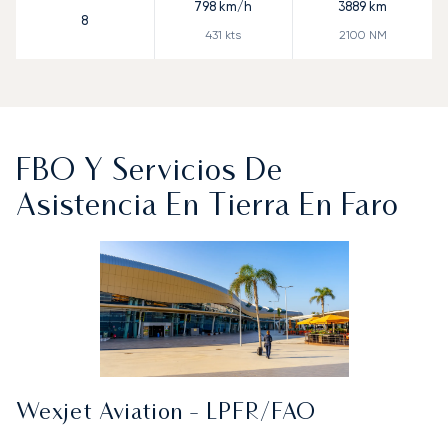
798
km/h
3889
km
8
431
kts
2100
NM
FBO Y Servicios De
Asistencia En Tierra En Faro
Wexjet Aviation - LPFR/FAO