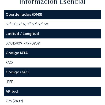
Información Esencial
Coordenadas (DMS)
37° 0′ 52″ N, 7° 57′ 57″ W
Latitud / Longitud
37.015909, -7.970939
Código IATA
FAO
Código OACI
LPFR
Altitud
7 m (24 ft)