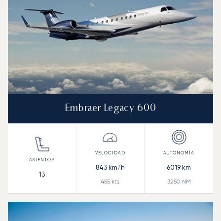
Embraer Legacy 600
843
km/h
6019
km
13
455
kts
3250
NM