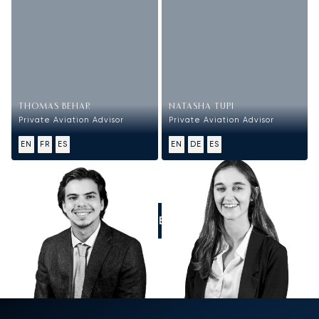
THOMAS BEHAR
NATASHA TUPI
Private Aviation Advisor
Private Aviation Advisor
EN
FR
ES
EN
DE
ES
LLÁMENOS