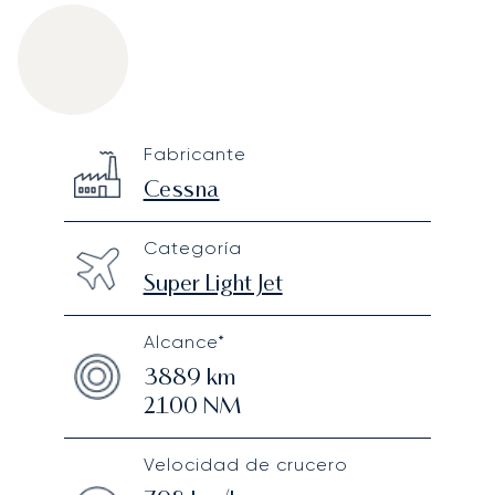
Cessna Citation XLS
Specification
Value
Fabricante
Technical specifications
Cessna
Categoría
Super Light Jet
Alcance*
3889
km
2100
NM
Velocidad de crucero