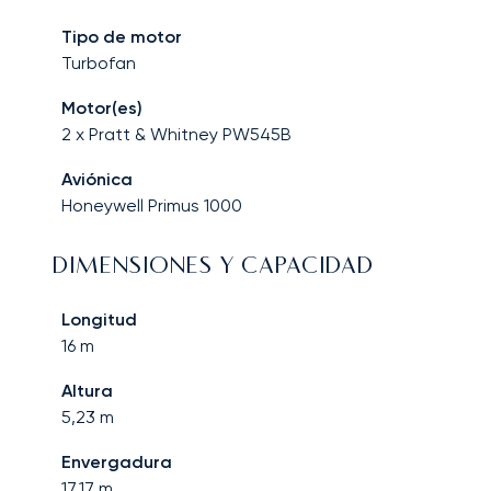
Tipo de motor
Turbofan
Motor(es)
2 x Pratt & Whitney PW545B
Aviónica
Honeywell Primus 1000
DIMENSIONES Y CAPACIDAD
Longitud
16
m
Altura
5,23
m
Envergadura
17,17
m