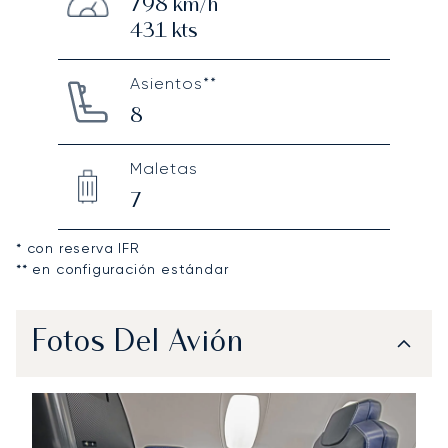
798
km/h
431
kts
Asientos**
8
Maletas
7
* con reserva IFR
** en configuración estándar
Fotos Del Avión