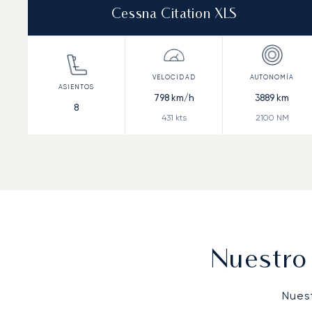
Cessna Citation XLS
798
km/h
3889
km
8
431
kts
2100
NM
Nuestro
Nues