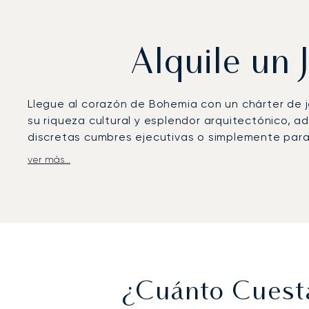
Alquile un 
Llegue al corazón de Bohemia con un chárter de j
su riqueza cultural y esplendor arquitectónico, a
discretas cumbres ejecutivas o simplemente para
ver más...
Su vuelo se organiza completamente en función de
comodidades de primer nivel y una gastronomía g
magnífico Four Seasons Hotel Prague, a orillas del
Puede viajar con total tranquilidad, sabiendo q
documentado, que garantiza la preparación para 
gestionado con la máxima profesionalidad y esme
¿Cuánto Cuesta