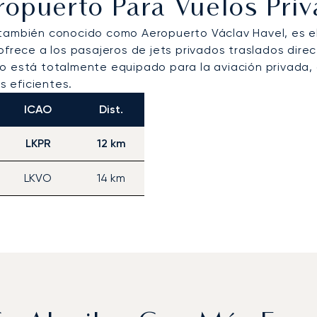
ropuerto Para Vuelos Pr
también conocido como Aeropuerto Václav Havel, es el 
frece a los pasajeros de jets privados traslados direct
to está totalmente equipado para la aviación privada,
s eficientes.
ICAO
Dist.
LKPR
12 km
LKVO
14 km