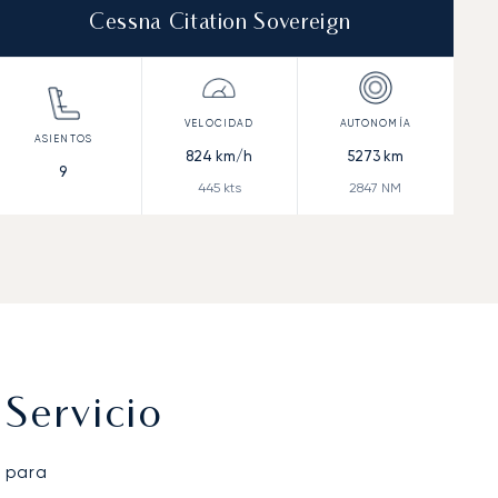
Cessna Citation Sovereign
824
km/h
5273
km
9
445
kts
2847
NM
Servicio
 para