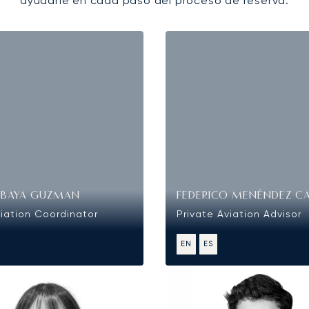
ayudarle en cada paso del proceso de reserva.
OBAYA GUZMAN
FEDERICO MENÉNDEZ C
viation Coordinator
Private Aviation Advisor
EN
ES