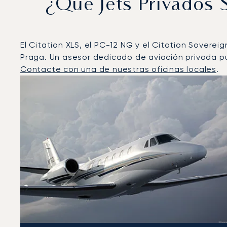
¿Qué Jets Privados
El Citation XLS, el PC-12 NG y el Citation Sovere
Praga. Un asesor dedicado de aviación privada pu
Contacte con una de nuestras oficinas locales
.
Praga : Los 3 modelos de aeronave más operados por
Foto de la aeronave
Modelo de aeronave
Asiento
Velocidad (km/h)
Velocidad (nudos)
Autonomía 
Autonomía (NM)