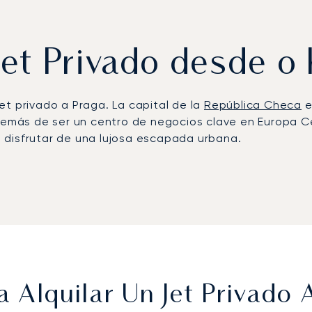
Jet Privado desde o
et privado a Praga. La capital de la
República Checa
e
demás de ser un centro de negocios clave en Europa Ce
 disfrutar de una lujosa escapada urbana.
 su agenda personal, ofreciéndole una flexibilidad tot
ourmet adaptada a sus gustos, garantizando que lleg
 río Moldava.
ue nuestro compromiso con la seguridad incluye un Pla
cualquier contingencia. Esta dedicación a los más alt
ro.
 Alquilar Un Jet Privado