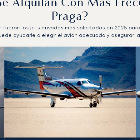
 Se Alquilan Con Más Fre
Praga?
ign fueron los jets privados más solicitados en 2025 pa
ede ayudarle a elegir el avión adecuado y asegurar la 
 número de movimientos de vuelo en 2025
s
(km)