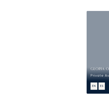
GLORIA 
Private A
EN
ES