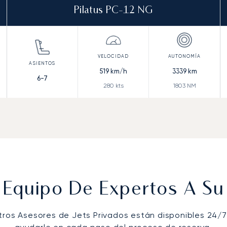
Pilatus PC-12 NG
519
km/h
3339
km
6-7
280
kts
1803
NM
 Equipo De Expertos A Su 
tros Asesores de Jets Privados están disponibles 24/7