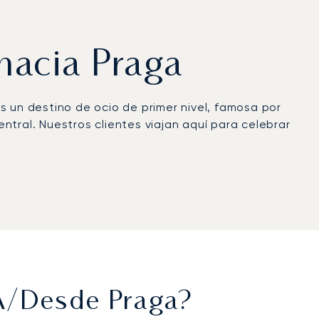
 hacia Praga
s un destino de ocio de primer nivel, famosa por
ntral. Nuestros clientes viajan aquí para celebrar
al. A bordo, disfrutará de privacidad absoluta,
ue totalmente renovado para registrarse en el
n de Respuesta a Emergencias totalmente
os estándares garantiza que su viaje sea
 A/desde Praga?