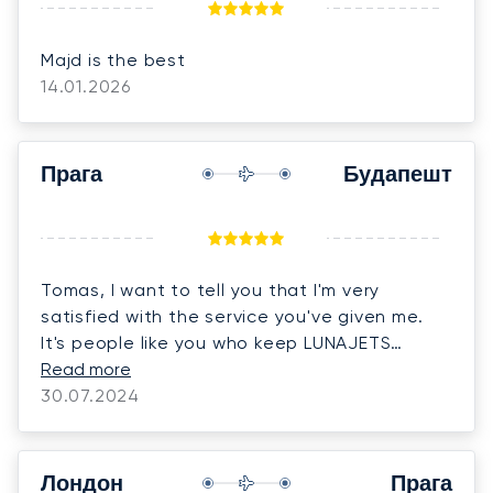
Majd is the best
14.01.2026
Прага
Будапешт
Tomas, I want to tell you that I'm very
satisfied with the service you've given me.
It's people like you who keep LUNAJETS
customers loyal to the company. You are an
Read more
extraordinary person and very attentive.
30.07.2024
Thank you very much for all your help!!!
Лондон
Прага