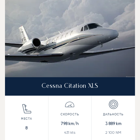
Дальность (NM)
Cessna Citation XLS
798
km/h
3 889
km
8
431
kts
2 100
NM