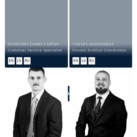
DOMENIKS DANIELS KIRSIS
OSKARS MADERNIEKS
Customer Service Specialist
Private Aviation Coordinator
EN
LV
RU
EN
LV
RU
ПОЗВОНИТЕ НАМ