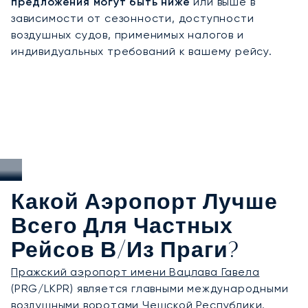
предложения могут быть ниже
или выше в
максимальным профессионализмом и заботой.
зависимости от сезонности, доступности
воздушных судов, применимых налогов и
индивидуальных требований к вашему рейсу.
Какой Аэропорт Лучше
Всего Для Частных
Рейсов В/из Праги?
Пражский аэропорт имени Вацлава Гавела
(PRG/LKPR) является главными международными
воздушными воротами Чешской Республики.