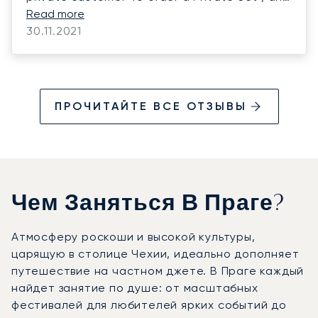
I’m very impressed With the process and
Read more
excellence in execution Best regards from
30.11.2021
Uzbekistan
ПРОЧИТАЙТЕ ВСЕ ОТЗЫВЫ
Чем Заняться В Праге?
Атмосферу роскоши и высокой культуры,
царящую в столице Чехии, идеально дополняет
путешествие на частном джете. В Праге каждый
найдет занятие по душе: от масштабных
фестивалей для любителей ярких событий до