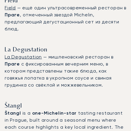
Field
Field
— ещё один ультрасовременный ресторан в
Праге
, отмеченный звездой Michelin,
предлагающий дегустационный сет из десяти
блюд.
La Degustation
La Degustation
— мишленовский ресторан в
Праге
с фиксированным вечерним меню, в
котором представлены такие блюда, как
говяжья лопатка в укропном соусе и свиная
грудинка со свёклой и можжевельником.
Štangl‍
Štangl
is a
one-Michelin-star
tasting restaurant
in Prague, built around a seasonal menu where
each course highlights a key local ingredient. The