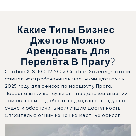
Какие Типы Бизнес-
Джетов Можно
Арендовать Для
Перелёта В Прагу?
Citation XLS, PC-12 NG и Citation Sovereign стали
самыми востребованными частными джетами в
2025 году для рейсов по маршруту Прага.
Персональный консультант по деловой авиации
поможет вам подобрать подходящее воздушное
судно и обеспечить наилучшую доступность.
Свяжитесь с одним из наших местных офисов
.
Прага : 3 наиболее востребованные модели воздушных с
Фото воздушного судна
Модель воздушного судна
Скорость (км/ч)
Скорость (узлы)
Дал