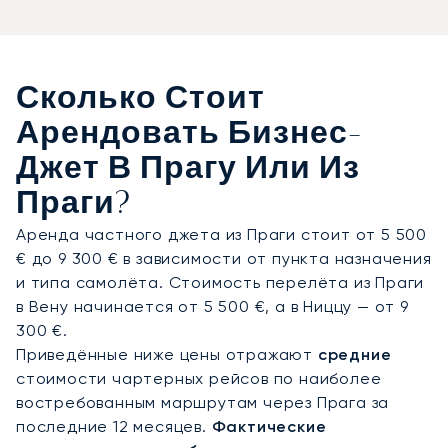
соответствии с вашим личным графиком, что
обеспечивает абсолютную гибкость. На борту
вас ждёт полная конфиденциальность,
первоклассный сервис и изысканные блюда,
Сколько Стоит
подобранные с учётом ваших предпочтений. Мы
сделаем всё, чтобы вы прибыли в великолепный
Арендовать Бизнес-
отель Four Seasons Hotel Prague на берегу
Джет В Прагу Или Из
Влтавы полными сил и готовыми к новым
впечатлениям.
Праги?
Аренда частного джета из Праги стоит от 5 500
Вы можете путешествовать с полным
€ до 9 300 € в зависимости от пункта назначения
спокойствием, зная, что наша приверженность
и типа самолёта. Стоимость перелёта из Праги
безопасности подкреплена детально
в Вену начинается от 5 500 €, а в Ниццу — от 9
проработанным планом действий в
300 €.
чрезвычайных ситуациях, который гарантирует
Приведённые ниже цены отражают
средние
готовность к любым непредвиденным
стоимости чартерных рейсов по наиболее
обстоятельствам. Такая преданность
востребованным маршрутам через Прага за
высочайшим стандартам гарантирует, что ваше
последние 12 месяцев.
Фактические
путешествие будет организовано с