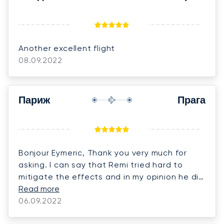
Another excellent flight
08.09.2022
Париж
Прага
Bonjour Eymeric, Thank you very much for
asking. I can say that Remi tried hard to
mitigate the effects and in my opinion he did
a very good job.
Read more
06.09.2022