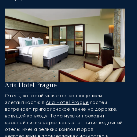
Aria Hotel Prague
F
Отель, который является воплощением
О
элегантности: в
Aria Hotel Prague
гостей
п
встречает григорианское пение на дорожке,
и
ведущей ко входу. Тема музыки проходит
п
красной нитью через весь этот пятизвёздочный
н
отель: имена великих композиторов
м
увековечены в произведениях искусства и
р