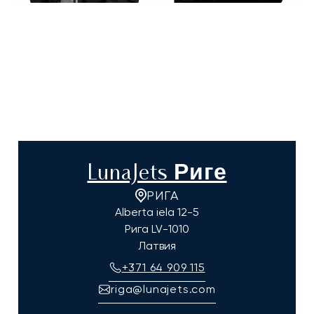
LunaJets Риге
РИГА
Alberta iela 12-5
Рига
LV-1010
Латвия
+371 64 909 115
riga@lunajets.com