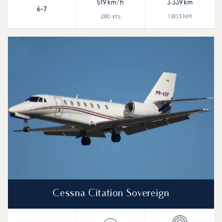
519
km/h
3 339
km
6-7
280
kts
1 803
NM
Cessna Citation Sovereign