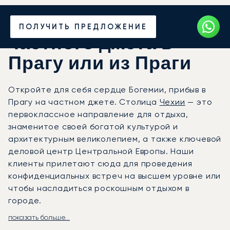
Закажите аренду
ПОЛУЧИТЬ ПРЕДЛОЖЕНИЕ
частного джета в
Прагу или из Праги
Откройте для себя сердце Богемии, прибыв в
Прагу на частном джете. Столица
Чехии
— это
первоклассное направление для отдыха,
знаменитое своей богатой культурой и
архитектурным великолепием, а также ключевой
деловой центр Центральной Европы. Наши
клиенты прилетают сюда для проведения
конфиденциальных встреч на высшем уровне или
чтобы насладиться роскошным отдыхом в
городе.
показать больше...
Ваш перелёт будет организован в полном