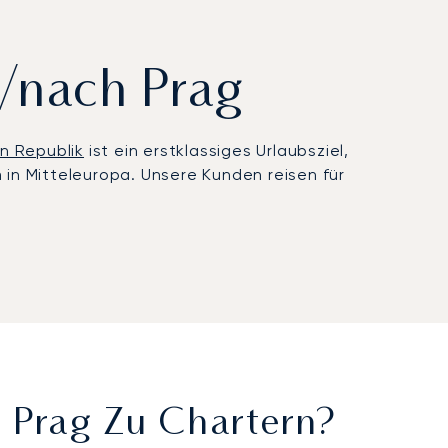
n/nach Prag
n Republik
ist ein erstklassiges Urlaubsziel,
 in Mitteleuropa. Unsere Kunden reisen für
xibilität. An Bord genießen Sie absolute
ss Sie erfrischt im prachtvollen Four Seasons
plan, der eine optimale Vorbereitung auf alle
ßter Professionalität und Sorgfalt organisiert
h Prag Zu Chartern?