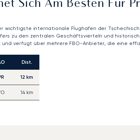
net Sich Am Besten Für P
er wichtigste internationale Flughafen der Tschechisc
nsfers zu den zentralen Geschäftsvierteln und historis
tet und verfügt über mehrere FBO-Anbieter, die eine ef
AO
Dist.
PR
12 km
VO
14 km