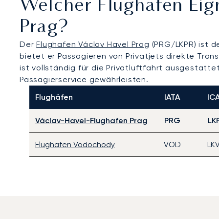
Welcher Flughafen Eig
Prag?
Der
Flughafen Václav Havel Prag
(PRG/LKPR) ist d
bietet er Passagieren von Privatjets direkte Tra
ist vollständig für die Privatluftfahrt ausgestat
Passagierservice gewährleisten.
Flughäfen
IATA
IC
Václav-Havel-Flughafen Prag
PRG
LK
Flughafen Vodochody
VOD
LK