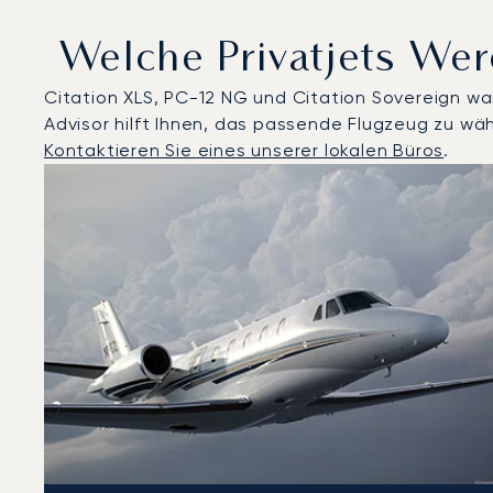
Welche Privatjets We
Citation XLS, PC-12 NG und Citation Sovereign war
Advisor hilft Ihnen, das passende Flugzeug zu wäh
Kontaktieren Sie eines unserer lokalen Büros
.
Prag : Die 3 meistgeflogenen Flugzeugmodelle nach A
Foto des Flugzeugs
Flugzeugmodell
Geschwindigkeit (km/h)
Geschwindigkeit (Knoten)
Rei
Reichweite (NM)