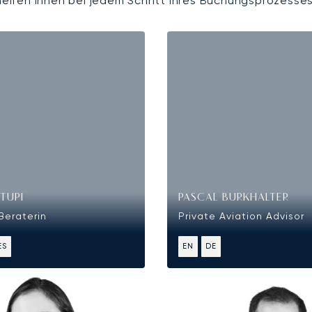
helfen Ihnen bei jedem Schritt Ihres Buchungsprozesses
TUPI
PASCAL BURKHALTER
Beraterin
Private Aviation Advisor
ES
EN
DE