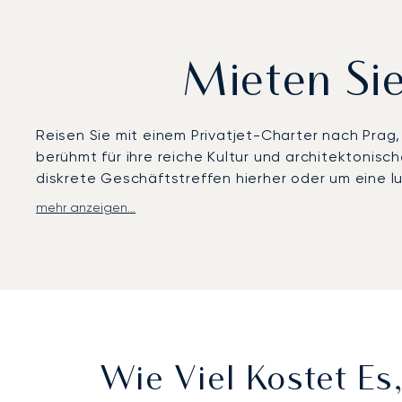
Mieten Sie
Reisen Sie mit einem Privatjet-Charter nach Pra
berühmt für ihre reiche Kultur und architektonisc
diskrete Geschäftstreffen hierher oder um eine l
mehr anzeigen...
Ihr Flug wird vollständig nach Ihrem persönlichen 
Privatsphäre mit Annehmlichkeiten und Gourmet-Ca
Hotel Prague am Ufer der Moldau ankommen.
Reisen Sie unbesorgt: Unser Engagement für Siche
Eventualitäten gewährleistet. Dieser Anspruch auf
wird.
Wie Viel Kostet Es