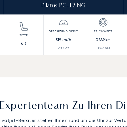
Pilatus PC-12 NG
519
km/h
3.339
km
6-7
280
kts
1.803
NM
Expertenteam Zu Ihren D
rivatjet-Berater stehen Ihnen rund um die Uhr zur Verf