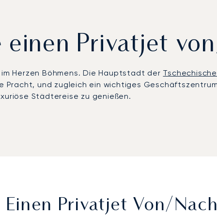
 einen Privatjet vo
g, im Herzen Böhmens. Die Hauptstadt der
Tschechische
he Pracht, und zugleich ein wichtiges Geschäftszentrum
uxuriöse Städtereise zu genießen.
Zeitplan organisiert und bietet Ihnen somit absolute Fle
tering, die auf Ihre Wünsche zugeschnitten sind, soda
rheit umfasst einen vollständig dokumentierten Notfall
 höchste Standards garantiert, dass Ihre Reise mit grö
, Einen Privatjet Von/nac