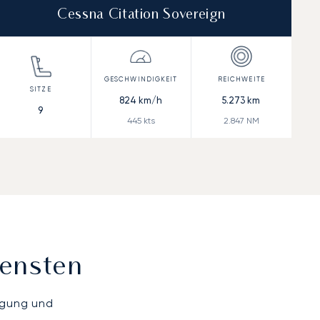
Cessna Citation Sovereign
824
km/h
5.273
km
9
445
kts
2.847
NM
iensten
ügung und