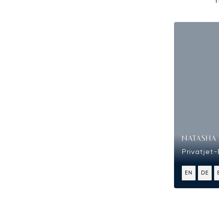
NATASHA 
Privatjet-
EN
DE