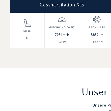
Cessna Citation XLS
798
km/h
3.889
km
8
431
kts
2.100
NM
Unser 
Unsere P