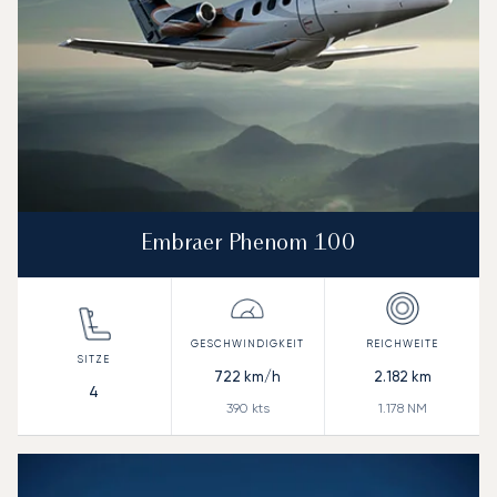
Embraer Phenom 100
722
km/h
2.182
km
4
390
kts
1.178
NM