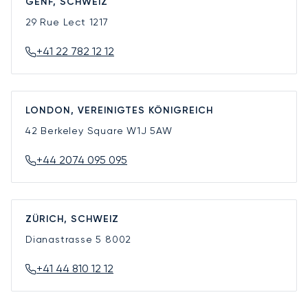
GENF, SCHWEIZ
29 Rue Lect
1217
+41 22 782 12 12
LONDON, VEREINIGTES KÖNIGREICH
42 Berkeley Square
W1J 5AW
+44 2074 095 095
ZÜRICH, SCHWEIZ
Dianastrasse 5
8002
+41 44 810 12 12