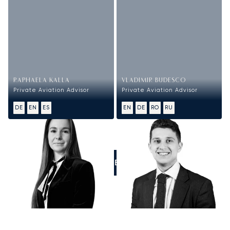
RAPHAELA KALLA
VLADIMIR BUDESCO
Private Aviation Advisor
Private Aviation Advisor
DE
EN
ES
EN
DE
RO
RU
RUFEN SIE UNS AN