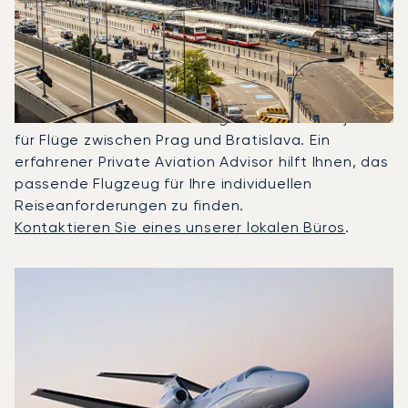
Häufigsten Zwischen
Bratislava Und Prag
Gechartert?
2025 waren Citation Mustang, Phenom 100 und
HondaJet HA 420 die meistgenutzten Privatjets
für Flüge zwischen Prag und Bratislava. Ein
erfahrener Private Aviation Advisor hilft Ihnen, das
passende Flugzeug für Ihre individuellen
Reiseanforderungen zu finden.
Kontaktieren Sie eines unserer lokalen Büros
.
Top 3 Flugzeugmodelle nach Anzahl der Flugbewegungen z
Foto des Flugzeugs
Flugzeugmodell
S
Geschwindigkeit (km/h)
Geschwindigkeit (Knoten)
Reichw
Reichweite (NM)