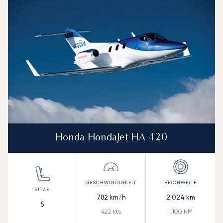
Honda HondaJet HA 420
782
km/h
2.024
km
5
422
kts
1.100
NM