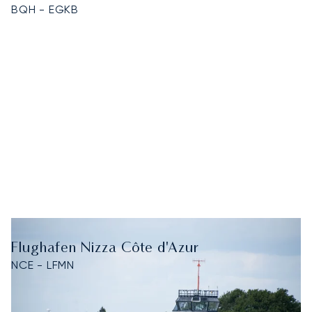
BQH - EGKB
Flughafen Nizza Côte d'Azur
NCE - LFMN