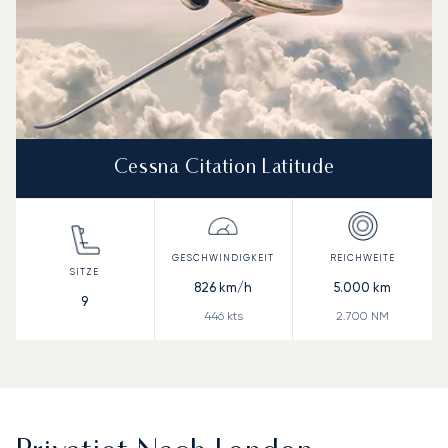
Cessna Citation Latitude
826
km/h
5.000
km
9
446
kts
2.700
NM