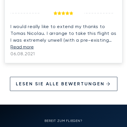
I would really like to extend my thanks to
Tomas Nicolau. I arrange to take this flight as
I was extremely unwell (with a pre-existing
medical condition) on the day that I was due
Read more
to travel back to the UK from Nice and
06.08.2021
couldn't take the seat on the BA flight that I
had booked. I was pretty desperate just to
get home. Tomas arrange for the flight with
ease, kept me informed throughout the
LESEN SIE ALLE BEWERTUNGEN
booking process and as a result, I got home
the following day.
BEREIT ZUM FLIEGEN?