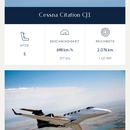
Cessna Citation CJ1
698
km/h
2.076
km
5
377
kts
1.121
NM