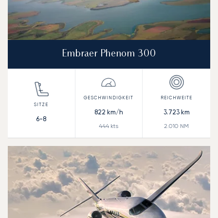
Embraer Phenom 300
822
km/h
3.723
km
6-8
444
kts
2.010
NM