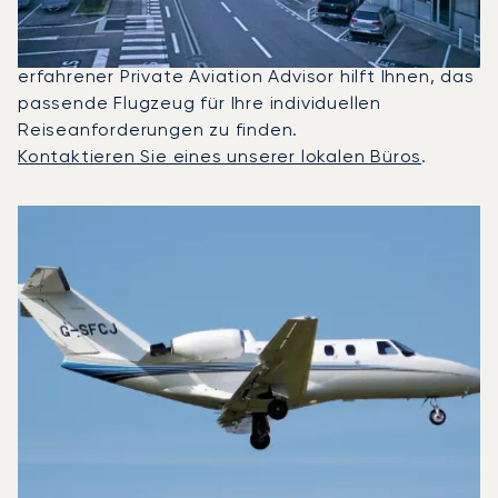
Citation Latitude die meistgenutzten Privatjets
für Flüge zwischen Nizza und London. Ein
erfahrener Private Aviation Advisor hilft Ihnen, das
passende Flugzeug für Ihre individuellen
Reiseanforderungen zu finden.
Kontaktieren Sie eines unserer lokalen Büros
.
Top 3 Flugzeugmodelle nach Anzahl der Flugbewegungen 
Foto des Flugzeugs
Flugzeugmodell
S
Geschwindigkeit (km/h)
Geschwindigkeit (Knoten)
Reichw
Reichweite (NM)