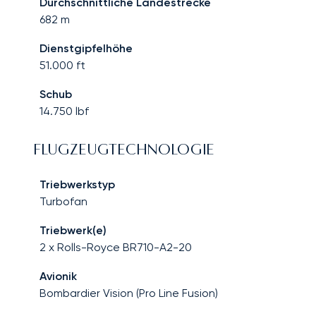
Durchschnittliche Landestrecke
682
m
Dienstgipfelhöhe
51.000
ft
Schub
14.750
lbf
FLUGZEUGTECHNOLOGIE
Triebwerkstyp
Turbofan
Triebwerk(e)
2 x Rolls-Royce BR710-A2-20
Avionik
Bombardier Vision (Pro Line Fusion)