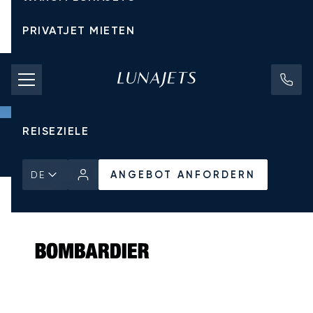
PRIVATJET MIETEN
CHARTERPREISE
PRIVATJETS
REISEZIELE
Startseite
Alle Privatjets
Bombardier
Global 6000
ANGEBOT ANFORDERN
ANGEBOT ANFORDERN
DE