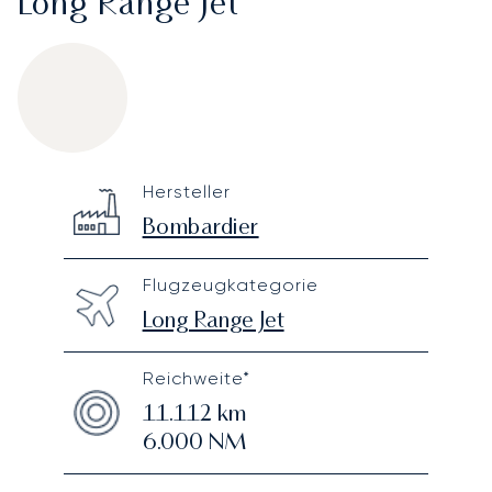
Long Range Jet
Bombardier Global 6000
Specification
Value
Hersteller
Technical specifications
Bombardier
Flugzeugkategorie
Long Range Jet
Reichweite*
11.112
km
6.000
NM