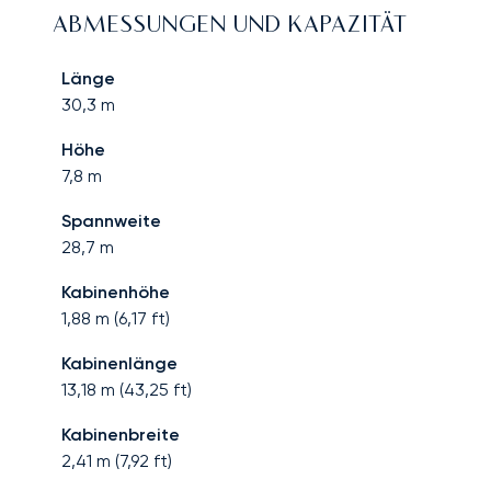
ABMESSUNGEN UND KAPAZITÄT
Länge
30,3
m
Höhe
7,8
m
Spannweite
28,7
m
Kabinenhöhe
1,88
m (
6,17
ft)
Kabinenlänge
13,18
m (
43,25
ft)
Kabinenbreite
2,41
m (
7,92
ft)