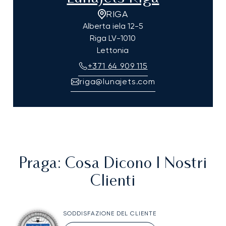
RIGA
Alberta iela 12-5
Riga
LV-1010
Lettonia
+371 64 909 115
riga@lunajets.com
Praga
: Cosa Dicono I Nostri
Clienti
SODDISFAZIONE DEL CLIENTE