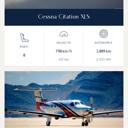
Cessna Citation XLS
798
km/h
3.889
km
8
431
kts
2.100
NM