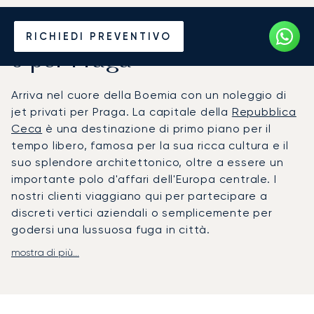
Noleggia un Jet Privato da
RICHIEDI PREVENTIVO
o per Praga
Arriva nel cuore della Boemia con un noleggio di
jet privati per Praga. La capitale della
Repubblica
Ceca
è una destinazione di primo piano per il
tempo libero, famosa per la sua ricca cultura e il
suo splendore architettonico, oltre a essere un
importante polo d'affari dell'Europa centrale. I
nostri clienti viaggiano qui per partecipare a
discreti vertici aziendali o semplicemente per
godersi una lussuosa fuga in città.
mostra di più...
Il tuo volo è organizzato interamente in base ai
tuoi impegni, offrendoti la massima flessibilità. A
bordo, potrai godere di privacy assoluta, con
servizi e una ristorazione gourmet su misura per i