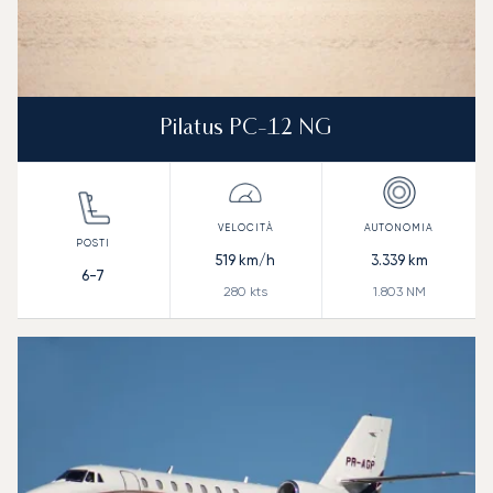
Pilatus PC-12 NG
519
km/h
3.339
km
6-7
280
kts
1.803
NM