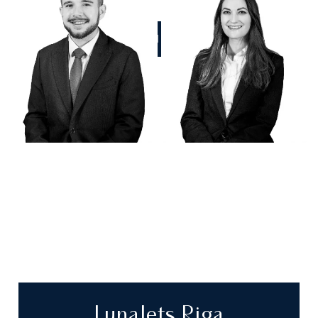
CHIAMATECI
LunaJets Riga