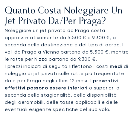
tuoi gusti, per arrivare riposato al check-in del
Quanto Costa Noleggiare Un
magnifico Four Seasons Hotel Prague, sulle rive del
fiume Moldava.
Jet Privato Da/per Praga?
Noleggiare un jet privato da Praga costa
Puoi viaggiare in totale tranquillità, sapendo che il
approssimativamente da 5.500 € a 9.300 €, a
nostro impegno per la sicurezza include un piano
seconda della destinazione e del tipo di aereo. I
di risposta alle emergenze completamente
voli da Praga a Vienna partono da 5.500 €, mentre
documentato, che garantisce la preparazione a
le rotte per Nizza partono da 9.300 €.
qualsiasi imprevisto. Questa dedizione ai più alti
I prezzi indicati di seguito riflettono i costi
medi
di
standard garantisce che il tuo viaggio sia gestito
noleggio di jet privati sulle rotte più frequentate
con la massima professionalità e cura.
da e per Praga negli ultimi 12 mesi.
I preventivi
effettivi possono essere inferiori
o superiori a
seconda della stagionalità, della disponibilità
degli aeromobili, delle tasse applicabili e delle
eventuali esigenze specifiche del Suo volo.