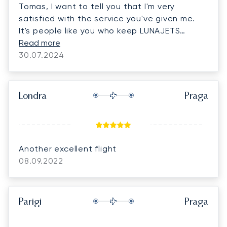
Tomas, I want to tell you that I'm very
satisfied with the service you've given me.
It's people like you who keep LUNAJETS
customers loyal to the company. You are an
Read more
extraordinary person and very attentive.
30.07.2024
Thank you very much for all your help!!!
Londra
Praga
Another excellent flight
08.09.2022
Parigi
Praga