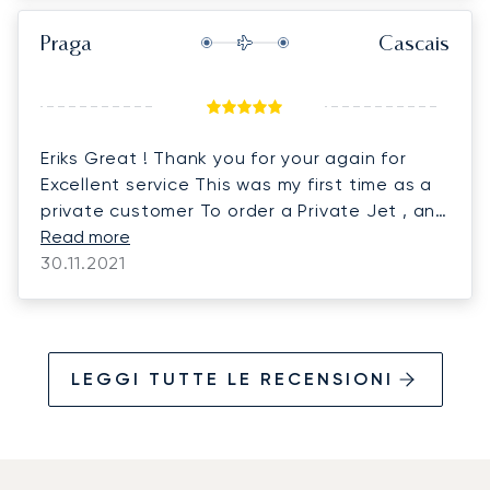
Praga
Cascais
Eriks Great ! Thank you for your again for
Excellent service This was my first time as a
private customer To order a Private Jet , and
I’m very impressed With the process and
Read more
excellence in execution Best regards from
30.11.2021
Uzbekistan
LEGGI TUTTE LE RECENSIONI