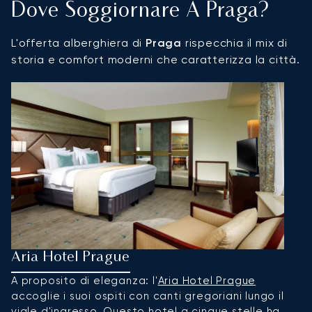
Dove Soggiornare A Praga?
L'offerta alberghiera di
Praga
rispecchia il mix di
storia e comfort moderni che caratterizza la città.
Aria Hotel Prague
F
A proposito di eleganza: l'
Aria Hotel Prague
Il
accoglie i suoi ospiti con canti gregoriani lungo il
m
viale d'ingresso. Questo hotel a cinque stelle ha
m