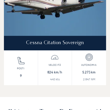
Cessna Citation Sovereign
824
km/h
5.273
km
9
445
kts
2.847
NM