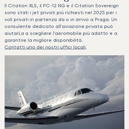
Il Citation XLS, il PC-12 NG e il Citation Sovereign
sono stati i jet privati più richiesti nel 2025 per i
voli privati in partenza da o in arrivo a Praga. Un
consulente dedicato all'aviazione privata può
aiutarLa a scegliere l'aeromobile più adatto e a
garantire la migliore disponibilità.
Contatti uno dei nostri uffici locali
.
Praga : I 3 modelli di aeromobile più utilizzati per numero 
Foto dell'aeromobile
Modello di aeromobile
Posti
Velocità (km/h)
Velocità (nodi)
Autonomia (
Autonomia (NM)