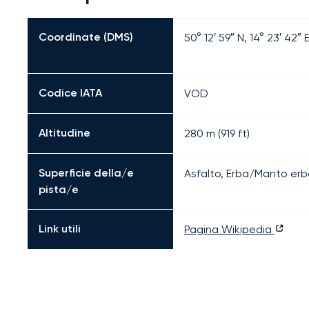
Coordinate (DMS)
50° 12′ 59″ N, 14° 23′ 42″ 
Codice IATA
VOD
Altitudine
280 m (919 ft)
Superficie della/e
Asfalto, Erba/Manto er
pista/e
Link utili
Pagina Wikipedia