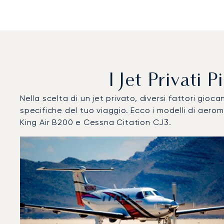
I Jet Privati
Nella scelta di un jet privato, diversi fattori gi
specifiche del tuo viaggio. Ecco i modelli di aer
King Air B200 e Cessna Citation CJ3.
Aeroporto di Vodochody : I 3 modelli di aeromobile più u
Foto dell'aeromobile
Modello di aeromobile
Post
Velocità (km/h)
Velocità (nodi)
Autonomi
Autonomia (NM)