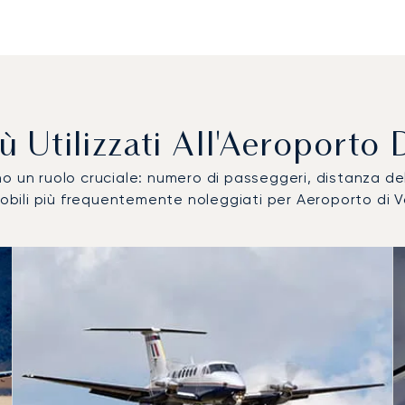
 Più Utilizzati All'Aeroport
ocano un ruolo cruciale: numero di passeggeri, distanza 
omobili più frequentemente noleggiati per Aeroporto di
tilizzati per numero di movimenti volo nel 2025
i
a (km)