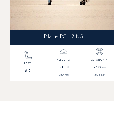
Pilatus PC-12 NG
519
km/h
3.339
km
6-7
280
kts
1.803
NM