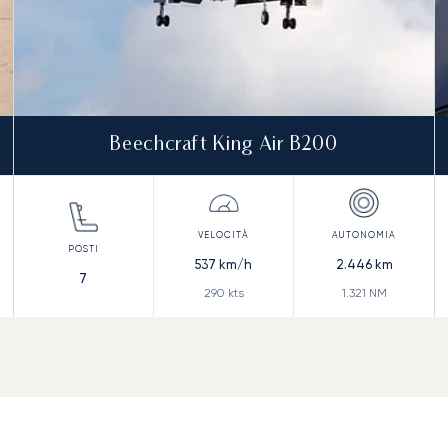
Beechcraft King Air B200
537
km/h
2.446
km
7
290
kts
1.321
NM