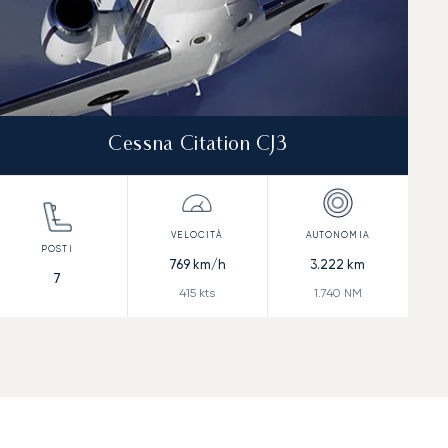
Cessna Citation CJ3
769
km/h
3.222
km
7
415
kts
1.740
NM