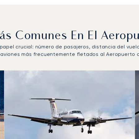
 Más Comunes En El Aerop
n papel crucial: número de pasajeros, distancia del vue
de aviones más frecuentemente fletados al Aeropuerto 
e más operados por número de movimientos de vuelo en 20
s
(km)