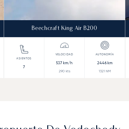
Beechcraft King Air B200
537
km/h
2446
km
7
290
kts
1321
NM