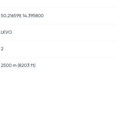
50.216599, 14.395800
LKVO
2
2500
m (
8203
ft)