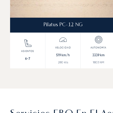
Pilatus PC-12 NG
519
km/h
3339
km
6-7
280
kts
1803
NM