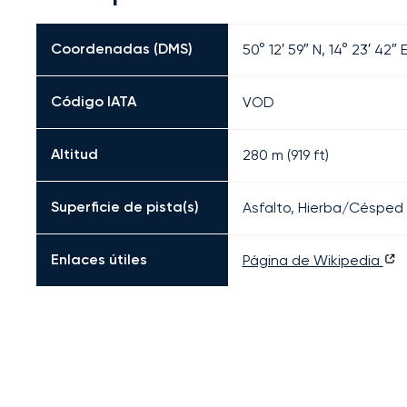
Coordenadas (DMS)
50° 12′ 59″ N, 14° 23′ 42″ 
Código IATA
VOD
Altitud
280 m (919 ft)
Superficie de pista(s)
Asfalto, Hierba/Césped
Enlaces útiles
Página de Wikipedia