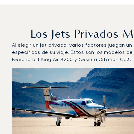
Los Jets Privados
Al elegir un jet privado, varios factores juegan u
específicos de su viaje. Estos son los modelos 
Beechcraft King Air B200 y Cessna Citation CJ3.
Aeropuerto de Vodochody : Los 3 modelos de aeronav
Foto de la aeronave
Modelo de aeronave
Asiento
Velocidad (km/h)
Velocidad (nudos)
Autonomía 
Autonomía (NM)