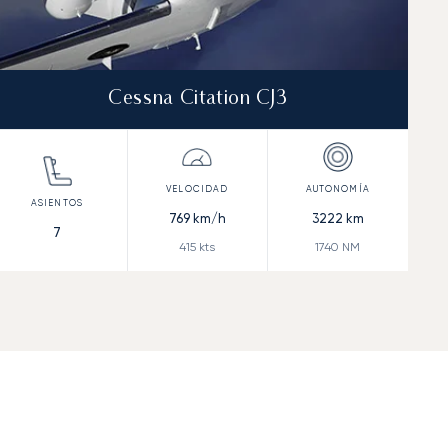
Cessna Citation CJ3
769
km/h
3222
km
7
415
kts
1740
NM