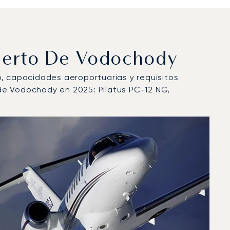
uerto De Vodochody
lo, capacidades aeroportuarias y requisitos
de Vodochody en 2025: Pilatus PC-12 NG,
25