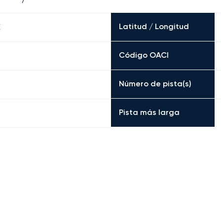
Latitud / Longitud
E
Código OACI
Número de pista(s)
Pista más larga