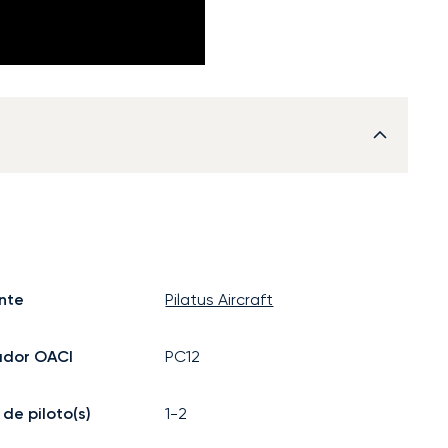
nte
Pilatus Aircraft
ador OACI
PC12
de piloto(s)
1-2