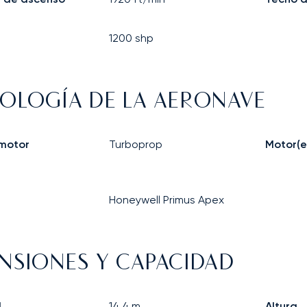
1200
shp
OLOGÍA DE LA AERONAVE
 motor
Turboprop
Motor(e
Honeywell Primus Apex
NSIONES Y CAPACIDAD
d
14,4
m
Altura