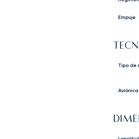
Empuje
TECN
Tipo de
Aviónica
DIME
Longitu