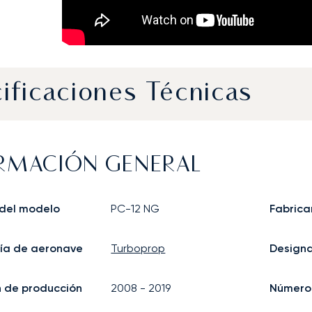
ificaciones Técnicas
RMACIÓN GENERAL
del modelo
PC-12 NG
Fabrica
ía de aeronave
Turboprop
Design
in de producción
2008
-
2019
Número 