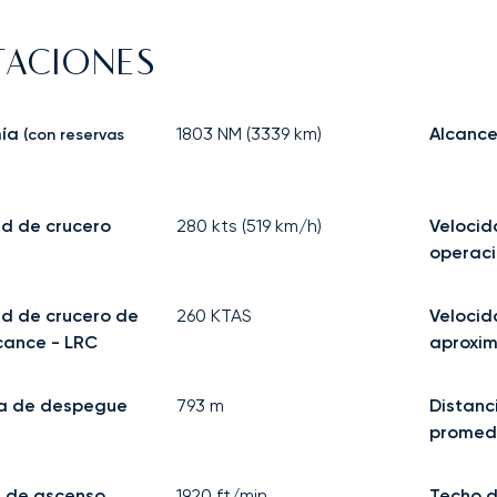
TACIONES
ía
1803
NM (
3339
km)
Alcance
(con reservas
d de crucero
280
kts (
519
km/h)
Veloci
operac
d de crucero de
260
KTAS
Velocid
cance - LRC
aproxi
ia de despegue
793
m
Distanc
promed
 de ascenso
1920
ft/min
Techo d