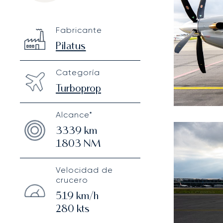
Pilatus PC-12 NG
Specification
Value
Fabricante
Technical specifications
Pilatus
Categoría
Turboprop
Alcance*
3339
km
1803
NM
Velocidad de
crucero
519
km/h
280
kts