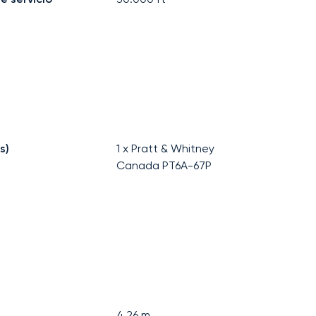
s)
1 x Pratt & Whitney
Canada PT6A-67P
4,26
m