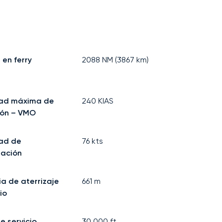
 en ferry
2088
NM (
3867
km)
dad máxima de
240
KIAS
ión – VMO
ad de
76
kts
mación
ia de aterrizaje
661
m
io
e servicio
30.000
ft