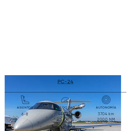
PC-24
ASIENTOS
VELOCIDAD
AUTONOMÍA
440
kts
3704
km
6-8
815
km/h
2000
NM