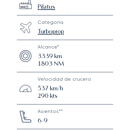
Technical specifications
Pilatus
Categoría
Turboprop
Alcance*
3339
km
1803
NM
Velocidad de crucero
537
km/h
290
kts
Asientos**
6-9