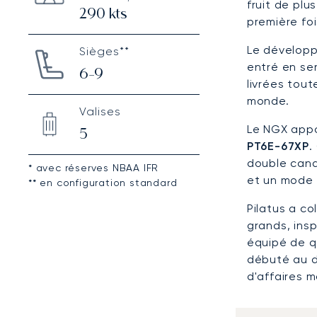
fruit de pl
290
kts
première foi
Le développe
Sièges**
entré en ser
6-9
livrées tou
monde.
Valises
Le NGX app
5
PT6E-67XP
.
double cana
* avec réserves NBAA IFR
et un mode s
** en configuration standard
Pilatus a c
grands, ins
équipé de q
débuté au d
d'affaires 