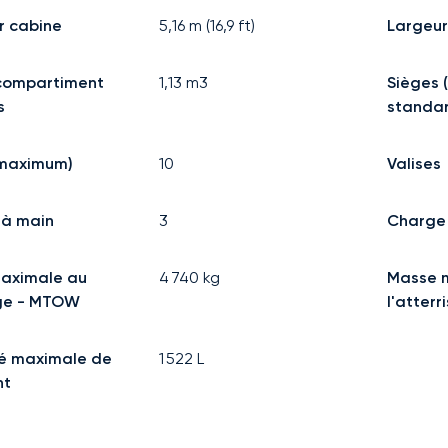
r cabine
5,16
m (
16,9
ft)
Largeur
compartiment
1,13
m3
Sièges 
s
standa
(maximum)
10
Valises
à main
3
Charge 
aximale au
4 740
kg
Masse 
ge - MTOW
l'atter
é maximale de
1 522
L
nt