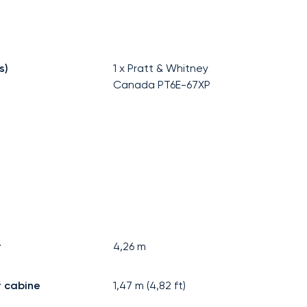
s)
1 x Pratt & Whitney
Canada PT6E-67XP
r
4,26
m
 cabine
1,47
m (
4,82
ft)