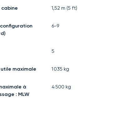
 cabine
1,52
m (
5
ft)
(configuration
6-9
rd)
5
utile maximale
1 035
kg
maximale à
4 500
kg
rissage : MLW