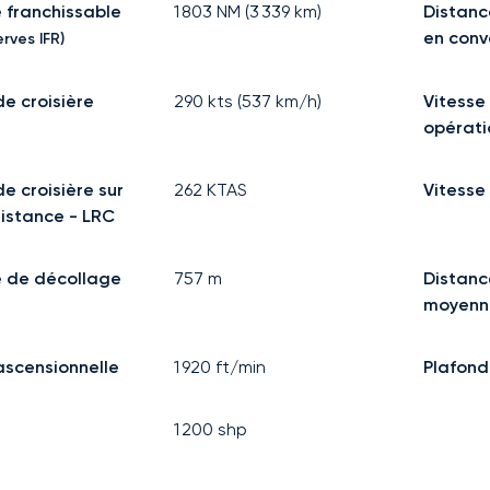
 franchissable
1 803
NM (
3 339
km)
Distanc
en con
rves IFR)
de croisière
290
kts (
537
km/h)
Vitesse
opérati
de croisière sur
262
KTAS
Vitesse
istance - LRC
e de décollage
757
m
Distanc
moyenn
ascensionnelle
1 920
ft/min
Plafond
1 200
shp