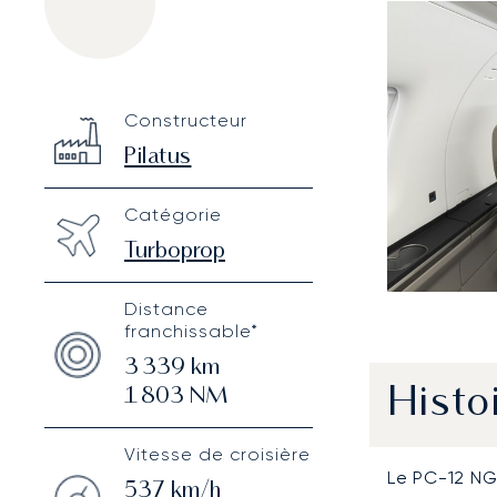
Pilatus PC-12 NGX
Specification
Value
Constructeur
Technical specifications
Pilatus
Catégorie
Turboprop
Distance
franchissable*
3 339
km
Histo
1 803
NM
Vitesse de croisière
Le PC-12 NG
537
km/h