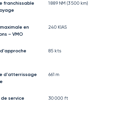
e franchissable
1 889
NM (
3 500
km)
voyage
 maximale en
240
KIAS
ons – VMO
 d'approche
85
kts
e d'atterrissage
661
m
e
 de service
30 000
ft