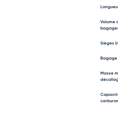
Longueu
Volume 
bagage
Sièges 
Bagage 
Masse m
décolla
Capacit
carbura