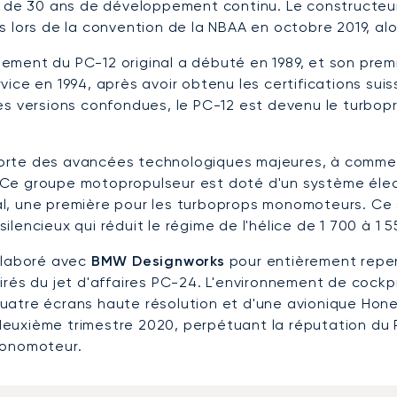
us de 30 ans de développement continu. Le constructeur
s lors de la convention de la NBAA en octobre 2019, alor
ment du PC-12 original a débuté en 1989, et son premier 
vice en 1994, après avoir obtenu les certifications sui
tes versions confondues, le PC-12 est devenu le turbop
orte des avancées technologiques majeures, à comme
 Ce groupe motopropulseur est doté d'un système élect
l, une première pour les turboprops monomoteurs. Ce
ilencieux qui réduit le régime de l'hélice de 1 700 à 1
ollaboré avec
BMW Designworks
pour entièrement repens
pirés du jet d'affaires PC-24. L'environnement de cock
uatre écrans haute résolution et d'une avionique Honey
euxième trimestre 2020, perpétuant la réputation du 
monomoteur.