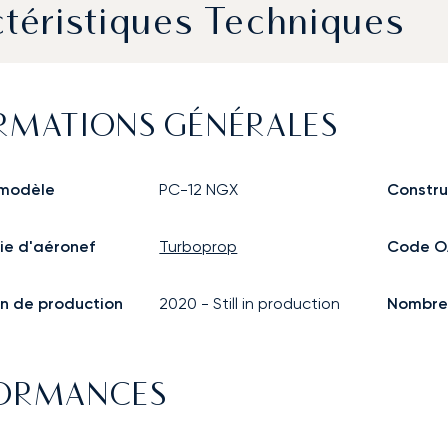
téristiques Techniques
RMATIONS GÉNÉRALES
modèle
PC-12 NGX
Constru
ie d'aéronef
Turboprop
Code O
n de production
2020
-
Still in production
Nombre 
FORMANCES