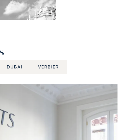
s
DUBÁI
VERBIER