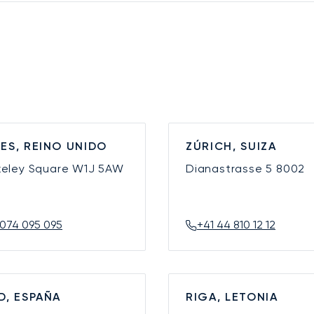
ES, REINO UNIDO
ZÚRICH, SUIZA
keley Square
W1J 5AW
Dianastrasse 5
8002
074 095 095
+41 44 810 12 12
D, ESPAÑA
RIGA, LETONIA