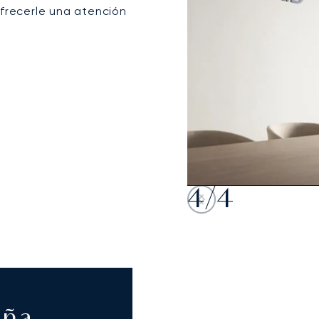
ofrecerle una atención
4
/
4