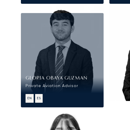
GLORIA OBAYA GUZMAN
Private Aviation Advisor
EN
ES