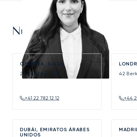
Nuestras Oficinas
GINEBRA, SUIZA
LONDR
29 Rue Lect
1217
42 Ber
+41 22 782 12 12
+44 2
DUBÁI, EMIRATOS ÁRABES
MADRI
UNIDOS