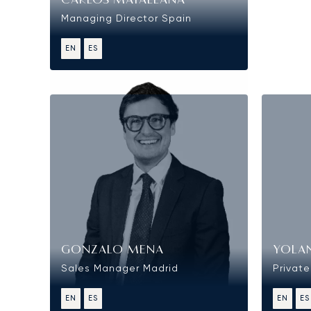
CARLOS MATALLANA
Managing Director Spain
EN
ES
Ventas
GONZALO MENA
YOLA
Sales Manager Madrid
Private
EN
ES
EN
ES