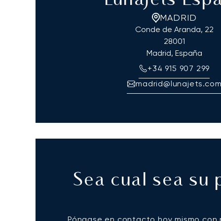
LunaJets Esp
MADRID
Conde de Aranda, 22
28001
Madrid, España
+34 915 907 299
madrid@lunajets.co
Sea cual sea su 
Póngase en contacto hoy mismo con nu