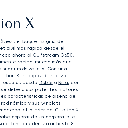
ion X
(Diez), el buque insignia de
et civil más rápido desde el
nece ahora al Gulfstream G650,
damente rápido, mucho más que
e super midsize jets. Con una
tation X es capaz de realizar
sin escalas desde
Dubái
a
Niza
, por
o se debe a sus potentes motores
ntes características de diseño de
erodinámico y sus winglets
oderno, el interior del Citation X
abe esperar de un corporate jet
sa cabina pueden viajar hasta 8