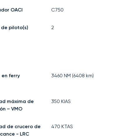
ador OACI
C750
de piloto(s)
2
 en ferry
3460
NM (
6408
km)
dad máxima de
350
KIAS
ión – VMO
ad de crucero de
470
KTAS
lcance - LRC