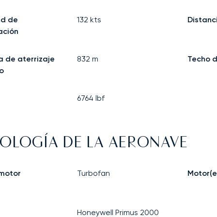
ad de
132
kts
Distanc
ación
a de aterrizaje
832
m
Techo d
o
6764
lbf
OLOGÍA DE LA AERONAVE
 motor
Turbofan
Motor(e
Honeywell Primus 2000