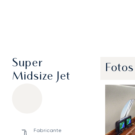
Super
Fotos
Midsize Jet
Cessna Citation X
Specification
Value
Fabricante
Technical specifications