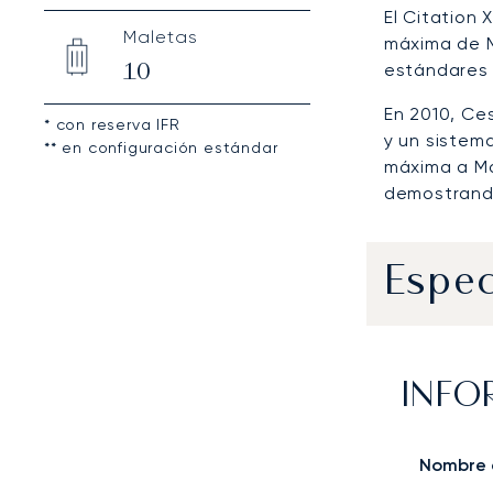
El Citation
Maletas
máxima de M
estándares 
10
En 2010, Ce
* con reserva IFR
y un sistem
** en configuración estándar
máxima a Ma
demostrando
Espec
INFO
Nombre 