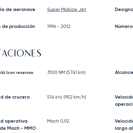
ía de aeronave
Super Midsize Jet
Design
in de producción
1996
-
2012
Número 
TACIONES
ía
3100
NM (
5741
km)
Alcance
(con reservas
d de crucero
514
kts (
952
km/h)
Veloci
operac
ad operativa
Mach
0,92
Velocid
de Mach - MMO
largo a