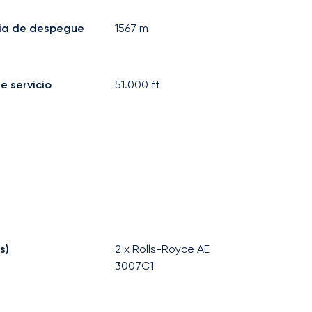
ia de despegue
1567
m
e servicio
51.000
ft
s)
2 x Rolls-Royce AE
3007C1