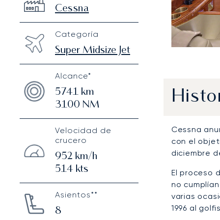
Cessna
Categoría
Super Midsize Jet
Alcance*
5741
km
Histo
3100
NM
Cessna anun
Velocidad de
crucero
con el objet
diciembre d
952
km/h
514
kts
El proceso d
no cumplían
Asientos**
varias ocasi
1996 al golf
8