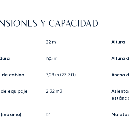
NSIONES Y CAPACIDAD
d
22
m
Altura
dura
19,5
m
Altura 
d de cabina
7,28
m (
23,9
ft)
Ancho d
 de equipaje
2,32
m3
Asiento
estánda
 (máximo)
12
Maleta