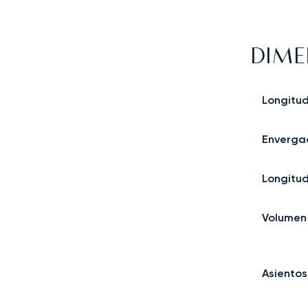
DIME
Longitu
Enverga
Longitu
Volumen
Asientos