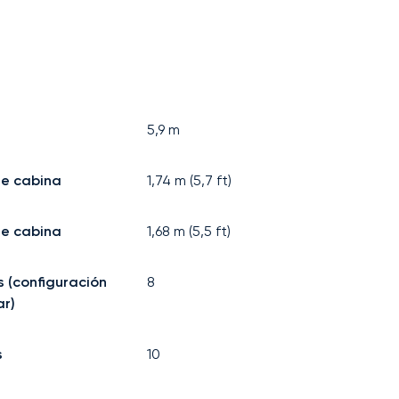
5,9
m
de cabina
1,74
m (
5,7
ft)
e cabina
1,68
m (
5,5
ft)
s (configuración
8
r)
s
10