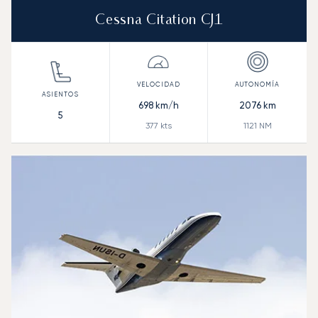
Cessna Citation CJ1
698
km/h
2076
km
5
377
kts
1121
NM