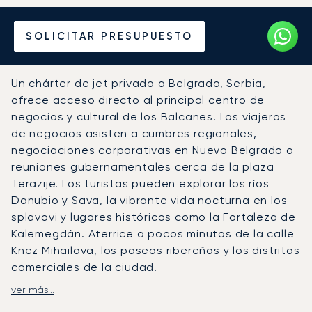
Alquile un Jet Privado
SOLICITAR PRESUPUESTO
desde o hacia Belgrado
Un chárter de jet privado a Belgrado,
Serbia
,
ofrece acceso directo al principal centro de
negocios y cultural de los Balcanes. Los viajeros
de negocios asisten a cumbres regionales,
negociaciones corporativas en Nuevo Belgrado o
reuniones gubernamentales cerca de la plaza
Terazije. Los turistas pueden explorar los ríos
Danubio y Sava, la vibrante vida nocturna en los
splavovi y lugares históricos como la Fortaleza de
Kalemegdán. Aterrice a pocos minutos de la calle
Knez Mihailova, los paseos ribereños y los distritos
comerciales de la ciudad.
ver más...
LunaJets organiza vuelos al Aeropuerto Nikola
Tesla de Belgrado (BEG), con horarios diseñados