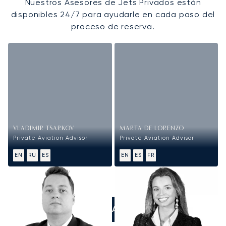
Nuestros Asesores de Jets Privados están
disponibles 24/7 para ayudarle en cada paso del
proceso de reserva.
VLADIMIR TSARKOV
MARTA DE LORENZO
Private Aviation Advisor
Private Aviation Advisor
EN
RU
ES
EN
ES
FR
LLÁMANOS