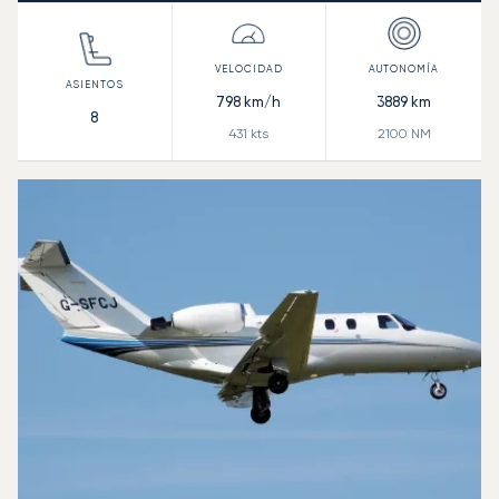
798
km/h
3889
km
8
431
kts
2100
NM