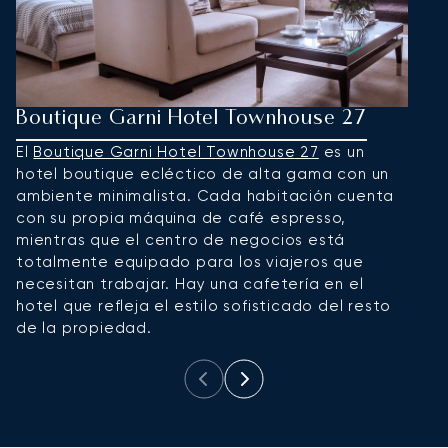
Boutique Garni Hotel Townhouse 27
H
El
Boutique Garni Hotel Townhouse 27
es un
E
hotel boutique ecléctico de alta gama con un
r
ambiente minimalista. Cada habitación cuenta
d
con su propia máquina de café espresso,
t
mientras que el centro de negocios está
h
totalmente equipado para los viajeros que
p
necesitan trabajar. Hay una cafetería en el
in
hotel que refleja el estilo sofisticado del resto
de la propiedad.