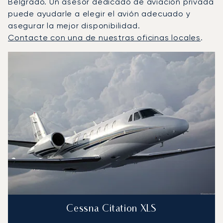
Belgrado. Un asesor dedicado de aviación privada
puede ayudarle a elegir el avión adecuado y
asegurar la mejor disponibilidad.
Contacte con una de nuestras oficinas locales
.
Belgrado : Los 3 modelos de aeronave más operados por
Foto de la aeronave
Modelo de aeronave
Asientos
Velocidad (km/h)
Velocidad (nudos)
Autonomía (km
Autonomía (NM)
Cessna Citation XLS