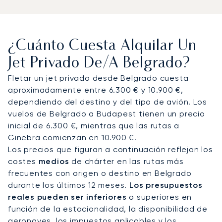
completamente en función de sus planes.
Podemos organizar traslados privados a las
oficinas de Nuevo Belgrado, hoteles céntricos o
¿Cuánto Cuesta Alquilar Un
bodegas en la región de Šumadija. A bordo de su
jet privado, disfrutará de asientos espaciosos,
Jet Privado De/a Belgrado?
gastronomía de alta calidad y total privacidad.
Fletar un jet privado desde Belgrado cuesta
Muchos clientes eligen esta ruta para reuniones
aproximadamente entre 6.300 € y 10.900 €,
regionales de alto nivel o para asistir a la Feria de
dependiendo del destino y del tipo de avión. Los
Belgrado.
vuelos de Belgrado a Budapest tienen un precio
inicial de 6.300 €, mientras que las rutas a
Con dos décadas de experiencia, LunaJets fue el
Ginebra comienzan en 10.900 €.
primer bróker de aviación privada europeo en
Los precios que figuran a continuación reflejan los
obtener la certificación Argus®, lo que refleja
costes
medios
de chárter en las rutas más
nuestro compromiso con la seguridad, la
frecuentes con origen o destino en Belgrado
integridad y la flexibilidad. Para sus vuelos a
durante los últimos 12 meses.
Los presupuestos
Belgrado, aseguramos slots de llegada
reales pueden ser inferiores
o superiores en
convenientes durante los principales foros de
función de la estacionalidad, la disponibilidad de
negocios, festivales culturales o eventos
aeronaves, los impuestos aplicables y los
deportivos internacionales, garantizando un