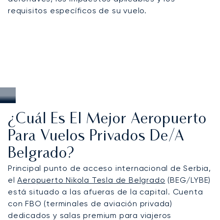
requisitos específicos de su vuelo.
acceso puntual incluso con los horarios más
exigentes.
¿Cuál Es El Mejor Aeropuerto
Para Vuelos Privados De/a
Belgrado?
Principal punto de acceso internacional de Serbia,
el
Aeropuerto Nikola Tesla de Belgrado
(BEG/LYBE)
está situado a las afueras de la capital. Cuenta
con FBO (terminales de aviación privada)
dedicados y salas premium para viajeros