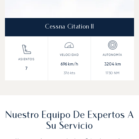
Cessna Citation II
696
km/h
3204
km
7
376
kts
1730
NM
Nuestro Equipo De Expertos A
Su Servicio