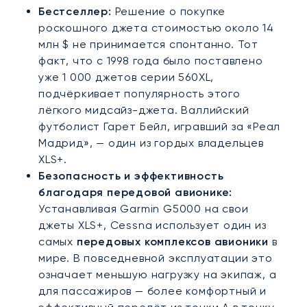
Бестселлер:
Решение о покупке
роскошного джета стоимостью около 14
млн $ не принимается спонтанно. Тот
факт, что с 1998 года было поставлено
уже 1 000 джетов серии 560XL,
подчёркивает популярность этого
лёгкого мидсайз-джета. Валлийский
футболист Гарет Бейл, игравший за «Реал
Мадрид», — один из гордых владельцев
XLS+.
Безопасность и эффективность
благодаря передовой авионике:
Устанавливая Garmin G5000 на свои
джеты XLS+, Cessna использует один из
самых
передовых комплексов авионики
в
мире. В повседневной эксплуатации это
означает меньшую нагрузку на экипаж, а
для пассажиров — более комфортный и