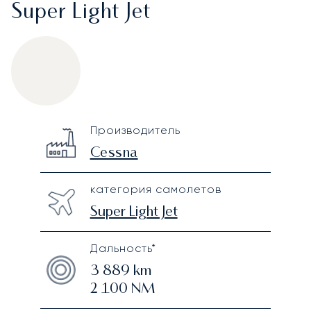
Super Light Jet
Cessna Citation XLS
Specification
Value
Производитель
Technical specifications
Cessna
категория самолетов
Super Light Jet
Дальность*
3 889
km
2 100
NM