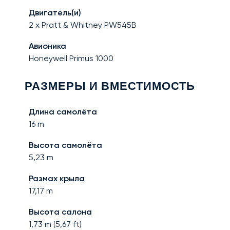
Двигатель(и)
2 x Pratt & Whitney PW545B
Авионика
Honeywell Primus 1000
РАЗМЕРЫ И ВМЕСТИМОСТЬ
Длина самолёта
16
m
Высота самолёта
5,23
m
Размах крыла
17,17
m
Высота салона
1,73
m (
5,67
ft)