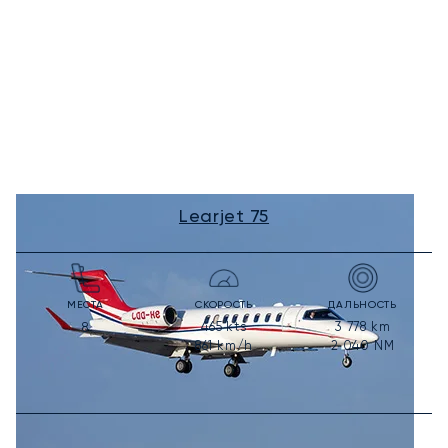
Learjet 75
МЕСТА
СКОРОСТЬ
ДАЛЬНОСТЬ
465
kts
3 778
km
8
861
km/h
2 040
NM