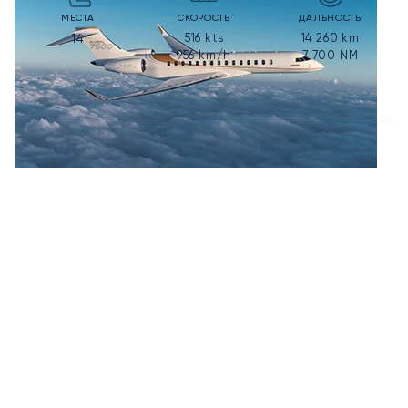
МЕСТА
СКОРОСТЬ
ДАЛЬНОСТЬ
516
kts
14 260
km
14
956
km/h
7 700
NM