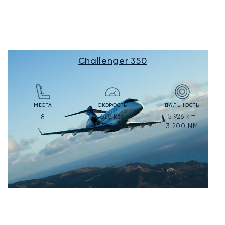
Challenger 350
МЕСТА
СКОРОСТЬ
ДАЛЬНОСТЬ
528
kts
5 926
km
8
978
km/h
3 200
NM