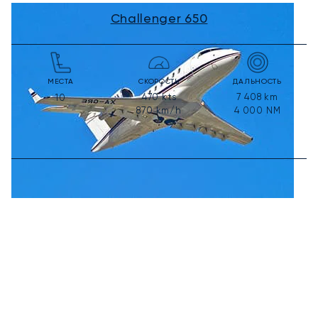
Challenger 650
МЕСТА
СКОРОСТЬ
ДАЛЬНОСТЬ
470
kts
7 408
km
10
870
km/h
4 000
NM