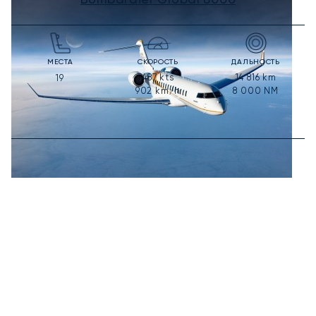
МЕСТА
СКОРОСТЬ
ДАЛЬНОСТЬ
487
kts
14 816
km
19
902
km/h
8 000
NM