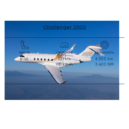
Challenger 3500
МЕСТА
СКОРОСТЬ
ДАЛЬНОСТЬ
531
kts
6 300
km
8-10
985
km/h
3 400
NM