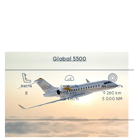
Global 5500
МЕСТА
СКОРОСТЬ
ДАЛЬНОСТЬ
516
kts
9 260
km
8
956
km/h
5 000
NM