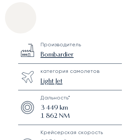
Bombardier Learjet 40XR
Specification
Value
Производитель
Technical specifications
Bombardier
категория самолетов
Light Jet
Дальность*
3 449
km
1 862
NM
Крейсерская скорость