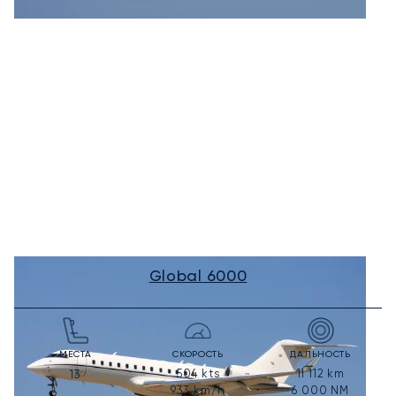
Global 6000
МЕСТА
СКОРОСТЬ
ДАЛЬНОСТЬ
504
kts
11 112
km
13
933
km/h
6 000
NM