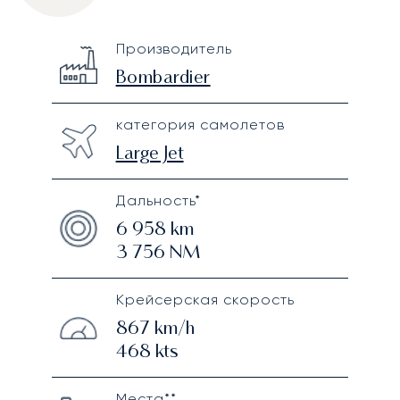
Bombardier Challenger 604
Specification
Value
Производитель
Technical specifications
Bombardier
категория самолетов
Large Jet
Дальность*
6 958
km
3 756
NM
Крейсерская скорость
867
km/h
468
kts
Места**