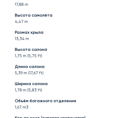
17,88
m
Высота самолёта
4,47
m
Размах крыла
13,34
m
Высота салона
1,75
m (
5,75
ft)
Длина салона
5,39
m (
17,67
ft)
Ширина салона
1,78
m (
5,83
ft)
Объём багажного отделения
1,67
m3
Кол-во мест (типовая компоновка)