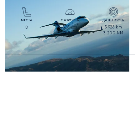
МЕСТА
СКОРОСТЬ
ДАЛЬНОСТЬ
528
kts
5 926
km
8
978
km/h
3 200
NM