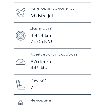
категория самолетов
Midsize Jet
Дальность*
4 454
km
2 405
NM
Крейсерская скорость
826
km/h
446
kts
Места**
7
Чемоданы