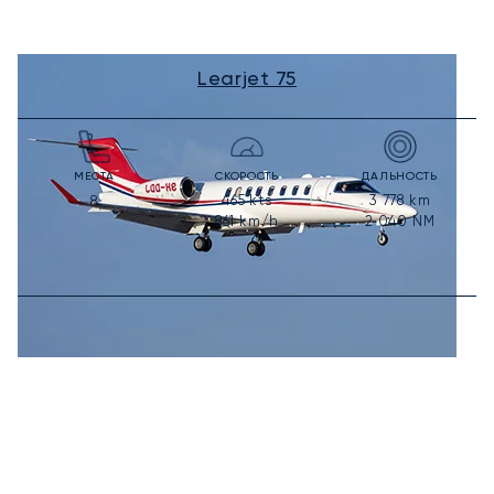
Learjet 75
МЕСТА
СКОРОСТЬ
ДАЛЬНОСТЬ
465
kts
3 778
km
8
861
km/h
2 040
NM