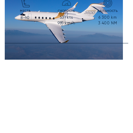
МЕСТА
СКОРОСТЬ
ДАЛЬНОСТЬ
531
kts
6 300
km
8-10
985
km/h
3 400
NM