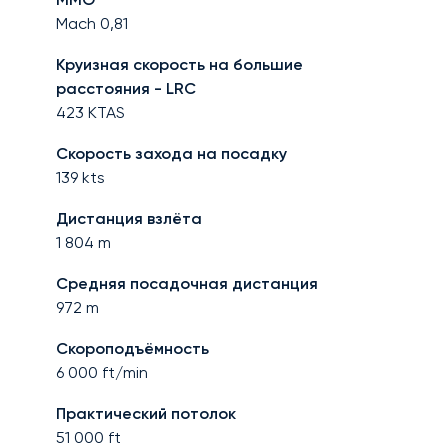
Mach
0,81
Круизная скорость на большие
расстояния - LRC
423
KTAS
Скорость захода на посадку
139
kts
Дистанция взлёта
1 804
m
Средняя посадочная дистанция
972
m
Скороподъёмность
6 000
ft/min
Практический потолок
51 000
ft