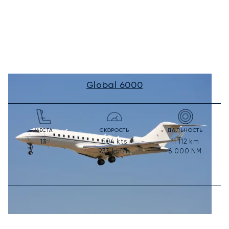
Global 6000
МЕСТА
СКОРОСТЬ
ДАЛЬНОСТЬ
504
kts
11 112
km
13
933
km/h
6 000
NM