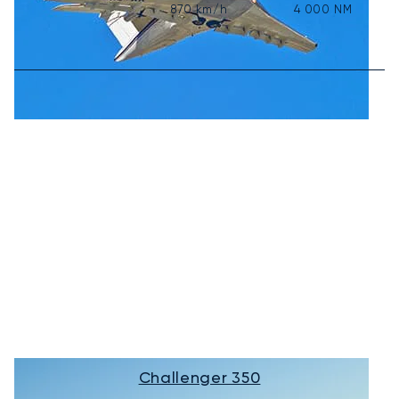
870
km/h
4 000
NM
Challenger 350