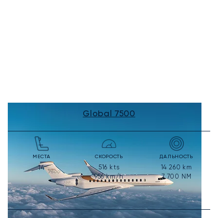
Global 7500
МЕСТА
СКОРОСТЬ
ДАЛЬНОСТЬ
516
kts
14 260
km
14
956
km/h
7 700
NM