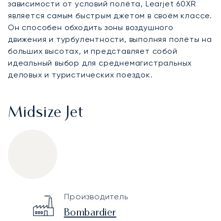
зависимости от условий полёта, Learjet 60XR
является самым быстрым джетом в своём классе.
Он способен обходить зоны воздушного
движения и турбулентности, выполняя полёты на
больших высотах, и представляет собой
идеальный выбор для среднемагистральных
деловых и туристических поездок.
Midsize Jet
Bombardier Learjet 60XR
Specification
Value
Производитель
Technical specifications
Bombardier