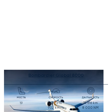
Bombardier Global 8000
МЕСТА
СКОРОСТЬ
ДАЛЬНОСТЬ
487
kts
14 816
km
19
902
km/h
8 000
NM