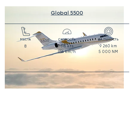
Global 5500
МЕСТА
СКОРОСТЬ
ДАЛЬНОСТЬ
516
kts
9 260
km
8
956
km/h
5 000
NM