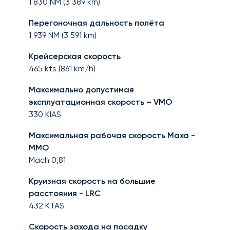
1 830
NM (
3 389
km)
Перегоночная дальность полёта
1 939
NM (
3 591
km)
Крейсерская скорость
465
kts (
861
km/h)
Максимально допустимая
эксплуатационная скорость – VMO
330
KIAS
Максимальная рабочая скорость Маха -
MMO
Mach
0,81
Круизная скорость на большие
расстояния - LRC
432
KTAS
Скорость захода на посадку