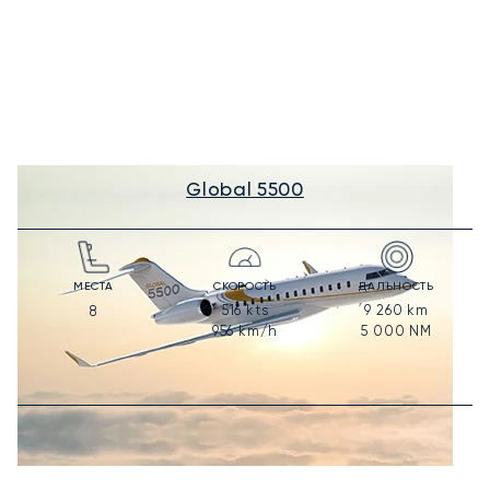
Global 5500
МЕСТА
СКОРОСТЬ
ДАЛЬНОСТЬ
516
kts
9 260
km
8
956
km/h
5 000
NM