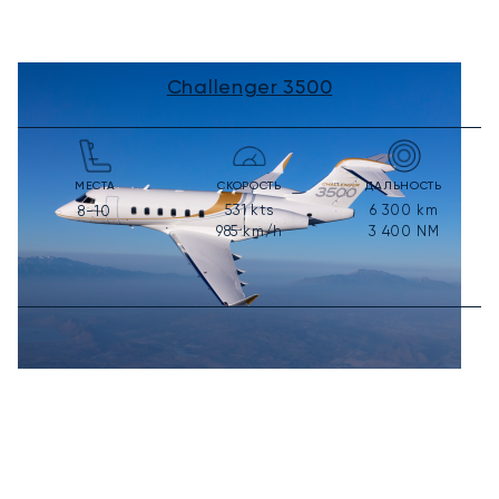
Challenger 3500
МЕСТА
СКОРОСТЬ
ДАЛЬНОСТЬ
531
kts
6 300
km
8-10
985
km/h
3 400
NM