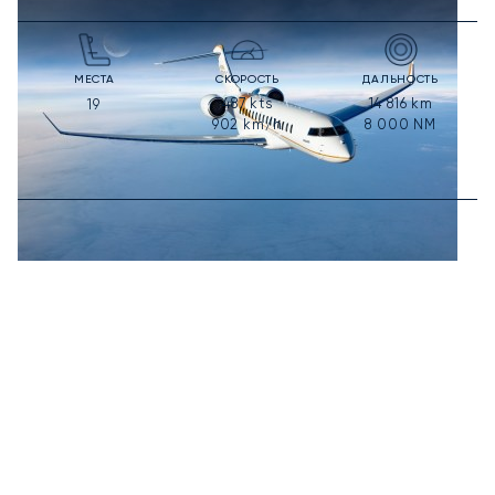
МЕСТА
СКОРОСТЬ
ДАЛЬНОСТЬ
487
kts
14 816
km
19
902
km/h
8 000
NM