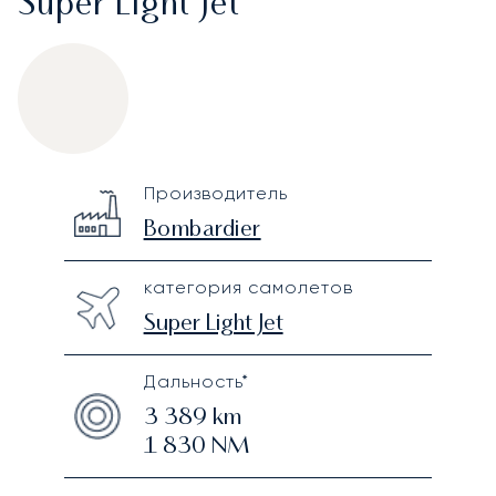
Super Light Jet
Bombardier Learjet 45XR
Specification
Value
Производитель
Technical specifications
Bombardier
категория самолетов
Super Light Jet
Дальность*
3 389
km
1 830
NM