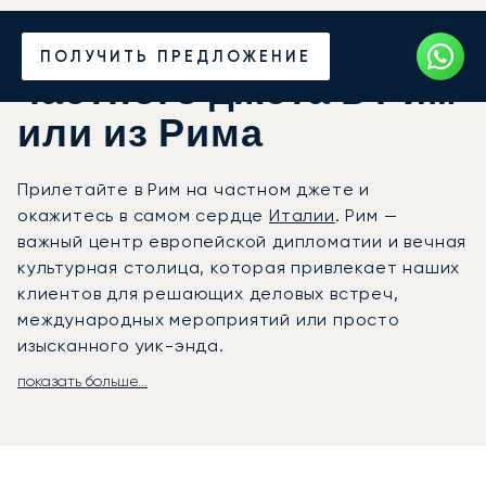
Закажите аренду
ПОЛУЧИТЬ ПРЕДЛОЖЕНИЕ
частного джета в Рим
или из Рима
Прилетайте в Рим на частном джете и
окажитесь в самом сердце
Италии
. Рим —
важный центр европейской дипломатии и вечная
культурная столица, которая привлекает наших
клиентов для решающих деловых встреч,
международных мероприятий или просто
изысканного уик-энда.
показать больше...
Мы организуем ваше путешествие в полном
соответствии с вашим личным графиком, от
времени вылета до трансфера в пункт
назначения. На борту вас могут ждать даже