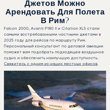
Джетов Можно
Арендовать Для Полета
В Рим?
Falcon 2000, Avanti P180 II и Citation XLS стали
самыми востребованными частными джетами в
2025 году для рейсов по маршруту Рим.
Персональный консультант по деловой авиации
поможет вам подобрать подходящее воздушное
судно и обеспечить наилучшую доступность.
Свяжитесь с одним из наших местных офисов
.
Рим : 3 наиболее востребованные модели воздушных суд
Фото воздушного судна
Модель воздушного судна
Скорость (км/ч)
Скорость (узлы)
Дал
Дальность (NM)