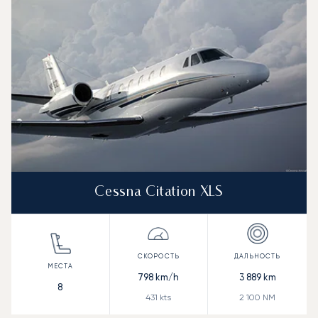
Cessna Citation XLS
798
km/h
3 889
km
8
431
kts
2 100
NM