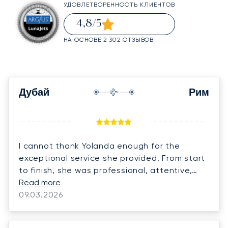
УДОВЛЕТВОРЕННОСТЬ КЛИЕНТОВ
4,8
/5
НА ОСНОВЕ 2 302 ОТЗЫВОВ
Дубай
Рим
I cannot thank Yolanda enough for the
exceptional service she provided. From start
to finish, she was professional, attentive,
and incredibly responsive, ensuring every
Read more
detail was handled seamlessly. The entire
09.03.2026
experience was outstanding. I would highly
recommend Yolanda and LunaJets to anyone