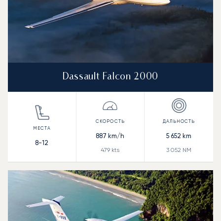
Dassault Falcon 2000
887
km/h
5 652
km
8-12
479
kts
3 052
NM