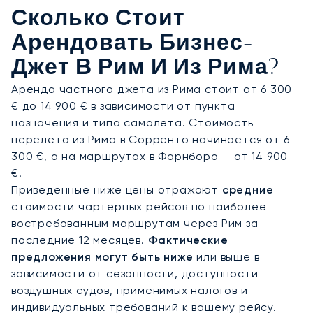
ваши любимые блюда. Такой полный контроль
Сколько Стоит
над вашим расписанием гарантирует
конфиденциальное и оперативное прибытие в
Арендовать Бизнес-
аэропорт Рим-Чампино — предпочтительный
Джет В Рим И Из Рима?
терминал города для частной авиации.
Аренда частного джета из Рима стоит от 6 300
Наш высочайший уровень операционной
€ до 14 900 € в зависимости от пункта
деятельности подтверждается безупречной
назначения и типа самолета. Стоимость
историей безопасности полетов —
перелета из Рима в Сорренто начинается от 6
обязательным требованием для нашей
300 €, а на маршрутах в Фарнборо — от 14 900
сертификации ARGUS®. Приверженность
€.
высочайшим стандартам обеспечивает полную
Приведённые ниже цены отражают
средние
уверенность в вашем путешествии, гарантируя,
стоимости чартерных рейсов по наиболее
что перелет в Рим будет организован с
востребованным маршрутам через Рим за
исключительным качеством и абсолютной
последние 12 месяцев.
Фактические
конфиденциальностью.
предложения могут быть ниже
или выше в
зависимости от сезонности, доступности
воздушных судов, применимых налогов и
индивидуальных требований к вашему рейсу.