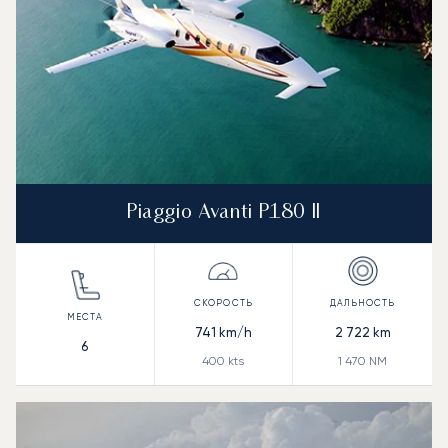
Piaggio Avanti P180 II
741
km/h
2 722
km
6
400
kts
1 470
NM