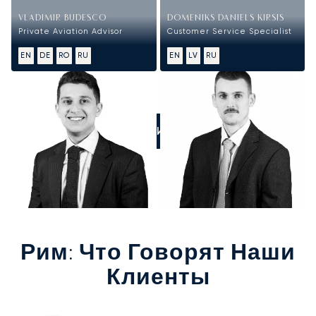
VLADIMIR BUDESCO
DOMENIKS DANIELS KIRSIS
Private Aviation Advisor
Customer Service Specialist
EN
DE
RO
RU
EN
LV
RU
ПОЗВОНИТЕ НАМ
Рим
: Что Говорят Наши
Клиенты