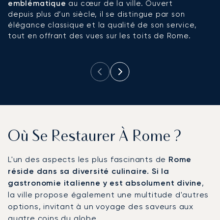
emblématique
au cœur de la ville. Ouvert
l’
depuis plus d’un siècle, il se distingue par son
i
élégance classique et la qualité de son service,
c
tout en offrant des vues sur les toits de Rome.
te
cœ
Où Se Restaurer À Rome ?
L'un des aspects les plus fascinants de
Rome
réside dans sa diversité culinaire. Si la
gastronomie italienne y est absolument divine
,
la ville propose également une multitude d'autres
options, invitant à un voyage des saveurs aux
quatre coins du globe.