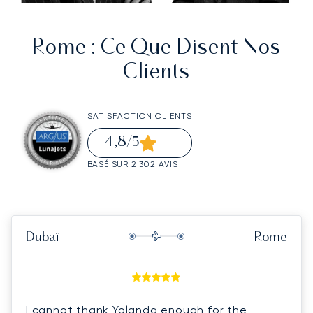
Rome
: Ce Que Disent Nos
Clients
SATISFACTION CLIENTS
4,8
/5
BASÉ SUR 2 302 AVIS
Dubaï
Rome
I cannot thank Yolanda enough for the