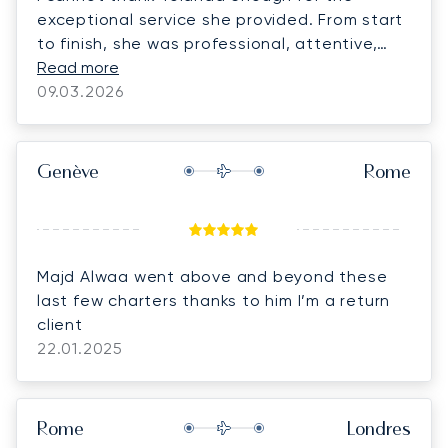
exceptional service she provided. From start
to finish, she was professional, attentive,
and incredibly responsive, ensuring every
Read more
detail was handled seamlessly. The entire
09.03.2026
experience was outstanding. I would highly
recommend Yolanda and LunaJets to anyone
seeking a first-class private aviation
Genève
Rome
experience.
Majd Alwaa went above and beyond these
last few charters thanks to him I’m a return
client
22.01.2025
Rome
Londres