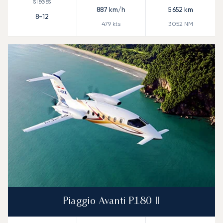
887
km/h
5 652
km
8-12
479
kts
3 052
NM
Piaggio Avanti P180 II