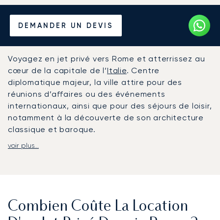
Louer un Jet Privé depuis et
DEMANDER UN DEVIS
vers Rome
Voyagez en jet privé vers Rome et atterrissez au
cœur de la capitale de l’
Italie
. Centre
diplomatique majeur, la ville attire pour des
réunions d’affaires ou des événements
internationaux, ainsi que pour des séjours de loisir,
notamment à la découverte de son architecture
classique et baroque.
voir plus...
Votre vol est organisé en fonction de votre emploi
du temps, de l’horaire de départ jusqu’au
transfert à l’arrivée. Les services à bord peuvent
également être personnalisés selon vos
préférences. L’arrivée s’effectue en général à
Combien Coûte La Location
l’aéroport de Rome-Ciampino, principal point
d’accès pour l’aviation privée dans la ville.