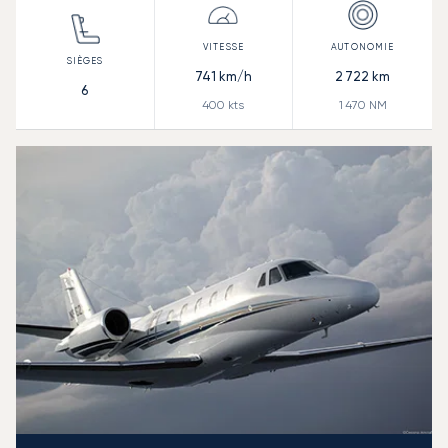
741
km/h
2 722
km
6
400
kts
1 470
NM