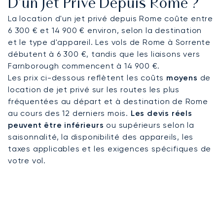
D'un Jet Privé Depuis Rome ?
La location d'un jet privé depuis Rome coûte entre
LunaJets a été le premier courtier européen en
6 300 € et 14 900 € environ, selon la destination
aviation privée à obtenir la certification ARGUS®.
et le type d'appareil. Les vols de Rome à Sorrente
Depuis et vers Rome, les vols sont organisés selon
débutent à 6 300 €, tandis que les liaisons vers
des standards élevés, en phase avec les
Farnborough commencent à 14 900 €.
exigences des déplacements professionnels ou
Les prix ci-dessous reflètent les coûts
moyens
de
privés.
location de jet privé sur les routes les plus
fréquentées au départ et à destination de Rome
au cours des 12 derniers mois.
Les devis réels
peuvent être inférieurs
ou supérieurs selon la
saisonnalité, la disponibilité des appareils, les
taxes applicables et les exigences spécifiques de
votre vol.