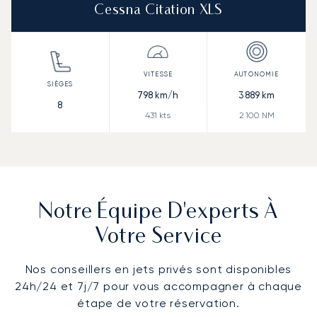
Cessna Citation XLS
798
km/h
3 889
km
8
431
kts
2 100
NM
Notre Équipe D'experts À
Votre Service
Nos conseillers en jets privés sont disponibles
24h/24 et 7j/7 pour vous accompagner à chaque
étape de votre réservation.