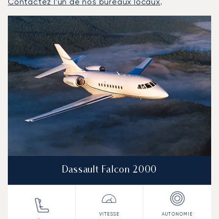
Contactez l'un de nos bureaux locaux
.
Rome : Les 3 modèles d'aéronefs les plus fréquentés e
Photo de l'aéronef
Modèle d'aéronef
Sièges
Vitesse (km/h)
Vitesse (nœuds)
Autonomie (km)
Autonomie (NM)
Dassault Falcon 2000