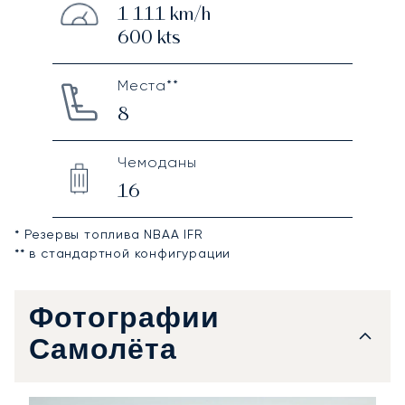
1 111
km/h
600
kts
Места**
8
Чемоданы
16
* Резервы топлива NBAA IFR
** в стандартной конфигурации
Фотографии
Самолёта