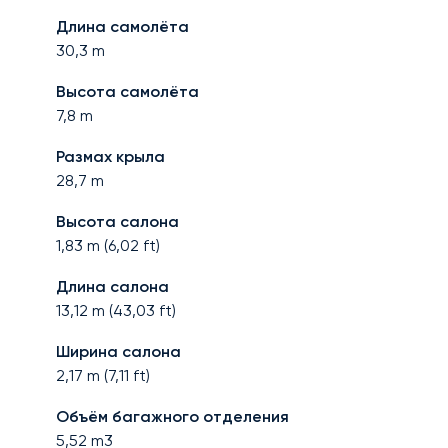
Длина самолёта
30,3
m
Высота самолёта
7,8
m
Размах крыла
28,7
m
Высота салона
1,83
m (
6,02
ft)
Длина салона
13,12
m (
43,03
ft)
Ширина салона
2,17
m (
7,11
ft)
Объём багажного отделения
5,52
m3