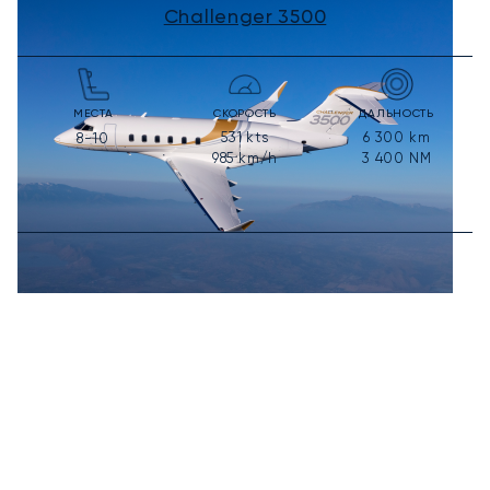
Challenger 3500
МЕСТА
СКОРОСТЬ
ДАЛЬНОСТЬ
531
kts
6 300
km
8-10
985
km/h
3 400
NM