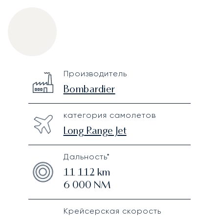
Bombardier Global 6500
Specification
Value
Производитель
Technical specifications
Bombardier
категория самолетов
Long Range Jet
Дальность*
11 112
km
6 000
NM
Крейсерская скорость