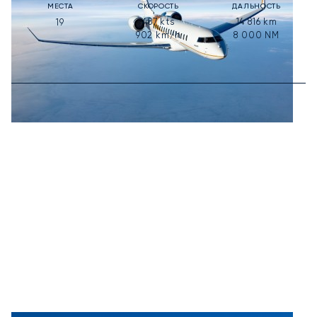
МЕСТА
СКОРОСТЬ
ДАЛЬНОСТЬ
487
kts
14 816
km
19
902
km/h
8 000
NM