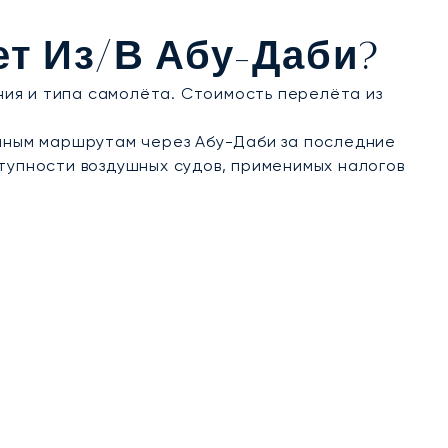
тного спокойствия во время путешествий для
ет Из/в Абу-Даби?
ения и типа самолёта. Стоимость перелёта из
нным маршрутам через Абу-Даби за последние
тупности воздушных судов, применимых налогов