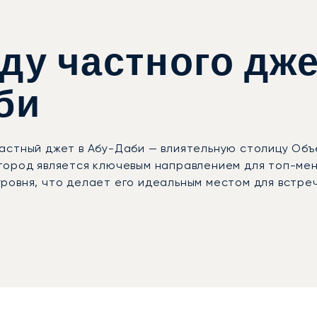
ду частного дже
би
астный джет в Абу-Даби — влиятельную столицу Объ
город является ключевым направлением для топ-мен
ровня, что делает его идеальным местом для встреч
вии с вашим личным графиком — от выбора самолёта
ность, позволяя вам сосредоточиться на работе ил
дохнувшим и готовым к новым свершениям, а ваше п
и ключевые клиенты из топ-100, включая корпорати