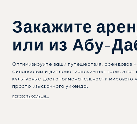
Закажите арен
или из Абу-Да
Оптимизируйте ваши путешествия, арендовав ч
финансовым и дипломатическим центром, этот 
культурные достопримечательности мирового у
просто изысканного уикенда.
показать больше...
Ваш перелёт организуется в полном соответст
джета обеспечивает абсолютную конфиденциаль
прибудете в аэропорт Аль-Батин полностью от
деликатно.
Вы можете летать с полной уверенностью: наш