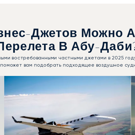
знес-Джетов Можно 
Перелета В Абу-Даби
мыми востребованными частными джетами в 2025 год
 поможет вам подобрать подходящее воздушное суд
ушных судов по числу полётных движений в 2025 году
Места
Дальность (км)