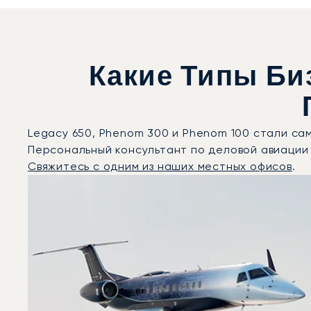
Какие Типы Би
Legacy 650, Phenom 300 и Phenom 100 стали са
Персональный консультант по деловой авиации
Свяжитесь с одним из наших местных офисов
.
Абу-Даби : 3 наиболее востребованные модели возд
Фото воздушного судна
Модель воздушного судна
Скорость (км/ч)
Скорость (узлы)
Дальность (NM)