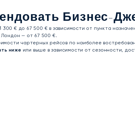
веренное временем доверие — ваша гарантия абсолю
ице ОАЭ.
ендовать Бизнес-Дж
 300 € до 67 500 € в зависимости от пункта назнач
 Лондон — от 67 500 €.
имости чартерных рейсов по наиболее востребова
ыть ниже
или выше в зависимости от сезонности, дос