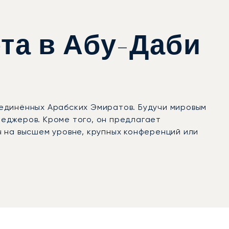
та в Абу-Даби
единённых Арабских Эмиратов. Будучи мировым
еджеров. Кроме того, он предлагает
 на высшем уровне, крупных конференций или
 до предпочтений в бортовом питании. Салон
и просто расслабиться в комфорте. Вы
рибытие будет организовано максимально
вные лётные департаменты, в среднем