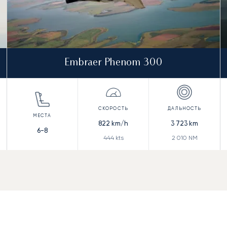
Embraer Phenom 300
822
km/h
3 723
km
6-8
444
kts
2 010
NM