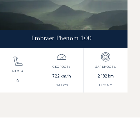
Embraer Phenom 100
722
km/h
2 182
km
4
390
kts
1 178
NM