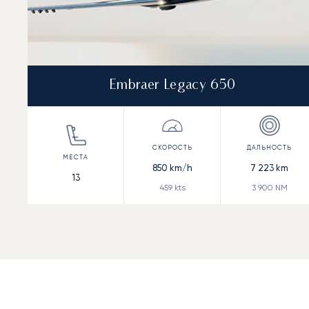
Embraer Legacy 650
850
km/h
7 223
km
13
459
kts
3 900
NM