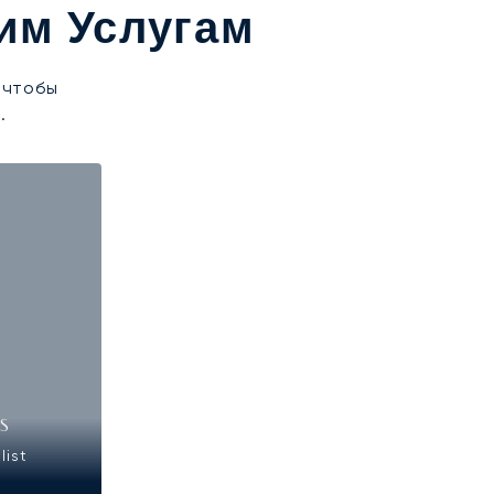
им Услугам
 чтобы
.
IS
list