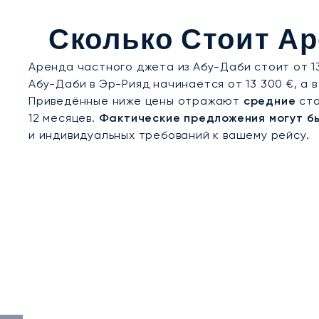
сотрудничают с нами более семи лет. Это про
решения важнейших задач во влиятельной стол
Сколько Стоит Ар
Аренда частного джета из Абу-Даби стоит от 13
Абу-Даби в Эр-Рияд начинается от 13 300 €, а в
Приведённые ниже цены отражают
средние
сто
12 месяцев.
Фактические предложения могут б
и индивидуальных требований к вашему рейсу.