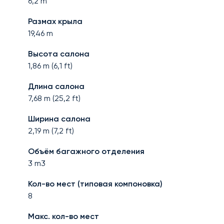
6,2
m
Размах крыла
19,46
m
Высота салона
1,86
m (
6,1
ft)
Длина салона
7,68
m (
25,2
ft)
Ширина салона
2,19
m (
7,2
ft)
Объём багажного отделения
3
m3
Кол-во мест (типовая компоновка)
8
Макс. кол-во мест