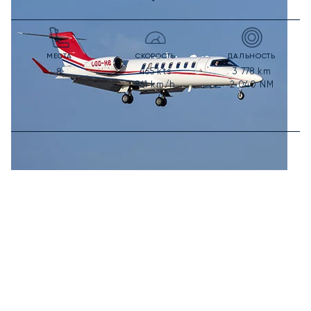
МЕСТА
СКОРОСТЬ
ДАЛЬНОСТЬ
465
kts
3 778
km
8
861
km/h
2 040
NM