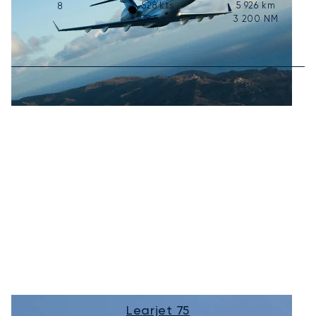
528
kts
5 926
km
8
978
km/h
3 200
NM
Learjet 75