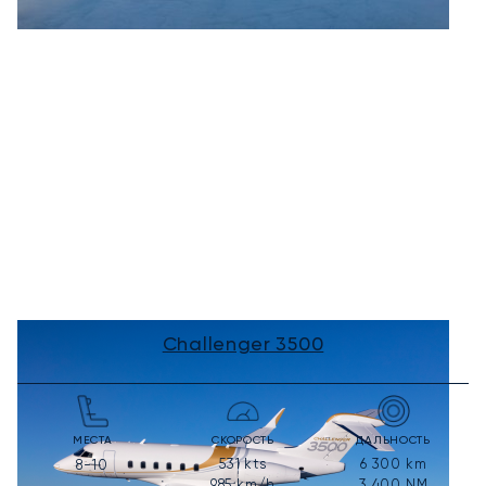
Challenger 3500
МЕСТА
СКОРОСТЬ
ДАЛЬНОСТЬ
531
kts
6 300
km
8-10
985
km/h
3 400
NM