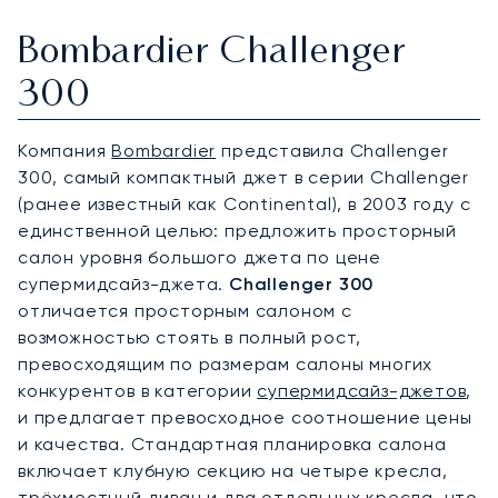
Bombardier Challenger
300
Компания
Bombardier
представила Challenger
300, самый компактный джет в серии Challenger
(ранее известный как Continental), в 2003 году с
единственной целью: предложить просторный
салон уровня большого джета по цене
супермидсайз-джета.
Challenger 300
отличается просторным салоном с
возможностью стоять в полный рост,
превосходящим по размерам салоны многих
конкурентов в категории
супермидсайз-джетов
,
и предлагает превосходное соотношение цены
и качества. Стандартная планировка салона
включает клубную секцию на четыре кресла,
трёхместный диван и два отдельных кресла, что