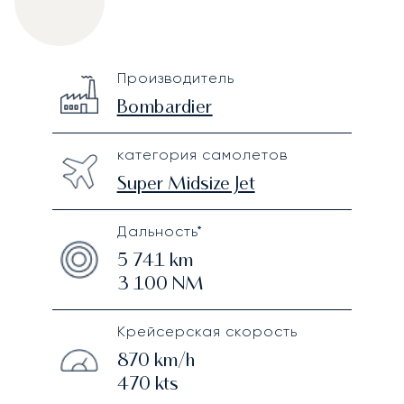
Bombardier Challenger 300
Specification
Value
Производитель
Technical specifications
Bombardier
категория самолетов
Super Midsize Jet
Дальность*
5 741
km
3 100
NM
Крейсерская скорость
870
km/h
470
kts