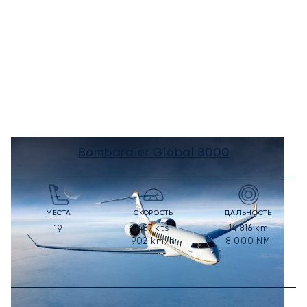
Bombardier Global 8000
МЕСТА
СКОРОСТЬ
ДАЛЬНОСТЬ
487
kts
14 816
km
19
902
km/h
8 000
NM