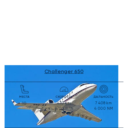
Challenger 650
МЕСТА
СКОРОСТЬ
ДАЛЬНОСТЬ
470
kts
7 408
km
10
870
km/h
4 000
NM