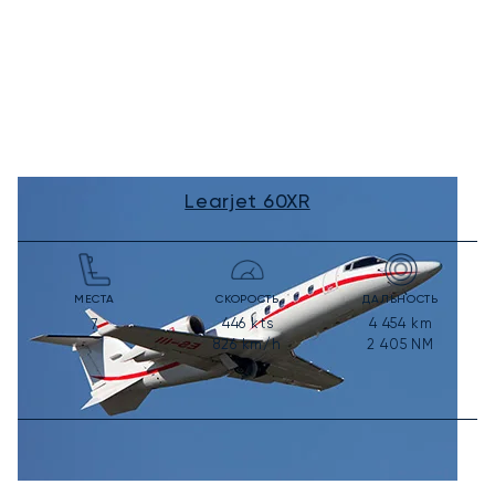
Learjet 60XR
МЕСТА
СКОРОСТЬ
ДАЛЬНОСТЬ
446
kts
4 454
km
7
826
km/h
2 405
NM