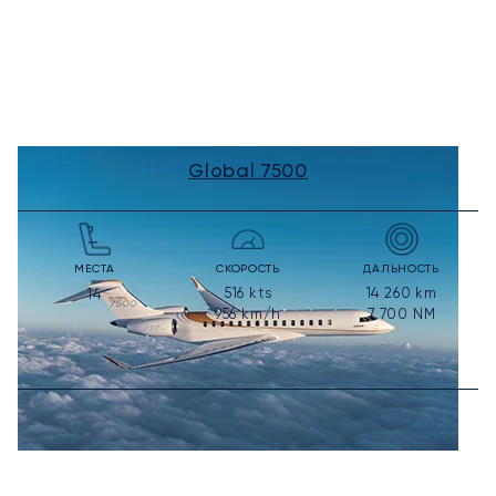
Global 7500
МЕСТА
СКОРОСТЬ
ДАЛЬНОСТЬ
516
kts
14 260
km
14
956
km/h
7 700
NM