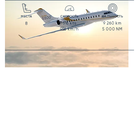
МЕСТА
СКОРОСТЬ
ДАЛЬНОСТЬ
516
kts
9 260
km
8
956
km/h
5 000
NM