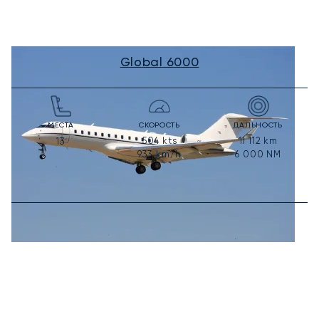
Global 6000
МЕСТА
СКОРОСТЬ
ДАЛЬНОСТЬ
504
kts
11 112
km
13
933
km/h
6 000
NM