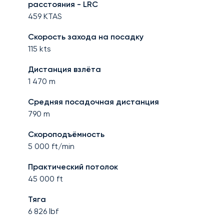
расстояния - LRC
459
KTAS
Скорость захода на посадку
115
kts
Дистанция взлёта
1 470
m
Средняя посадочная дистанция
790
m
Скороподъёмность
5 000
ft/min
Практический потолок
45 000
ft
Тяга
6 826
lbf