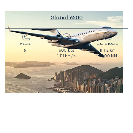
Global 6500
МЕСТА
СКОРОСТЬ
ДАЛЬНОСТЬ
600
kts
11 112
km
8
1 111
km/h
6 000
NM