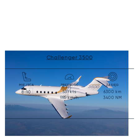
Challenger 3500
MIEJSCA
PRĘDKOŚĆ
ZASIĘG
531
kts
6300
km
8-10
985
km/h
3400
NM