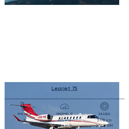
Learjet 75
MIEJSCA
PRĘDKOŚĆ
ZASIĘG
465
kts
3778
km
8
861
km/h
2040
NM