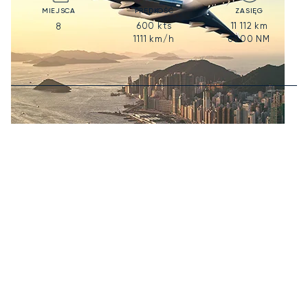
MIEJSCA
PRĘDKOŚĆ
ZASIĘG
600
kts
11 112
km
8
1111
km/h
6000
NM