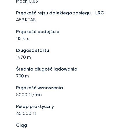
Mach
0,83
Prędkość rejsu dalekiego zasięgu - LRC
459
KTAS
Prędkość podejścia
115
kts
Długość startu
1470
m
Średnia długość lądowania
790
m
Prędkość wznoszenia
5000
ft/min
Pułap praktyczny
45 000
ft
Ciąg