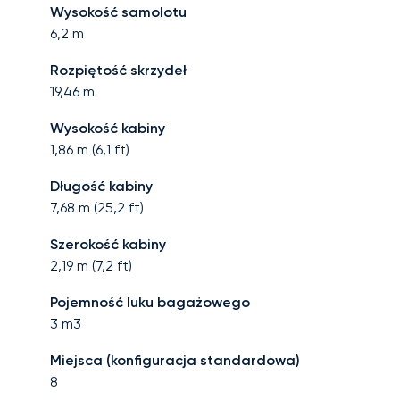
Wysokość samolotu
6,2
m
Rozpiętość skrzydeł
19,46
m
Wysokość kabiny
1,86
m (
6,1
ft)
Długość kabiny
7,68
m (
25,2
ft)
Szerokość kabiny
2,19
m (
7,2
ft)
Pojemność luku bagażowego
3
m3
Miejsca (konfiguracja standardowa)
8