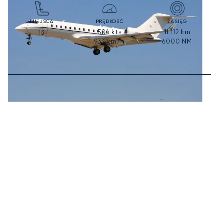
MIEJSCA
PRĘDKOŚĆ
ZASIĘG
504
kts
11 112
km
13
933
km/h
6000
NM