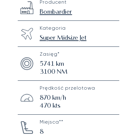
Producent
Technical specifications
Bombardier
Kategoria
Super Midsize Jet
Zasięg*
5741
km
3100
NM
Prędkość przelotowa
870
km/h
470
kts
Miejsca**
8