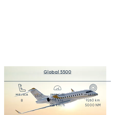
Global 5500
MIEJSCA
PRĘDKOŚĆ
ZASIĘG
516
kts
9260
km
8
956
km/h
5000
NM