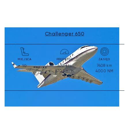
Challenger 650
MIEJSCA
PRĘDKOŚĆ
ZASIĘG
470
kts
7408
km
10
870
km/h
4000
NM