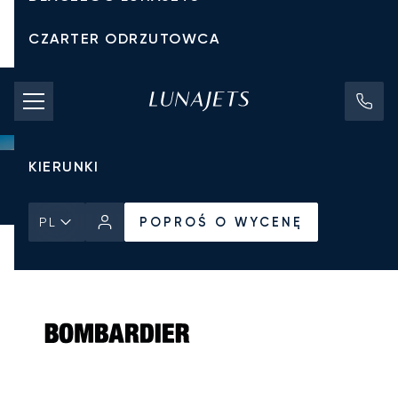
CZARTER ODRZUTOWCA
KOSZTY CZARTERU
PRYWATNE ODRZUTOWCE
KIERUNKI
Strona Główna
Wszystkie prywatne odrzutowce
Bombardier
POPROŚ O WYCENĘ
Challenger 300
POPROŚ O WYCENĘ
PL