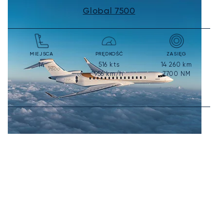
Global 7500
MIEJSCA
PRĘDKOŚĆ
ZASIĘG
516
kts
14 260
km
14
956
km/h
7700
NM