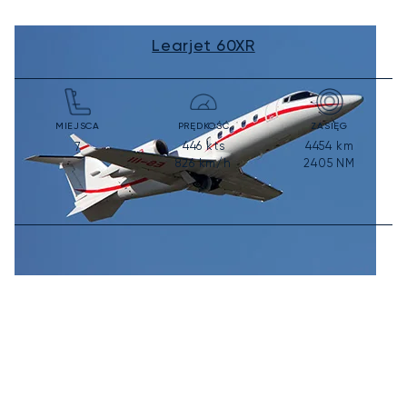
Learjet 60XR
MIEJSCA
PRĘDKOŚĆ
ZASIĘG
446
kts
4454
km
7
826
km/h
2405
NM