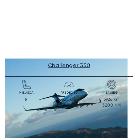
Challenger 350
MIEJSCA
PRĘDKOŚĆ
ZASIĘG
528
kts
5926
km
8
978
km/h
3200
NM