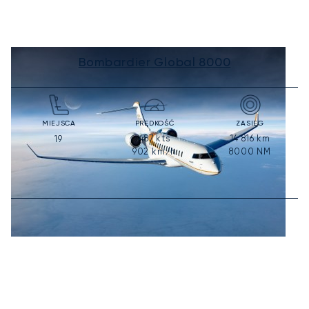
Bombardier Global 8000
MIEJSCA
PRĘDKOŚĆ
ZASIĘG
487
kts
14 816
km
19
902
km/h
8000
NM