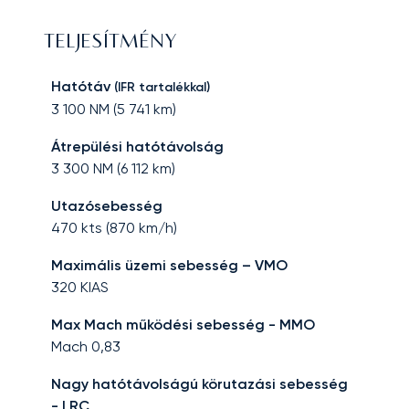
TELJESÍTMÉNY
Hatótáv
(IFR tartalékkal)
3 100
NM (
5 741
km)
Átrepülési hatótávolság
3 300
NM (
6 112
km)
Utazósebesség
470
kts (
870
km/h)
Maximális üzemi sebesség – VMO
320
KIAS
Max Mach működési sebesség - MMO
Mach
0,83
Nagy hatótávolságú körutazási sebesség
- LRC