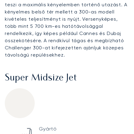
teszi a maximális kényelemben történő utazást. A
kényelmes belső tér mellett a 300-as modell
kivételes teljesítményt is nyújt. Versenyképes,
több mint 5 700 km-es hatótávolsággal
rendelkezik, így képes például Cannes és Dubaj
összekötésére. A rendkívül tágas és megbízható
Challenger 300-at kifejezetten ajánljuk közepes
távolságú repülésekhez.
Super Midsize Jet
Bombardier Challenger 300
Specification
Value
Gyártó
Technical specifications