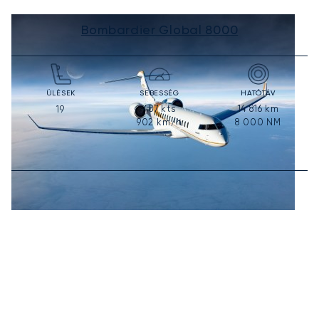
Bombardier Global 8000
ÜLÉSEK
SEBESSÉG
HATÓTÁV
487
kts
14 816
km
19
902
km/h
8 000
NM