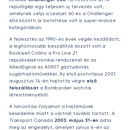
repülőgép egy teljesen új tervezés volt,
amelynek célja a Learjet 60 és a Challenger
604 közötti űr betöltése volt a super midsize
kategóriában.
A fejlesztés az 1990-es évek végén kezdődött,
a legfontosabb beszállítók között volt a
Rockwell Collins a Pro Line 21
repüléselektronikai rendszerrel és az
AlliedSignal az AS907 gázturbinás
sugárhajtóművekkel. Az első prototípus 2001.
augusztus 14-én hajtotta végre
első
felszállását
a Bombardier wichitai
létesítményéből.
A tanúsítási folyamat a hajtóművek
késedelme miatt a vártnál tovább tartott. A
Transport Canada
2003. május 31-én
adta
meg az engedélyt, amelyet június 4-én az