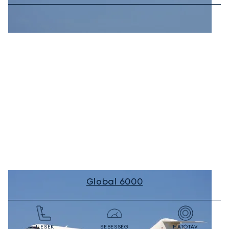
Global 6000
ÜLÉSEK
SEBESSÉG
HATÓTÁV