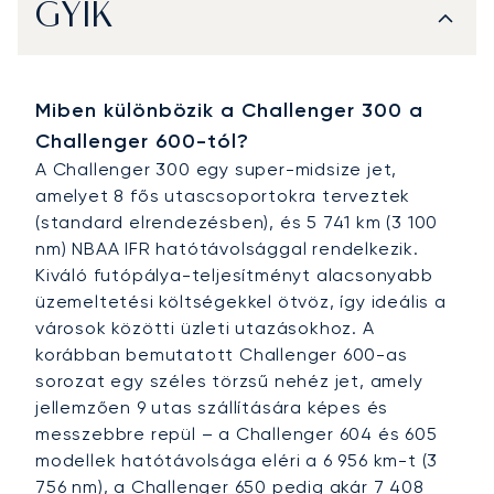
GYIK
Miben különbözik a Challenger 300 a
Challenger 600-tól?
A Challenger 300 egy super-midsize jet,
amelyet 8 fős utascsoportokra terveztek
(standard elrendezésben), és 5 741 km (3 100
nm) NBAA IFR hatótávolsággal rendelkezik.
Kiváló futópálya-teljesítményt alacsonyabb
üzemeltetési költségekkel ötvöz, így ideális a
városok közötti üzleti utazásokhoz. A
korábban bemutatott Challenger 600-as
sorozat egy széles törzsű nehéz jet, amely
jellemzően 9 utas szállítására képes és
messzebbre repül – a Challenger 604 és 605
modellek hatótávolsága eléri a 6 956 km-t (3
756 nm), a Challenger 650 pedig akár 7 408