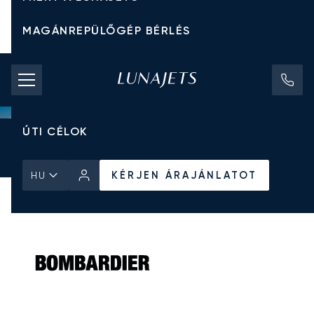
MAGÁNREPÜLŐGÉP BÉRLÉS
CHARTER ÁRAK
MAGÁNREPÜLŐGÉPEK
ÚTI CÉLOK
Kezdőlap
Minden Magánrepülőgép
Bombardier
KÉRJEN ÁRAJÁNLATOT
Challenger 300
KÉRJEN ÁRAJÁNLATOT
HU