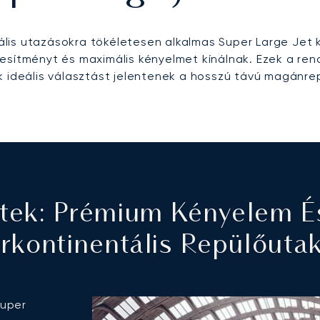
ális utazásokra tökéletesen alkalmas Super Large Jet
jesítményt és maximális kényelmet kínálnak. Ezek a rend
 ideális választást jelentenek a hosszú távú magánre
etek: Prémium Kényelem É
erkontinentális Repülőuta
Super