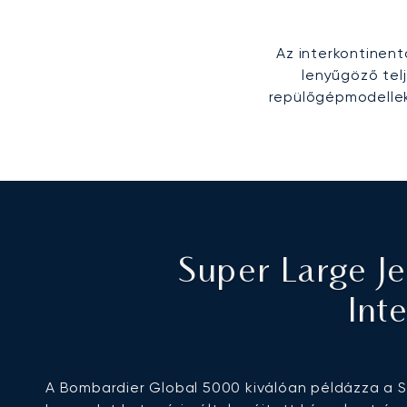
Az interkontinent
lenyűgöző tel
repülőgépmodellek
Super Large J
Int
A Bombardier Global 5000 kiválóan példázza a 