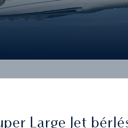
uper Large Jet bérlé