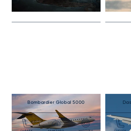
Bombardier Global 5000
Das
ÜLÉSEK
SEBESSÉG
HATÓTÁV
ÜLÉSEK