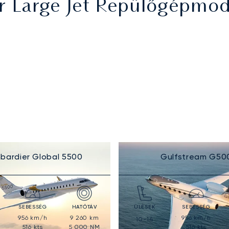
r Large Jet Repülőgépmod
bardier Global 5500
Gulfstream G50
SEBESSÉG
HATÓTÁV
ÜLÉSEK
SEBESSÉG
956
km/h
9 260
km
956
km/h
10-14
516
kts
5 000
NM
516
kts