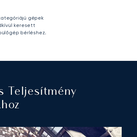
 kategóriájú gépek
kívül keresett
pülőgép bérléshez.
s Teljesítmény
khoz