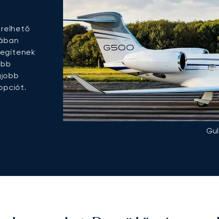
relhető
jában
segítenek
ább
gjobb
opciót.
Gu