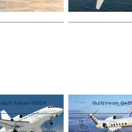
sault Falcon 900DX
Gulfstream G45
SEBESSÉG
HATÓTÁV
ÜLÉSEK
SEBESSÉG