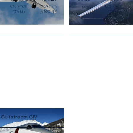
878
km/h
7 593
km
882
km/h
14
474
kts
4 100
NM
476
kts
Gulfstream GIV