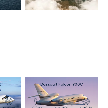
0
Dassault Falcon 900C
HATÓTÁV
ÜLÉSEK
SEBESSÉG
HATÓTÁV