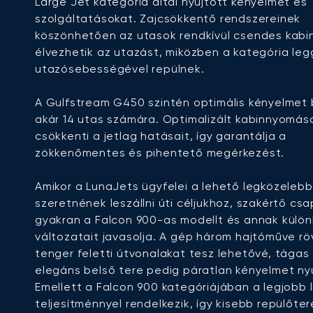
Large Jet kategória által nyújtott kényelmet és
szolgáltatásokat. Zajcsökkentő rendszereinek
köszönhetően az utasok rendkívül csendes kabi
élvezhetik az utazást, miközben a kategória le
utazósebességével repülnek.
A Gulfstream G450 szintén optimális kényelmet b
akár 14 utas számára. Optimalizált kabinnyomás
csökkenti a jetlag hatásait, így garantálja a
zökkenőmentes és pihentető megérkezést.
Amikor a LunaJets ügyfelei a lehető legközelebb
szeretnének leszállni úti céljukhoz, szakértő cs
gyakran a Falcon 900-as modellt és annak külö
változatait javasolja. A gép három hajtóműve rö
tenger feletti útvonalakat tesz lehetővé, tágas
elegáns belső tere pedig páratlan kényelmet nyú
Emellett a Falcon 900 kategóriájában a legjobb l
teljesítménnyel rendelkezik, így kisebb repülőter