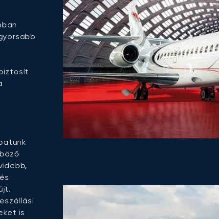
nban
ggyorsabb
iztosít
a
apatunk
nböző
videbb,
 és
jt.
eszállási
eket is