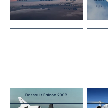
946
km/h
9 630
km
13
8-14
511
kts
5 200
NM
Dassault Falcon 900B