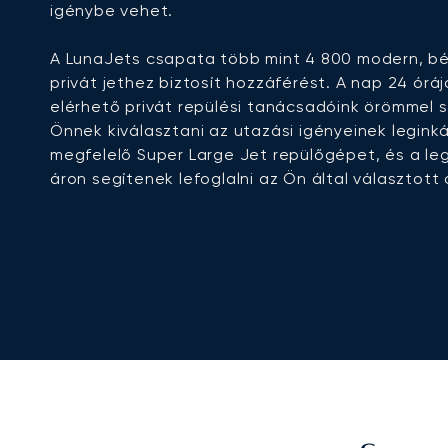
igénybe vehet.
A LunaJets csapata több mint 4 800 modern, bé
privát jethez biztosít hozzáférést. A nap 24 órá
elérhető privát repülési tanácsadóink örömmel 
Önnek kiválasztani az utazási igényeinek legink
megfelelő Super Large Jet repülőgépet, és a le
áron segítenek lefoglalni az Ön által választott 