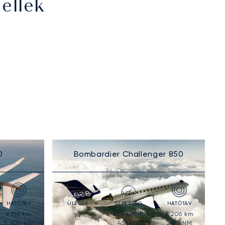
ellek
0
Bombardier Challenger 850
HATÓTÁV
ÜLÉSEK
SEBESSÉG
HATÓTÁV
9 816
km
850
km/h
5 206
km
14
5 300
NM
459
kts
2 811
NM