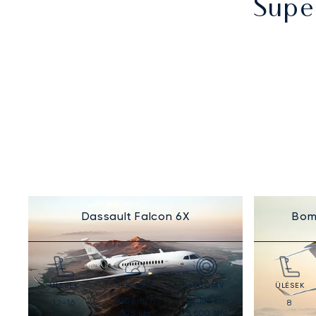
Supe
Dassault Falcon 6X
Bom
ÜLÉSEK
SEBESSÉG
HATÓTÁV
ÜLÉSEK
935
km/h
10 186
km
12-16
8
505
kts
5 500
NM