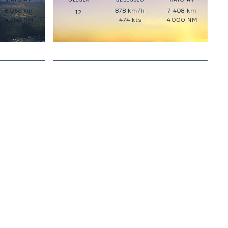
8 056
km
878
km/h
7 408
km
12
4 350
NM
474
kts
4 000
NM