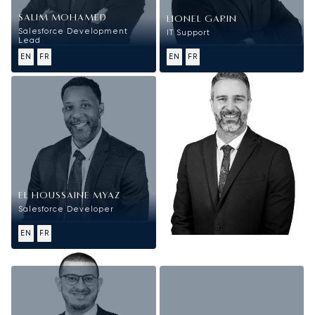
SALIM MOHAMED
LIONEL GARIN
Salesforce Development
IT Support
Lead
EN
FR
EN
FR
EL HOUSSAINE MYAZ
Salesforce Developer
EN
FR
Finance