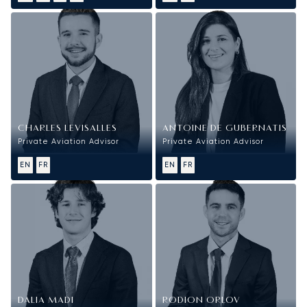
CHARLES LEVISALLES
ANTOINE DE GUBERNATIS
Private Aviation Advisor
Private Aviation Advisor
EN
FR
EN
FR
DALIA MADI
RODION ORLOV