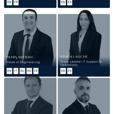
EN
FR
EN
ES
Informatika
VIVIEN LALICHE
DENIS MITILIUC
Team Leader IT Support &
Head of Engineering
Operations
EN
IT
RU
RO
FR
EN
FR