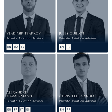
VLADIMIR TSARKOV
JULES GUILLOT
Private Aviation Advisor
Private Aviation Advisor
EN
RU
ES
EN
FR
ALEXANDRE
ZIMMERMANN
CHRISTELLE CANDIA
Private Aviation Advisor
Private Aviation Advisor
EN
FR
IT
ES
EN
FR