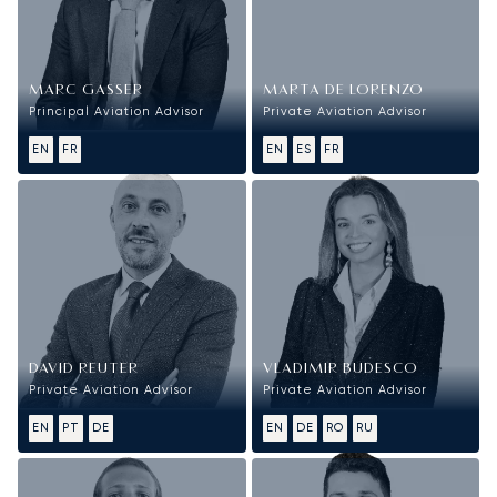
MARC GASSER
MARTA DE LORENZO
Principal Aviation Advisor
Private Aviation Advisor
EN
FR
EN
ES
FR
DAVID REUTER
VLADIMIR BUDESCO
Private Aviation Advisor
Private Aviation Advisor
EN
PT
DE
EN
DE
RO
RU