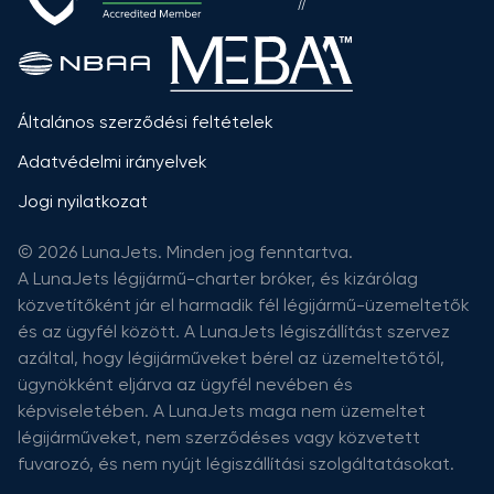
Általános szerződési feltételek
Adatvédelmi irányelvek
Jogi nyilatkozat
© 2026 LunaJets. Minden jog fenntartva.
A LunaJets légijármű-charter bróker, és kizárólag
közvetítőként jár el harmadik fél légijármű-üzemeltetők
és az ügyfél között. A LunaJets légiszállítást szervez
azáltal, hogy légijárműveket bérel az üzemeltetőtől,
ügynökként eljárva az ügyfél nevében és
képviseletében. A LunaJets maga nem üzemeltet
légijárműveket, nem szerződéses vagy közvetett
fuvarozó, és nem nyújt légiszállítási szolgáltatásokat.