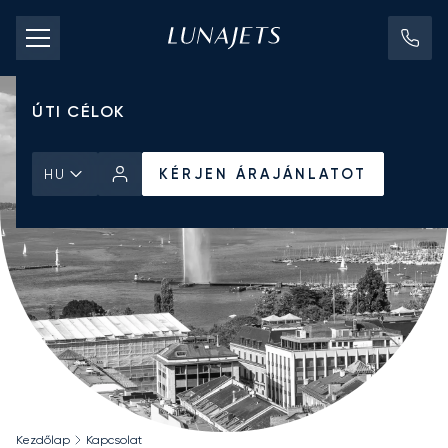
CHARTER ÁRAK
MAGÁNREPÜLŐGÉPEK
ÚTI CÉLOK
KÉRJEN ÁRAJÁNLATOT
HU
Kezdőlap
Kapcsolat