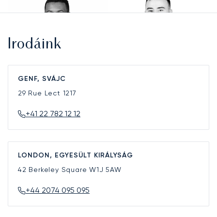
Irodáink
GENF, SVÁJC
29 Rue Lect
1217
+41 22 782 12 12
LONDON, EGYESÜLT KIRÁLYSÁG
42 Berkeley Square
W1J 5AW
+44 2074 095 095