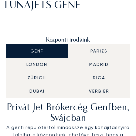
LUNAJETS GENF
Központi irodáink
GENF
PÁRIZS
LONDON
MADRID
ZÜRICH
RIGA
DUBAI
VERBIER
Privát Jet Brókercég Genfben,
Svájcban
A genfi repülőtértől mindössze egy kőhajításnyira
található központunk lehetővé teszi, hogy a