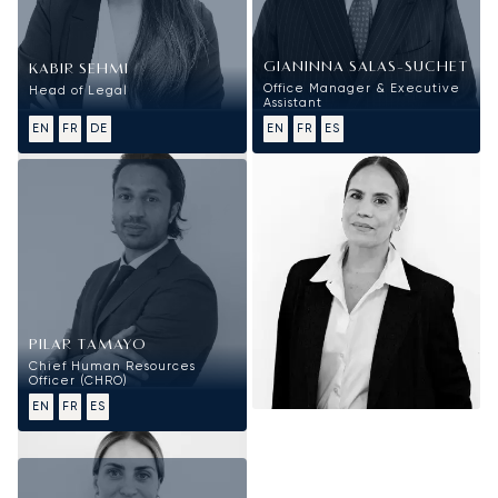
GIANINNA SALAS-SUCHET
KABIR SEHMI
Office Manager & Executive
Head of Legal
Assistant
EN
FR
DE
EN
FR
ES
PILAR TAMAYO
Chief Human Resources
Officer (CHRO)
EN
FR
ES
Fejlesztés