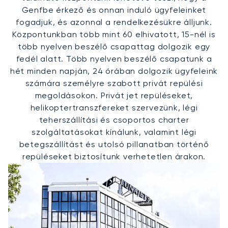
Genfbe érkező és onnan induló ügyfeleinket
fogadjuk, és azonnal a rendelkezésükre álljunk.
Központunkban több mint 60 elhivatott, 15-nél is
több nyelven beszélő csapattag dolgozik egy
fedél alatt. Több nyelven beszélő csapatunk a
hét minden napján, 24 órában dolgozik ügyfeleink
számára személyre szabott privát repülési
megoldásokon. Privát jet repüléseket,
helikoptertranszfereket szervezünk, légi
teherszállítási és csoportos charter
szolgáltatásokat kínálunk, valamint légi
betegszállítást és utolsó pillanatban történő
repüléseket biztosítunk verhetetlen árakon.