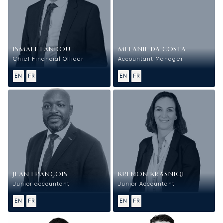
ISMAEL LANDOU
MELANIE DA COSTA
Chief Financial Officer
Accountant Manager
EN
FR
EN
FR
JEAN FRANÇOIS
KRENON KRASNIQI
Junior accountant
Junior Accountant
EN
FR
EN
FR