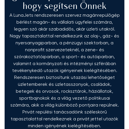
hogy segítsen Önnek
A LunaJets rendszeresen szervez magánrepülőgép
bérlést magán- és vállalati ügyfelei számára,
legyen szó akár szabadidős, akár üzleti utakról.
Nagy tapasztalattal rendelkezünk az olaj-, gáz- és
nyersanyagiparban, a pénzügyi szektorban, a
nonprofit szervezeteknél, a zene- és
szórakoztatóiparban, a sport- és autóiparban,
valamint a kormányzati és intézményi szférában
tevékenykedő utazók igényeinek kielégítésében.
Rendszeresen biztosítunk utazási lehetőséget
üzletemberek és üzletasszonyok, családok,
betegek és orvosok, rocksztárok, háziállatok,
sportbajnokok és a világ vezető politikusai
számára, akik a világ különböző pontjaira repülnek.
Privát repülési tanácsadóink széleskörű
tapasztalattal rendelkeznek a privát jettel utazók
minden igényének kielégítésében.