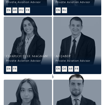
Private Aviation Advisor
Private Aviation Advisor
EN
AR
HU
FR
EN
RU
CHARLOTTE LE MAGNAN
ALI JABER
Private Aviation Advisor
Private Aviation Advisor
EN
FR
EN
DE
AR
FR
HR, jog és adminisztráció