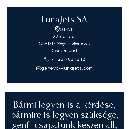
LunaJets SA
GENF
29 rue Lect
CH-1217 Meyrin Geneva,
Switzerland
+41 22 782 12 12
geneva@lunajets.com
Bármi legyen is a kérdése,
bármire is legyen szüksége,
genfi csapatunk készen áll,