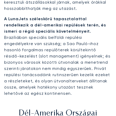
keresztüli átszállásokkal járnak, amelyek órákkal
hosszabbíthatják meg az utazást.
A LunaJets széleskörű tapasztalattal
rendelkezik a dél-amerikai repülések terén, és
ismeri a régió speciális követelményeit.
Brazíliában speciális belföldi repülési
engedélyekre van szükség; a Sao Pauló-ihoz
hasonló forgalmas repülőterek körültekintő
résidő-kezelést (slot management) igényelnek; és
bizonyos városok közötti útvonalak a menetrend
szerinti járatokon nem mindig egyszerűek. Privát
repülési tanácsadóink rutinszerűen kezelik ezeket
a részleteket, és olyan útvonalterveket állítanak
össze, amelyek hatékony utazást tesznek
lehetővé az egész kontinensen.
Dél-Amerika Országai