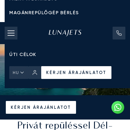
MAGÁNREPÜLŐGÉP BÉRLÉS
CHARTER ÁRAK
MAGÁNREPÜLŐGÉPEK
ÚTI CÉLOK
KÉRJEN ÁRAJÁNLATOT
HU
Kezdőlap
Úti Célok
KÉRJEN ÁRAJÁNLATOT
Privát repüléssel Dél-