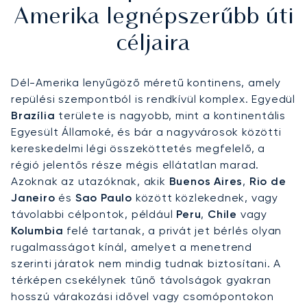
Amerika legnépszerűbb úti
céljaira
Dél-Amerika lenyűgöző méretű kontinens, amely
repülési szempontból is rendkívül komplex. Egyedül
Brazília
területe is nagyobb, mint a kontinentális
Egyesült Államoké, és bár a nagyvárosok közötti
kereskedelmi légi összeköttetés megfelelő, a
régió jelentős része mégis ellátatlan marad.
Azoknak az utazóknak, akik
Buenos Aires
,
Rio de
Janeiro
és
Sao Paulo
között közlekednek, vagy
távolabbi célpontok, például
Peru
,
Chile
vagy
Kolumbia
felé tartanak, a privát jet bérlés olyan
rugalmasságot kínál, amelyet a menetrend
szerinti járatok nem mindig tudnak biztosítani. A
térképen csekélynek tűnő távolságok gyakran
hosszú várakozási idővel vagy csomópontokon