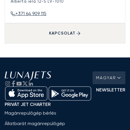
Alberta iela 12-5
LV-1010
+371 64 909 115
KAPCSOLAT
MAGYAR
NEWSLETTER
PRIVÁT JET CHARTER
Magánrepülőgép bérlés
Állatbarát magánrepülőgép