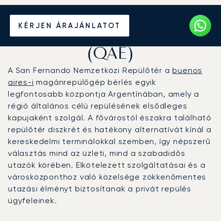
Magánrepülőgép bérlése a
KÉRJEN ÁRAJÁNLATOT
San Fernando repülőtérre
(QAE)
A San Fernando Nemzetközi Repülőtér a
buenos
aires-i
magánrepülőgép bérlés egyik
legfontosabb központja Argentínában, amely a
régió általános célú repülésének elsődleges
kapujaként szolgál. A fővárostól északra található
repülőtér diszkrét és hatékony alternatívát kínál a
kereskedelmi terminálokkal szemben, így népszerű
választás mind az üzleti, mind a szabadidős
utazók körében. Elkötelezett szolgáltatásai és a
városközponthoz való közelsége zökkenőmentes
utazási élményt biztosítanak a privát repülés
ügyfeleinek.