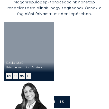
Magánrepülőgép-tanácsadóink nonstop
rendelkezésre állnak, hogy segítsenek Önnek a
foglalási folyamat minden lépésében.
DALIA MADI
Private Aviation Advisor
EN
AR
HU
FR
CALL US