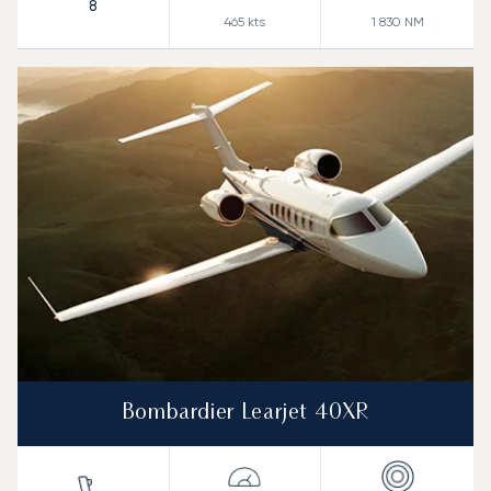
8
465
kts
1 830
NM
Bombardier Learjet 40XR