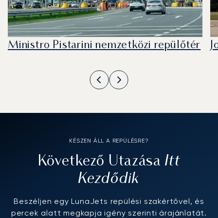
Ministro Pistarini nemzetközi repülőtér
J
KÉSZEN ÁLL A REPÜLÉSRE?
Itt
Következő Utazása
Kezdődik
Beszéljen egy LunaJets repülési szakértővel, és
percek alatt megkapja igény szerinti árajánlatát.