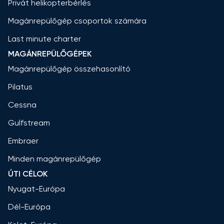
Privát helikopterbérlés
Magánrepülőgép csoportok számára
Last minute charter
MAGÁNREPÜLŐGÉPEK
Magánrepülőgép összehasonlító
Pilatus
Cessna
Gulfstream
Embraer
Minden magánrepülőgép
ÚTI CÉLOK
Nyugat-Európa
Dél-Európa