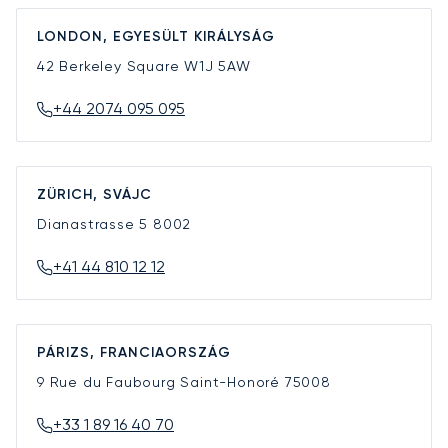
LONDON, EGYESÜLT KIRÁLYSÁG
42 Berkeley Square
W1J 5AW
+44 2074 095 095
ZÜRICH, SVÁJC
Dianastrasse 5
8002
+41 44 810 12 12
PÁRIZS, FRANCIAORSZÁG
9 Rue du Faubourg Saint-Honoré
75008
+33 1 89 16 40 70