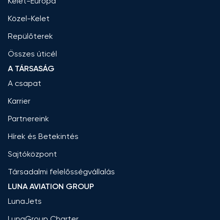
Kelet-Európa
Közel-Kelet
Repülőterek
Összes úticél
A TÁRSASÁG
A csapat
Karrier
Partnereink
Hírek és Betekintés
Sajtóközpont
Társadalmi felelősségvállalás
LUNA AVIATION GROUP
LunaJets
LunaGroup Charter