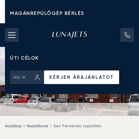
MAGÁNREPÜLŐGÉP BÉRLÉS
CHARTER ÁRAK
MAGÁNREPÜLŐGÉPEK
ÚTI CÉLOK
KÉRJEN ÁRAJÁNLATOT
HU
Kezdőlap
Repülőterek
San Fernando repülőtér