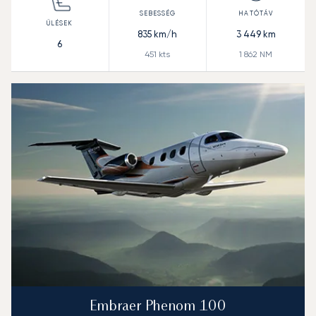
835
km/h
3 449
km
6
451
kts
1 862
NM
Embraer Phenom 100