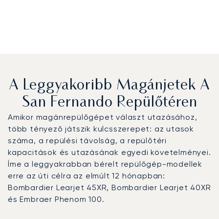
A Leggyakoribb Magánjetek A
San Fernando Repülőtéren
Amikor magánrepülőgépet választ utazásához,
több tényező játszik kulcsszerepet: az utasok
száma, a repülési távolság, a repülőtéri
kapacitások és utazásának egyedi követelményei.
Íme a leggyakrabban bérelt repülőgép-modellek
erre az úti célra az elmúlt 12 hónapban:
Bombardier Learjet 45XR, Bombardier Learjet 40XR
és Embraer Phenom 100.
San Fernando repülőtér : A 3 legtöbbet repült repülőgép-