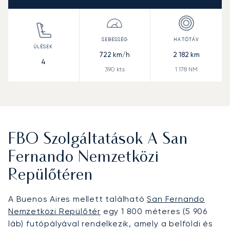
722
km/h
2 182
km
4
390
kts
1 178
NM
FBO Szolgáltatások A San
Fernando Nemzetközi
Repülőtéren
A Buenos Aires mellett található
San Fernando
Nemzetközi Repülőtér
egy 1 800 méteres (5 906
láb) futópályával rendelkezik, amely a belföldi és