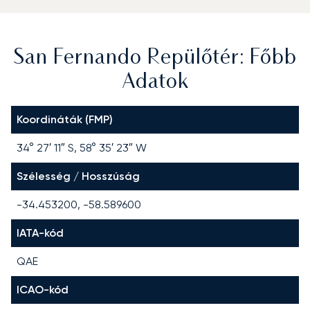
San Fernando Repülőtér: Főbb
Adatok
Koordináták (FMP)
34° 27′ 11″ S, 58° 35′ 23″ W
Szélesség / Hosszúság
-34.453200, -58.589600
IATA-kód
QAE
ICAO-kód