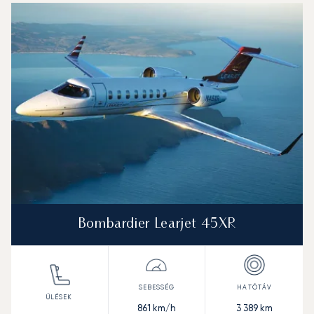
Repülőgép fotója
Repülőgép-típus
Ülőhelyek
Sebesség (km/h)
Sebesség (csomó)
Hatótávolság (km)
Hatótávolság (NM)
Bombardier Learjet 45XR
861
km/h
3 389
km