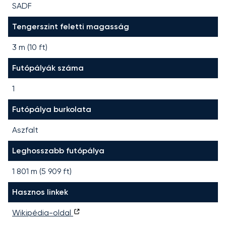
SADF
Tengerszint feletti magasság
3 m (10 ft)
Futópályák száma
1
Futópálya burkolata
Aszfalt
Leghosszabb futópálya
1 801
m (
5 909
ft)
Hasznos linkek
Wikipédia-oldal