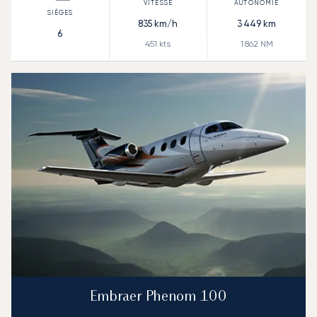
835
km/h
3 449
km
6
451
kts
1 862
NM
Embraer Phenom 100