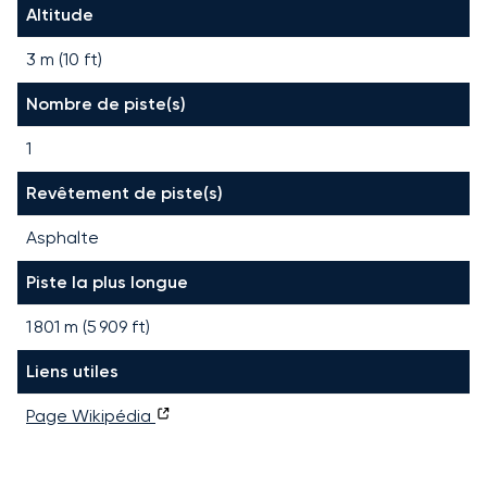
Altitude
3 m (10 ft)
Nombre de piste(s)
1
Revêtement de piste(s)
Asphalte
Piste la plus longue
1 801
m (
5 909
ft)
Liens utiles
Page Wikipédia