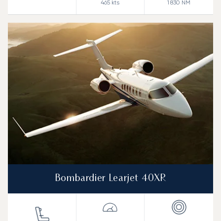
465
kts
1 830
NM
Bombardier Learjet 40XR