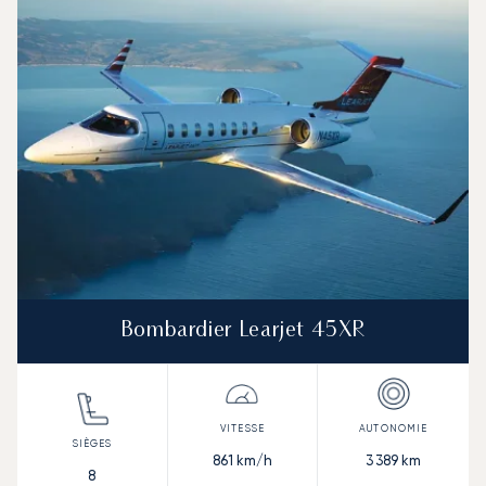
Vitesse (km/h)
Vitesse (nœuds)
Autonomie (km)
Autonomie (NM)
Bombardier Learjet 45XR
861
km/h
3 389
km
8