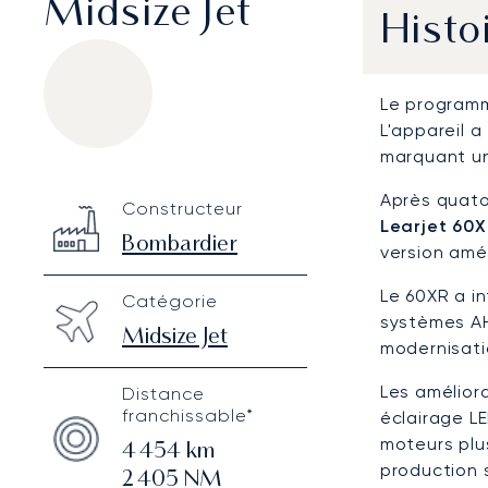
Midsize Jet
Histo
Le programm
L'appareil a
marquant un
Bombardier Learjet 60XR
Specification
Value
Après quato
Constructeur
Technical specifications
Learjet 60
Bombardier
version amé
Le 60XR a in
Catégorie
systèmes AH
Midsize Jet
modernisati
Les amélior
Distance
franchissable*
éclairage LE
moteurs plu
4 454
km
production 
2 405
NM