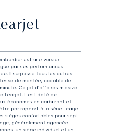
earjet
ombardier est une version
ingue par ses performances
ée. Il surpasse tous les autres
vitesse de montée, capable de
minute. Ce jet d'affaires midsize
e Learjet. Il est doté de
lux économes en carburant et
tre par rapport à la série Learjet
des sièges confortables pour sept
page, généralement agencée
nnes, un siège individuel et un