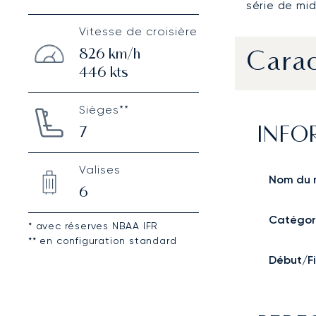
série de mid
Vitesse de croisière
826
km/h
Carac
446
kts
Sièges**
7
INFO
Valises
Nom du 
6
Catégor
* avec réserves NBAA IFR
** en configuration standard
Début/Fi