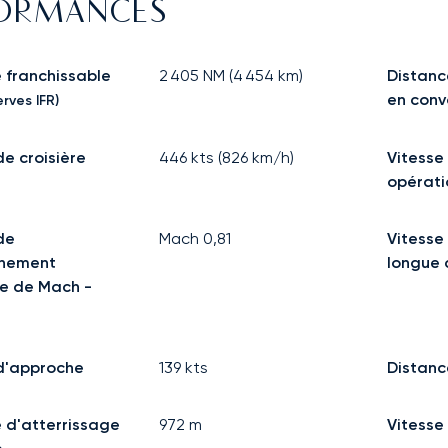
FORMANCES
 franchissable
2 405
NM (
4 454
km)
Distanc
en con
rves IFR)
de croisière
446
kts (
826
km/h)
Vitesse
opérati
de
Mach
0,81
Vitesse 
nnement
longue 
e de Mach -
d'approche
139
kts
Distanc
 d'atterrissage
972
m
Vitesse