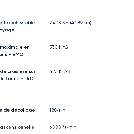
e franchissable
2 478
NM (
4 589
km)
voyage
 maximale en
330
KIAS
ons – VMO
de croisière sur
423
KTAS
distance - LRC
e de décollage
1 804
m
 ascensionnelle
6 000
ft/min