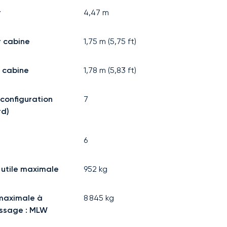
r
4,47
m
 cabine
1,75
m (
5,75
ft)
 cabine
1,78
m (
5,83
ft)
(configuration
7
rd)
6
utile maximale
952
kg
maximale à
8 845
kg
rissage : MLW