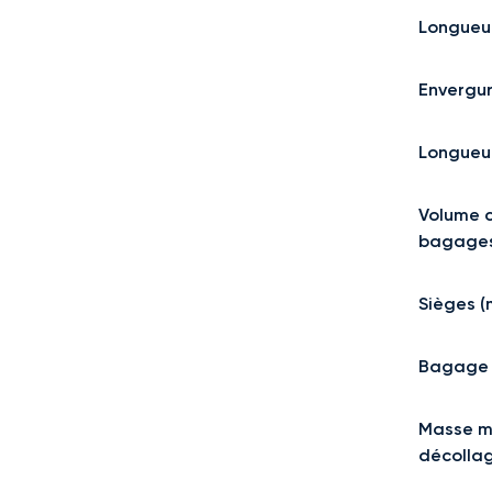
Longueur
Envergu
Longueu
Volume 
bagage
Sièges 
Bagage 
Masse m
décolla