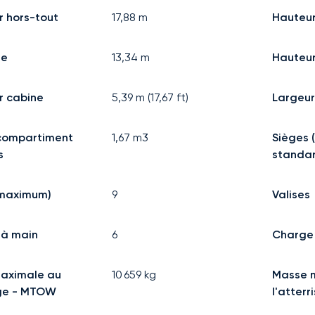
 hors-tout
17,88
m
Hauteu
re
13,34
m
Hauteur
r cabine
5,39
m (
17,67
ft)
Largeur
compartiment
1,67
m3
Sièges 
s
standa
(maximum)
9
Valises
à main
6
Charge 
aximale au
10 659
kg
Masse 
ge - MTOW
l'atter