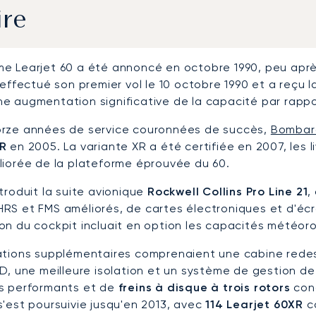
ire
e Learjet 60 a été annoncé en octobre 1990, peu après
 effectué son premier vol le 10 octobre 1990 et a reçu l
e augmentation significative de la capacité par rappor
rze années de service couronnées de succès,
Bombar
XR
en 2005. La variante XR a été certifiée en 2007, les
liorée de la plateforme éprouvée du 60.
troduit la suite avionique
Rockwell Collins Pro Line 21
,
RS et FMS améliorés, de cartes électroniques et d'écr
on du cockpit incluait en option les capacités météoro
ations supplémentaires comprenaient une cabine redes
D, une meilleure isolation et un système de gestion de
s performants et de
freins à disque à trois rotors
conç
s'est poursuivie jusqu'en 2013, avec
114 Learjet 60XR
co