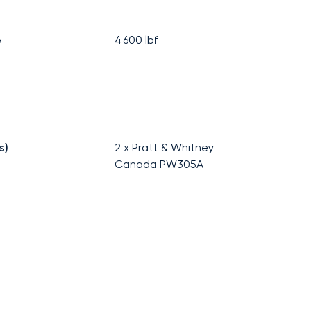
e
4 600
lbf
s)
2 x Pratt & Whitney
Canada PW305A