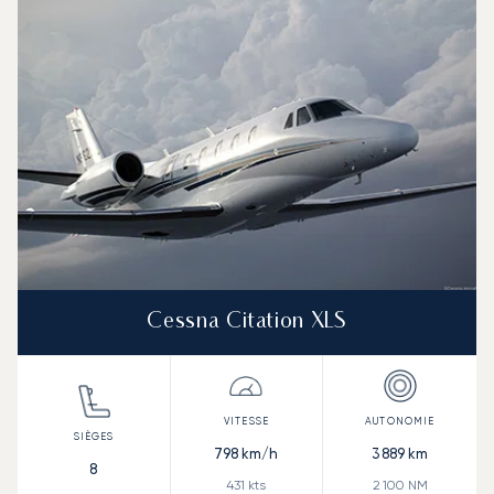
Vitesse (km/h)
Vitesse (nœuds)
Autonomie (km)
Autonomie (NM)
Cessna Citation XLS
798
km/h
3 889
km
8
431
kts
2 100
NM