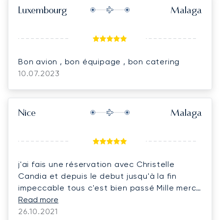
de bénéficier d’un service aussi soigné. Je
Luxembourg
Malaga
recommande sans hésiter !
Bon avion , bon équipage , bon catering
10.07.2023
Nice
Malaga
j'ai fais une réservation avec Christelle
Candia et depuis le debut jusqu'à la fin
impeccable tous c'est bien passé Mille merci
à Christelle pour son professionalisme et sa
Read more
26.10.2021
disponibilité meilleures salutations