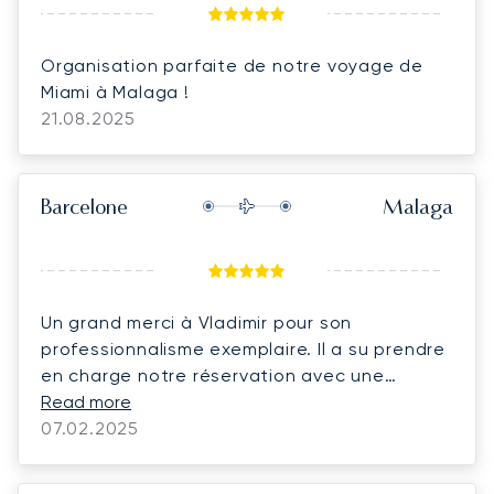
Organisation parfaite de notre voyage de
Miami à Malaga !
21.08.2025
Barcelone
Malaga
Un grand merci à Vladimir pour son
professionnalisme exemplaire. Il a su prendre
en charge notre réservation avec une
grande efficacité, de la première prise de
Read more
contact jusqu'à la finalisation. Disponible à
07.02.2025
toute heure, il a toujours été réactif et
attentif à nos besoins. Nous avons été ravis