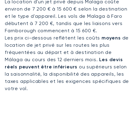
La location d'un jet privé depuis Malaga coûte
LunaJets organise votre vol depuis et vers Malaga
environ de 7 200 € à 15 600 € selon la destination
en coordonnant les créneaux aéroportuaires, les
et le type d'appareil. Les vols de Malaga à Faro
services au sol et les transferts à l’arrivée, afin
débutent à 7 200 €, tandis que les liaisons vers
d’assurer une organisation fluide sur place.
Farnborough commencent à 15 600 €.
Les prix ci-dessous reflètent les coûts
moyens
de
location de jet privé sur les routes les plus
fréquentées au départ et à destination de
Málaga au cours des 12 derniers mois.
Les devis
réels peuvent être inférieurs
ou supérieurs selon
la saisonnalité, la disponibilité des appareils, les
taxes applicables et les exigences spécifiques de
votre vol.