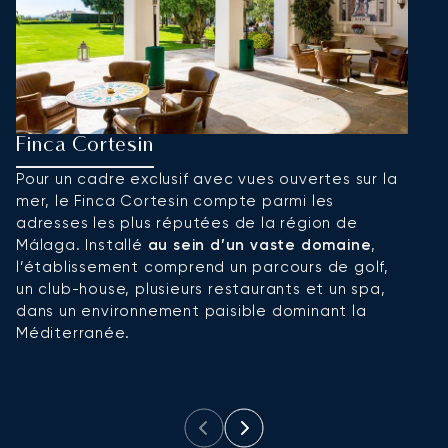
Finca Cortesin
R
Pour un cadre exclusif avec vues ouvertes sur la
Si
mer, le Finca Cortesin compte parmi les
R
adresses les plus réputées de la région de
D
Málaga. Installé
au sein d’un vaste domaine
,
p
l’établissement comprend un parcours de golf,
a
un club-house, plusieurs restaurants et un spa,
l
dans un environnement paisible dominant la
et
Méditerranée.
q
l
M