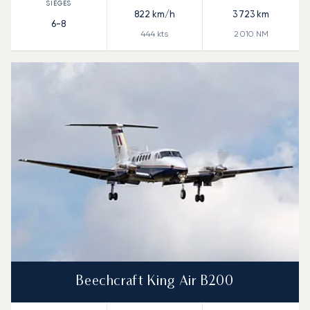
822
km/h
3 723
km
6-8
444
kts
2 010
NM
Beechcraft King Air B200