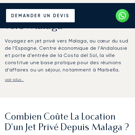
Louer un Jet Privé depuis et
DEMANDER UN DEVIS
vers Malaga
Voyagez en jet privé vers Malaga, au cœur du sud
de l’Espagne. Centre économique de l’Andalousie
et porte d’entrée de la Costa del Sol, la ville
constitue une base pratique pour des réunions
d’affaires ou un séjour, notamment à Marbella.
voir plus...
Votre vol est organisé en fonction de votre emploi
du temps, ce qui vous offre une grande flexibilité.
Les prestations à bord sont adaptées à vos
préférences afin d’assurer une arrivée dans les
meilleures conditions, que ce soit pour une
Combien Coûte La Location
conférence au Palacio de Ferias y Congresos de
Málaga ou pour un rendez-vous professionnel.
D'un Jet Privé Depuis Malaga ?