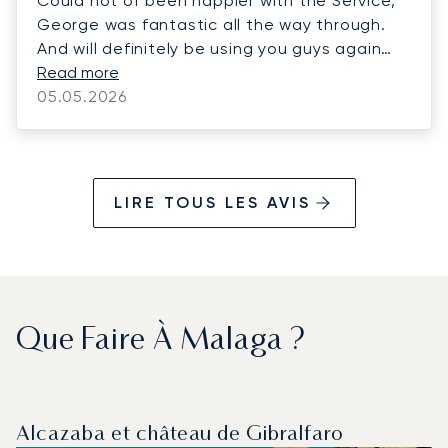
Could not of been happier with the Service,
George was fantastic all the way through.
And will definitely be using you guys again
thank you.
Read more
05.05.2026
LIRE TOUS LES AVIS
Que Faire À Malaga ?
Alcazaba et château de Gibralfaro