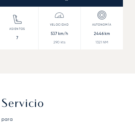
537
km/h
2446
km
7
290
kts
1321
NM
Servicio
 para