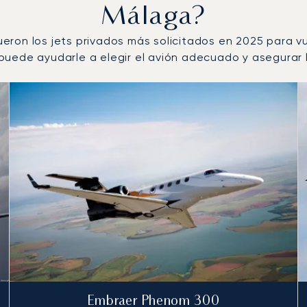
Málaga?
 fueron los jets privados más solicitados en 2025 para 
uede ayudarle a elegir el avión adecuado y asegurar l
r número de movimientos de vuelo en 2025
s
(km)
Embraer Phenom 300