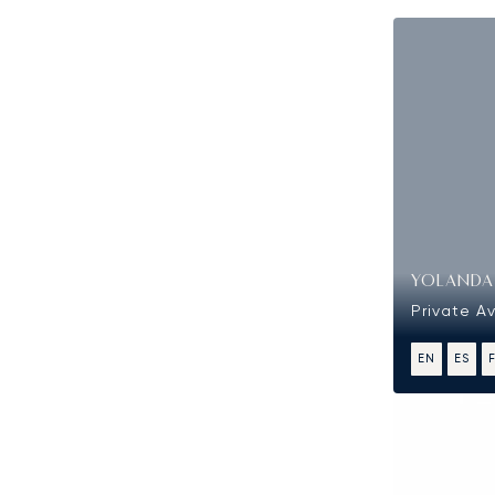
YOLANDA
Private Av
EN
ES