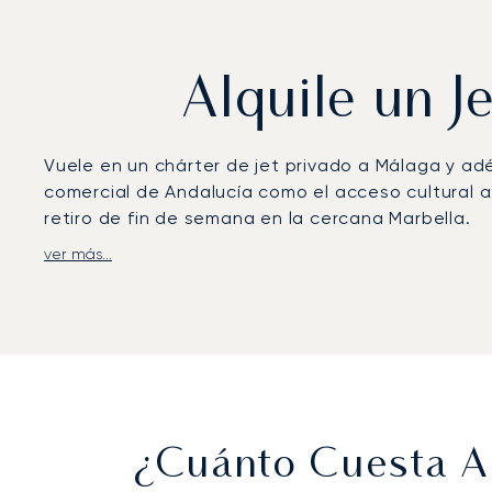
Alquile un J
Vuele en un chárter de jet privado a Málaga y ad
comercial de Andalucía como el acceso cultural a 
retiro de fin de semana en la cercana Marbella.
ver más...
Organizamos su vuelo adaptándonos por completo 
garantizando que llegue descansado y perfectam
importante reunión con su cliente.
¿Cuánto Cuesta Al