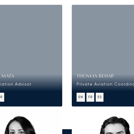
 MATA
THOMAS BEHAR
iation Advisor
Private Aviation Coordin
FR
EN
FR
ES