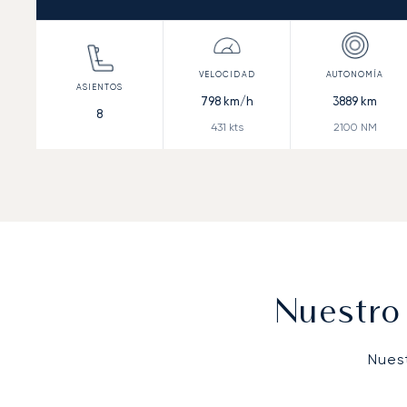
798
km/h
3889
km
8
431
kts
2100
NM
Nuestro
Nues