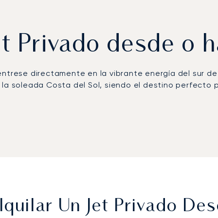
et Privado desde o
éntrese directamente en la vibrante energía del sur d
la soleada Costa del Sol, siendo el destino perfecto p
a su agenda, ofreciéndole total flexibilidad. Nuestr
ente preparado para su conferencia en el Palacio de 
quilar Un Jet Privado D