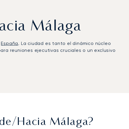
 hacia Málaga
e
España
. La ciudad es tanto el dinámico núcleo
ara reuniones ejecutivas cruciales o un exclusivo
o equipo gestiona cada detalle a bordo,
Ferias y Congresos de Málaga o para esa
esde/hacia Málaga?