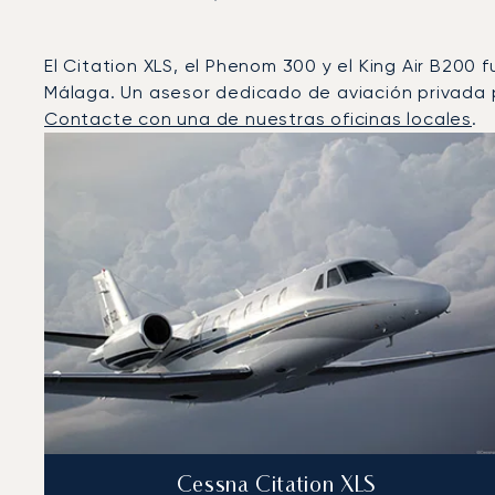
El Citation XLS, el Phenom 300 y el King Air B200
Málaga. Un asesor dedicado de aviación privada p
Contacte con una de nuestras oficinas locales
.
Málaga : Los 3 modelos de aeronave más operados po
Foto de la aeronave
Modelo de aeronave
Asiento
Velocidad (km/h)
Velocidad (nudos)
Autonomía 
Autonomía (NM)
Cessna Citation XLS