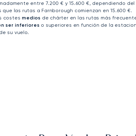
madamente entre 7.200 € y 15.600 €, dependiendo del d
ras que las rutas a Farnborough comienzan en 15.600 €.
os costes
medios
de chárter en las rutas más frecuent
 ser inferiores
o superiores en función de la estacion
de su vuelo.