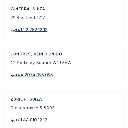
GINEBRA, SUIZA
29 Rue Lect
1217
+41 22 782 12 12
LONDRES, REINO UNIDO
42 Berkeley Square
W1J 5AW
+44 2074 095 095
ZÚRICH, SUIZA
Dianastrasse 5
8002
+41 44 810 12 12