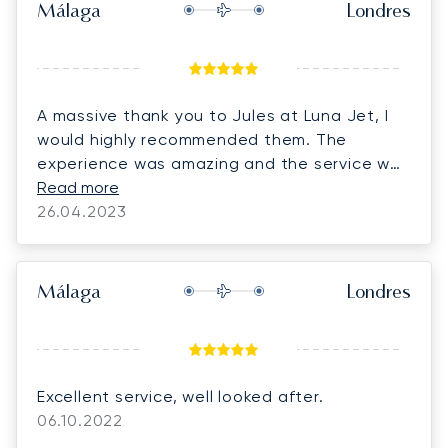
Málaga
Londres
A massive thank you to Jules at Luna Jet, I
would highly recommended them. The
experience was amazing and the service was
beyond first class from start to finish. I will be
Read more
using Luna again in the near future.
26.04.2023
Málaga
Londres
Excellent service, well looked after.
06.10.2022