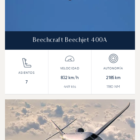
Beechcraft Beechjet 400A
832
km/h
2185
km
7
449
kts
1180
NM