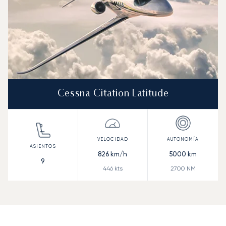
Cessna Citation Latitude
826
km/h
5000
km
9
446
kts
2700
NM