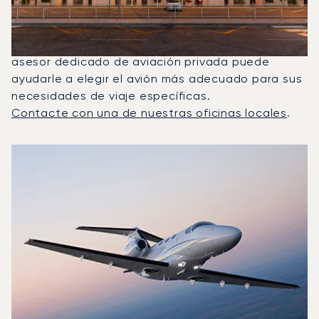
En 2025, el Citation Mustang, el Beechjet 400A y
el Citation Latitude fueron los jets privados más
utilizados para vuelos entre Málaga y Londres. Un
asesor dedicado de aviación privada puede
ayudarle a elegir el avión más adecuado para sus
necesidades de viaje específicas.
Contacte con una de nuestras oficinas locales
.
Los 3 modelos de aeronave más frecuentes por número d
Foto de la aeronave
Modelo de aeronave
Asientos
Velocidad (km/h)
Velocidad (nudos)
Autonomía (km
Autonomía (NM)