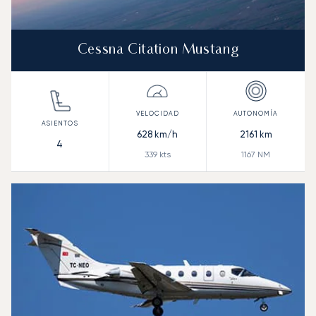
Cessna Citation Mustang
628
km/h
2161
km
4
339
kts
1167
NM