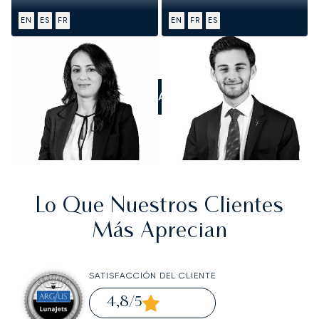
EN
ES
FR
EN
FR
ES
LLÁMANOS
Lo Que Nuestros Clientes
Más Aprecian
SATISFACCIÓN DEL CLIENTE
4,8
/5