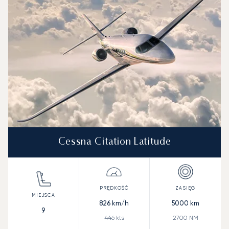
Cessna Citation Latitude
826
km/h
5000
km
9
446
kts
2700
NM