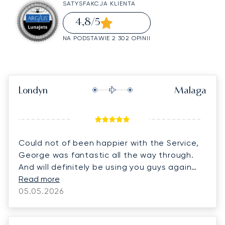
SATYSFAKCJA KLIENTA
4,8
/5
NA PODSTAWIE 2 302 OPINII
Londyn
Malaga
Could not of been happier with the Service,
George was fantastic all the way through.
And will definitely be using you guys again
thank you.
Read more
05.05.2026