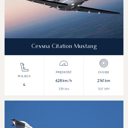
Cessna Citation Mustang
628
km/h
2161
km
4
339
kts
1167
NM