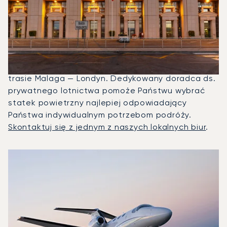
Wyczarterować, Aby Polecieć
Między Londynem A Malagą?
W 2025 roku Citation Mustang, Beechjet 400A i
Citation Latitude były najczęściej
wykorzystywanymi prywatnymi odrzutowcami na
trasie Malaga — Londyn. Dedykowany doradca ds.
prywatnego lotnictwa pomoże Państwu wybrać
statek powietrzny najlepiej odpowiadający
Państwa indywidualnym potrzebom podróży.
Skontaktuj się z jednym z naszych lokalnych biur
.
3 najpopularniejsze modele samolotów według liczby opera
Zdjęcie samolotu
Model samolotu
Miejsca
Prędkość (km/h)
Prędkość (węzły)
Zasięg (km)
Zasięg (NM)