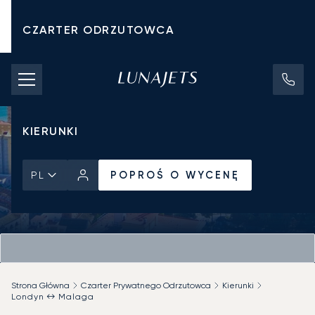
CZARTER ODRZUTOWCA
KOSZTY CZARTERU
PRYWATNE ODRZUTOWCE
KIERUNKI
POPROŚ O WYCENĘ
PL
Strona Główna
Czarter Prywatnego Odrzutowca
Kierunki
Londyn ↔ Malaga