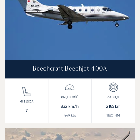
Beechcraft Beechjet 400A
832
km/h
2185
km
7
449
kts
1180
NM