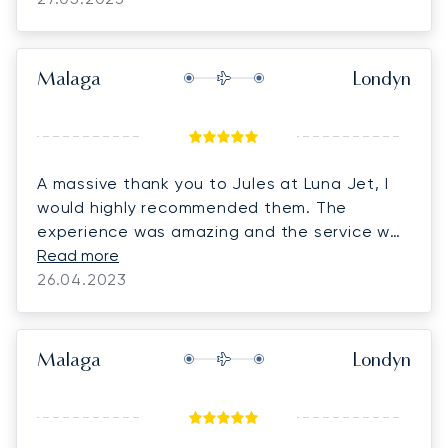
Malaga
Londyn
A massive thank you to Jules at Luna Jet, I
would highly recommended them. The
experience was amazing and the service was
beyond first class from start to finish. I will be
Read more
using Luna again in the near future.
26.04.2023
Malaga
Londyn