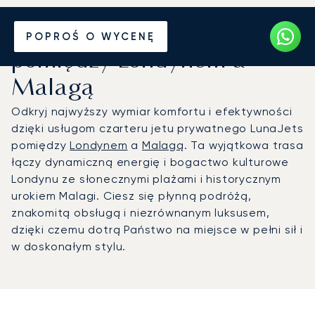
Wynajmij jet prywatny
POPROŚ O WYCENĘ
pomiędzy Londynem a
Malagą
Odkryj najwyższy wymiar komfortu i efektywności
dzięki usługom czarteru jetu prywatnego LunaJets
pomiędzy
Londynem
a
Malagą
. Ta wyjątkowa trasa
łączy dynamiczną energię i bogactwo kulturowe
Londynu ze słonecznymi plażami i historycznym
urokiem Malagi. Ciesz się płynną podróżą,
znakomitą obsługą i niezrównanym luksusem,
dzięki czemu dotrą Państwo na miejsce w pełni sił i
w doskonałym stylu.