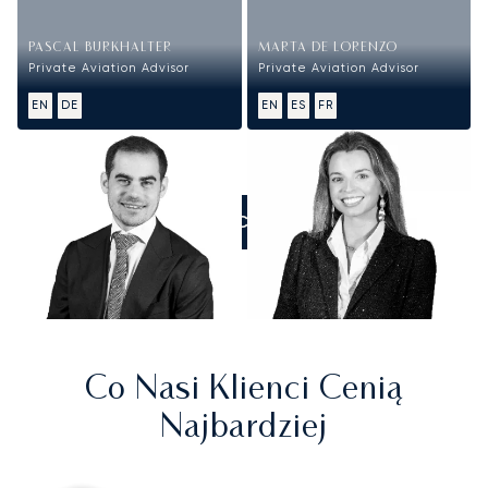
PASCAL BURKHALTER
MARTA DE LORENZO
Private Aviation Advisor
Private Aviation Advisor
EN
DE
EN
ES
FR
ZADZWOŃCIE DO NAS
Co Nasi Klienci Cenią
Najbardziej