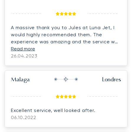
A massive thank you to Jules at Luna Jet, I
would highly recommended them. The
experience was amazing and the service was
beyond first class from start to finish. I will be
Read more
using Luna again in the near future.
26.04.2023
Malaga
Londres
Excellent service, well looked after.
06.10.2022