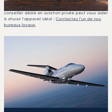
le Citation Latitude ont été les jets privés les plus
utilisés pour les vols entre Malaga et Londres. Un
conseiller dédié en aviation privée peut vous aider
à choisir l'appareil idéal :
Contactez l'un de nos
bureaux locaux
.
Les 3 modèles d'aéronefs les plus utilisés entre Londres 
Photo de l'aéronef
Modèle d'aéronef
Sièges
Vitesse (km/h)
Vitesse (nœuds)
Autonomie (km)
Autonomie (NM)