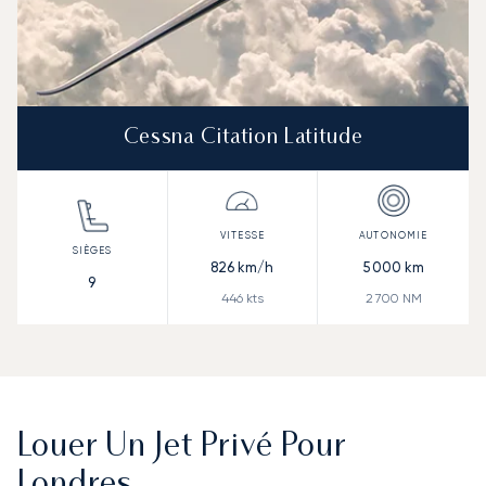
Cessna Citation Latitude
826
km/h
5 000
km
9
446
kts
2 700
NM
Louer Un Jet Privé Pour
Londres