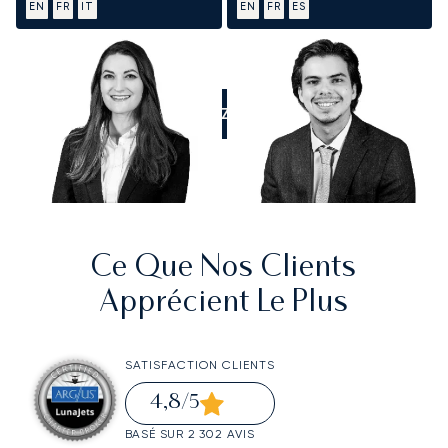
EN
FR
IT
EN
FR
ES
APPELEZ-NOUS
Ce Que Nos Clients
Apprécient Le Plus
SATISFACTION CLIENTS
4,8
/5
BASÉ SUR 2 302 AVIS