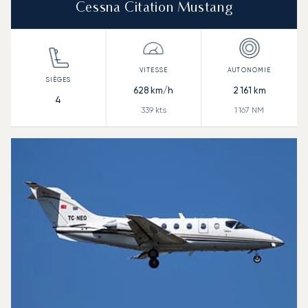
Cessna Citation Mustang
628
km/h
2 161
km
4
339
kts
1 167
NM