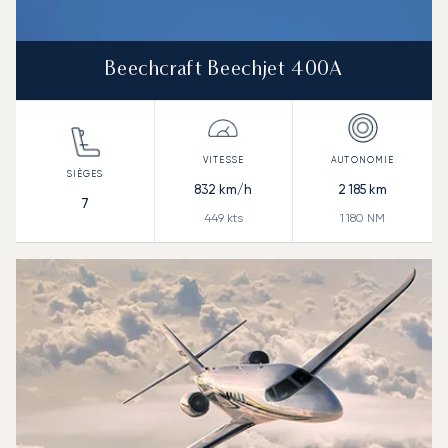
Beechcraft Beechjet 400A
832
km/h
2 185
km
7
449
kts
1 180
NM