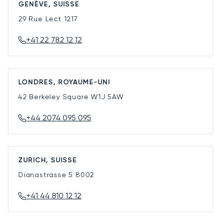
GENÈVE, SUISSE
29 Rue Lect
1217
+41 22 782 12 12
LONDRES, ROYAUME-UNI
42 Berkeley Square
W1J 5AW
+44 2074 095 095
ZURICH, SUISSE
Dianastrasse 5
8002
+41 44 810 12 12