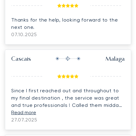
Thanks for the help, looking forward to the
next one.
07.10.2025
Cascais
Malaga
Since I first reached out and throughout to
my final destination , the service was great
and true professionals ! Called them midday
and was up in the air early evening! Would
Read more
definitely use them again! Thank you Marta
27.07.2025
and LunaJets!