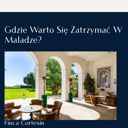
Gdzie Warto Się Zatrzymać W
Maladze?
Finca Cortesin
R