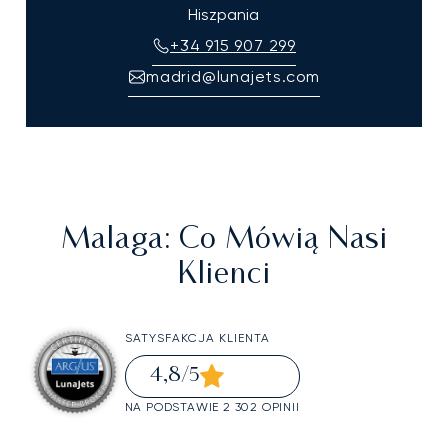
Hiszpania
+34 915 907 299
madrid@lunajets.com
Malaga
: Co Mówią Nasi
Klienci
SATYSFAKCJA KLIENTA
4,8
/5
NA PODSTAWIE 2 302 OPINII