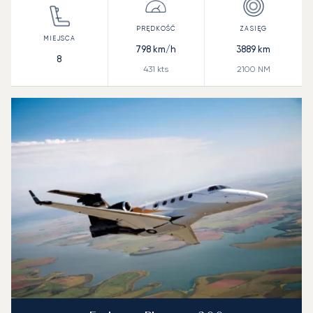
798
km/h
3889
km
8
431
kts
2100
NM