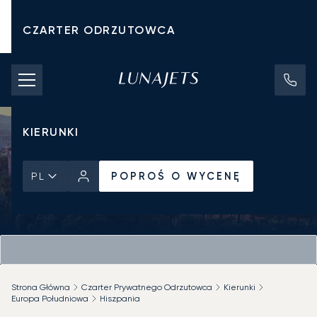
CZARTER ODRZUTOWCA
KOSZTY CZARTERU
PRYWATNE ODRZUTOWCE
KIERUNKI
POPROŚ O WYCENĘ
PL
Strona Główna
Czarter Prywatnego Odrzutowca
Kierunki
Europa Południowa
Hiszpania