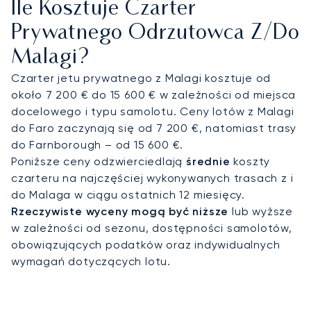
Ile Kosztuje Czarter
przygotowani na konferencję w Palacio de Ferias y
Congresos de Málaga lub spotkanie z klientem.
Prywatnego Odrzutowca Z/do
Malagi?
Czarter jetu prywatnego z Malagi kosztuje od
około 7 200 € do 15 600 € w zależności od miejsca
docelowego i typu samolotu. Ceny lotów z Malagi
do Faro zaczynają się od 7 200 €, natomiast trasy
do Farnborough – od 15 600 €.
Poniższe ceny odzwierciedlają
średnie
koszty
czarteru na najczęściej wykonywanych trasach z i
do Malaga w ciągu ostatnich 12 miesięcy.
Rzeczywiste wyceny mogą być niższe
lub wyższe
w zależności od sezonu, dostępności samolotów,
obowiązujących podatków oraz indywidualnych
wymagań dotyczących lotu.