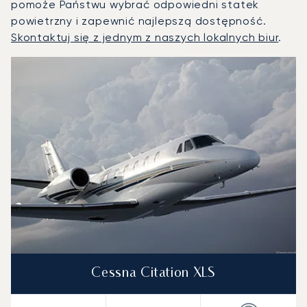
pomoże Państwu wybrać odpowiedni statek
powietrzny i zapewnić najlepszą dostępność.
Skontaktuj się z jednym z naszych lokalnych biur
.
Malaga : 3 najpopularniejsze modele statków powietrznych
Zdjęcie samolotu
Model samolotu
Miejsca
Prędkość (km/h)
Prędkość (węzły)
Zasięg (km)
Zasięg (NM)
Cessna Citation XLS