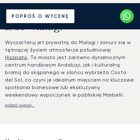
Wynajmij jet prywatny
POPROŚ O WYCENĘ
z/do Malagi
Wyczarteruj jet prywatny do Malagi i zanurz się w
tętniącej życiem atmosferze południowej
Hiszpanii
. To miasto jest zarówno dynamicznym
centrum handlowym Andaluzji, jak i kulturalną
bramą do skąpanego w słońcu wybrzeża Costa
del Sol, co czyni je idealnym miejscem na kluczowe
spotkania biznesowe lub ekskluzywny
weekendowy wypoczynek w pobliskiej Marbelli.
pokaż więcej...
Organizujemy Państwa lot w pełni dopasowany do
Państwa harmonogramu, oferując całkowitą
elastyczność. Nasz zespół zadba o każdy
szczegół na pokładzie, zapewniając, że dotrą
Państwo na miejsce wypoczęci i doskonale