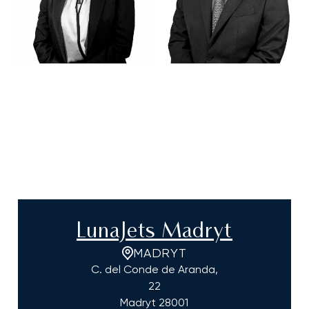
LunaJets Madryt
MADRYT
C. del Conde de Aranda,
22
Madryt
28001