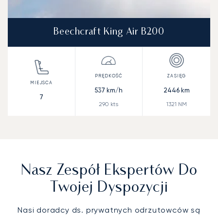
Beechcraft King Air B200
537
km/h
2446
km
7
290
kts
1321
NM
Nasz Zespół Ekspertów Do
Twojej Dyspozycji
Nasi doradcy ds. prywatnych odrzutowców są