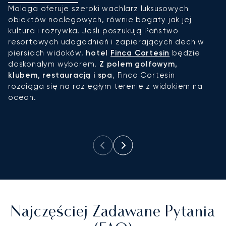
Malaga oferuje szeroki wachlarz luksusowych
J
obiektów noclegowych, równie bogaty jak jej
z
kultura i rozrywka. Jeśli poszukują Państwo
n
resortowych udogodnień i zapierających dech w
n
piersiach widoków,
hotel
Finca Cortesin
będzie
s
doskonałym wyborem.
Z polem golfowym,
a
klubem, restauracją i spa
, Finca Cortesin
O
rozciąga się na rozległym terenie z widokiem na
re
ocean.
o
Gi
A
Najczęściej Zadawane Pytania