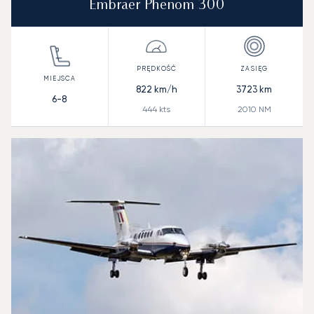
Embraer Phenom 300
822
km/h
3723
km
6-8
444
kts
2010
NM