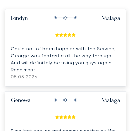
Londyn
Malaga
Could not of been happier with the Service,
George was fantastic all the way through.
And will definitely be using you guys again
thank you.
Read more
05.05.2026
Genewa
Malaga
Excellent service and communication by Mrs