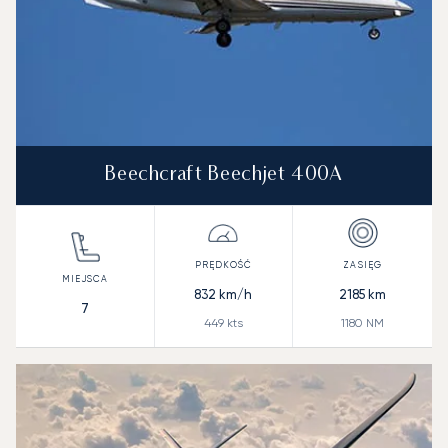
Beechcraft Beechjet 400A
832
km/h
2185
km
7
449
kts
1180
NM