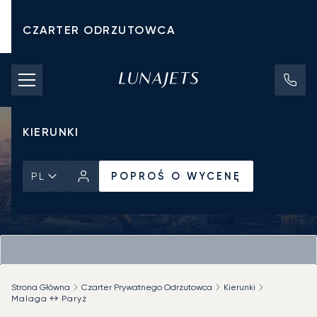
CZARTER ODRZUTOWCA
KOSZTY CZARTERU
PRYWATNE ODRZUTOWCE
KIERUNKI
POPROŚ O WYCENĘ
PL
Strona Główna
Czarter Prywatnego Odrzutowca
Kierunki
Malaga ↔ Paryż