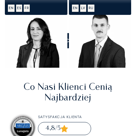
EN
ES
FR
EN
LV
RU
ZADZWOŃCIE DO NAS
Co Nasi Klienci Cenią
Najbardziej
SATYSFAKCJA KLIENTA
4,8
/5