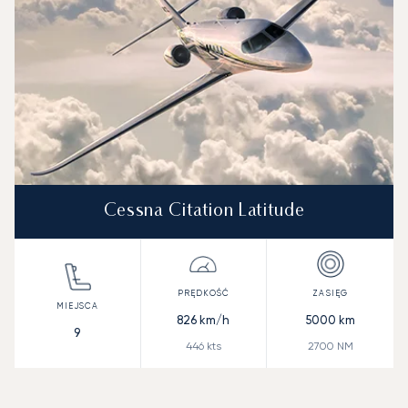
Cessna Citation Latitude
826
km/h
5000
km
9
446
kts
2700
NM