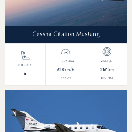
Cessna Citation Mustang
628
km/h
2161
km
4
339
kts
1167
NM