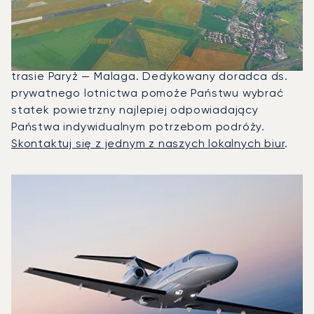
Między Malagą A Paryżem?
W 2025 roku Citation Mustang, Beechjet 400A i
Citation Latitude były najczęściej
wykorzystywanymi prywatnymi odrzutowcami na
trasie Paryż — Malaga. Dedykowany doradca ds.
prywatnego lotnictwa pomoże Państwu wybrać
statek powietrzny najlepiej odpowiadający
Państwa indywidualnym potrzebom podróży.
Skontaktuj się z jednym z naszych lokalnych biur
.
3 najpopularniejsze modele samolotów według liczby opera
Zdjęcie samolotu
Model samolotu
Miejsca
Prędkość (km/h)
Prędkość (węzły)
Zasięg (km)
Zasięg (NM)