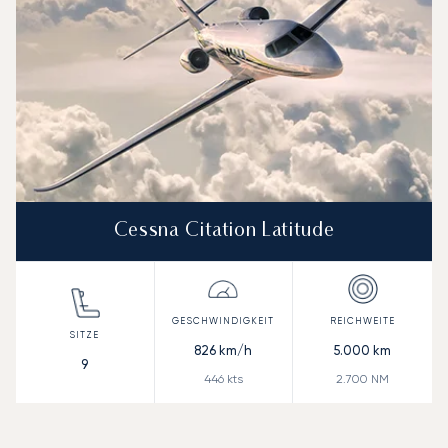
Cessna Citation Latitude
826
km/h
5.000
km
9
446
kts
2.700
NM