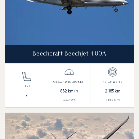
Beechcraft Beechjet 400A
832
km/h
2.185
km
7
449
kts
1.180
NM