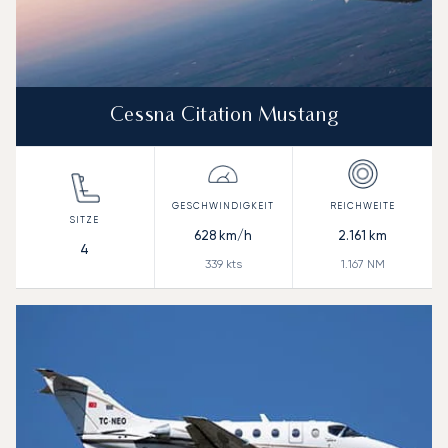
Cessna Citation Mustang
628
km/h
2.161
km
4
339
kts
1.167
NM