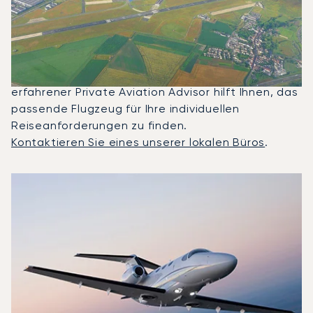
Und Paris Gechartert?
2025 waren Citation Mustang, Beechjet 400A und
Citation Latitude die meistgenutzten Privatjets
für Flüge zwischen Paris und Malaga. Ein
erfahrener Private Aviation Advisor hilft Ihnen, das
passende Flugzeug für Ihre individuellen
Reiseanforderungen zu finden.
Kontaktieren Sie eines unserer lokalen Büros
.
Top 3 Flugzeugmodelle nach Anzahl der Flugbewegungen z
Foto des Flugzeugs
Flugzeugmodell
S
Geschwindigkeit (km/h)
Geschwindigkeit (Knoten)
Reichw
Reichweite (NM)