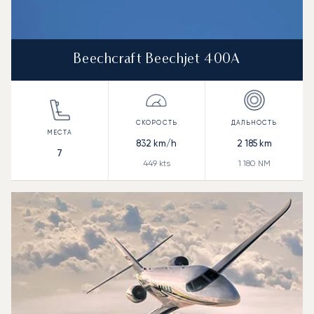
Beechcraft Beechjet 400A
832
km/h
2 185
km
7
449
kts
1 180
NM