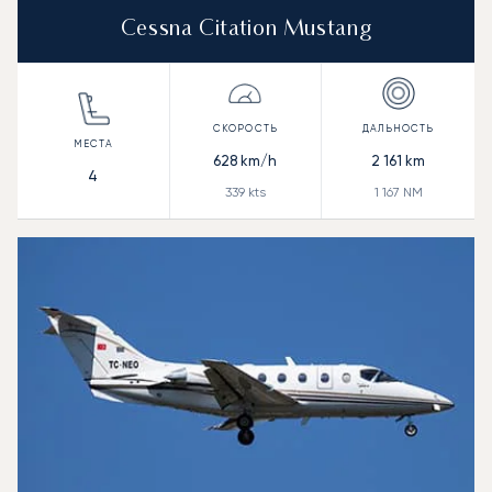
Cessna Citation Mustang
628
km/h
2 161
km
4
339
kts
1 167
NM