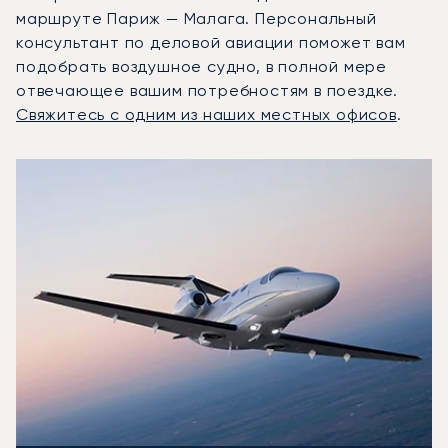
маршруте Париж — Малага. Персональный
консультант по деловой авиации поможет вам
подобрать воздушное судно, в полной мере
отвечающее вашим потребностям в поездке.
Свяжитесь с одним из наших местных офисов
.
3 наиболее востребованных воздушных судна по количе
Фото воздушного судна
Модель воздушного судна
Скорость (км/ч)
Скорость (узлы)
Дал
Дальность (NM)