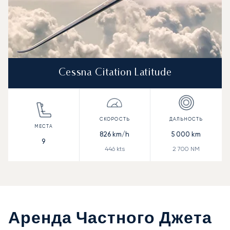
Cessna Citation Latitude
826
km/h
5 000
km
9
446
kts
2 700
NM
Аренда Частного Джета