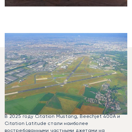
Какие Типы Бизнес-
Джетов Я Могу
Арендовать Для
Перелёта Между
Малагой И Парижем?
В 2025 году Citation Mustang, Beechjet 400A и
Citation Latitude стали наиболее
востребованными частными джетами на