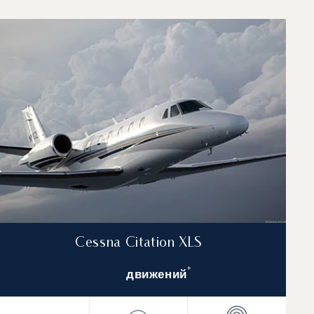
 в 2025 году
Cessna Citation XLS
*
движений