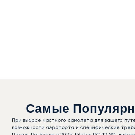
Самые Популярн
При выборе частного самолёта для вашего пут
возможности аэропорта и специфические треб
Париж-Ле-Бурже в 2025: Pilatus PC-12 NG, Embra