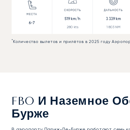
519
km/h
3 339
km
6-7
280
kts
1 803
NM
*
Количество вылетов и прилётов в 2025 году Аэропо
FBO И Наземное Об
Бурже
В аэропорту
Париж-Ле-Бурже
работают семь ко