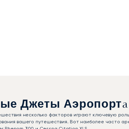
ые Джеты Аэропортa
ешествия несколько факторов играют ключевую роль
ования вашего путешествия. Вот наиболее часто а
er Phenom 300 и Cessna Citation XLS.