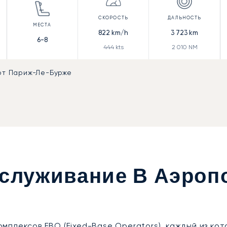
822
km/h
3 723
km
6-8
444
kts
2 010
NM
рт Париж-Ле-Бурже
служивание В Аэроп
мплексов FBO (Fixed-Base Operators), каждый из к