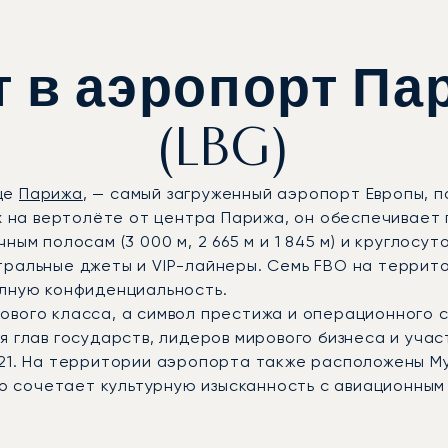
т в аэропорт Па
(LBG)
це
Парижа
, — самый загруженный аэропорт Европы, 
ах на вертолёте от центра Парижа, он обеспечивает
ным полосам (3 000 м, 2 665 м и 1 845 м) и кругло
тральные джеты и VIP-лайнеры. Семь FBO на терри
олную конфиденциальность.
ового класса, а символ престижа и операционного
 глав государств, лидеров мирового бизнеса и учас
1. На территории аэропорта также расположены Музе
чно сочетает культурную изысканность с авиационным