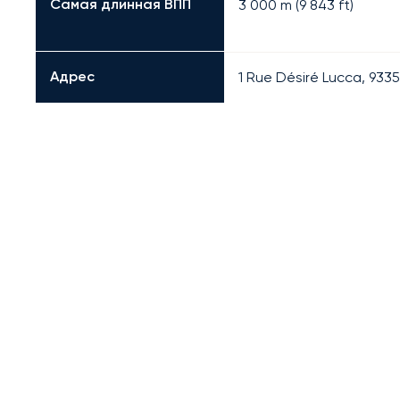
Самая длинная ВПП
3 000
m (
9 843
ft)
Адрес
1 Rue Désiré Lucca, 933