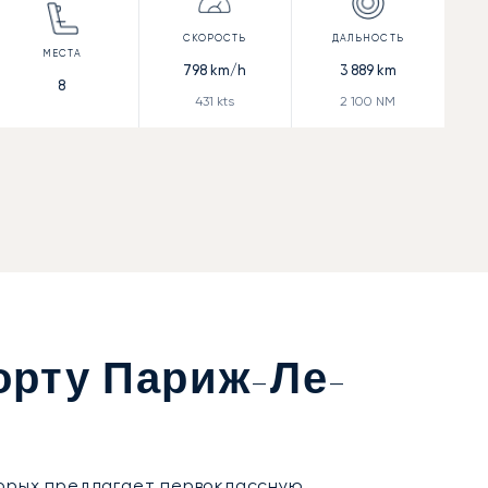
798
km/h
3 889
km
8
431
kts
2 100
NM
орту Париж-Ле-
оторых предлагает первоклассную