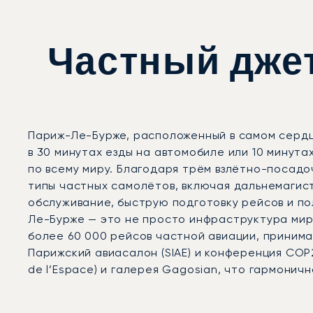
Частный дже
Париж-Ле-Бурже, расположенный в самом серд
в 30 минутах езды на автомобиле или 10 минут
по всему миру. Благодаря трём взлётно-посадоч
типы частных самолётов, включая дальнемагис
обслуживание, быструю подготовку рейсов и п
Ле-Бурже — это не просто инфраструктура мир
более 60 000 рейсов частной авиации, принимая
Парижский авиасалон (SIAE) и конференция COP2
de l’Espace) и галерея Gagosian, что гармони