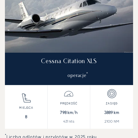
Cessna Citation XLS
*
operacje
798
km/h
3889
km
8
431
kts
2100
NM
*
Liczba odlotów i przylotów w 2025 roku