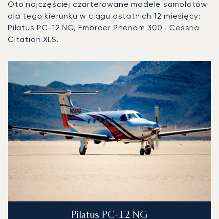
Oto najczęściej czarterowane modele samolotów
dla tego kierunku w ciągu ostatnich 12 miesięcy:
Pilatus PC-12 NG, Embraer Phenom 300 i Cessna
Citation XLS.
Lotnisko Paryż-Le Bourget : 3 najpopularniejsze modele st
Zdjęcie samolotu
Model samolotu
Operacje lotnicze w 20
Miejsca
Prędkość (km/h)
Prędkość (węzły)
Zasięg (km)
Zasięg (NM)
Pilatus PC-12 NG