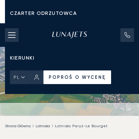
CZARTER ODRZUTOWCA
KOSZTY CZARTERU
PRYWATNE ODRZUTOWCE
KIERUNKI
POPROŚ O WYCENĘ
PL
Strona Główna
Lotniska
Lotnisko Paryż-Le Bourget