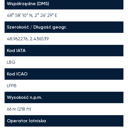
Współrzędne (DMS)
48° 58′ 10″ N, 2° 26′ 29″ E
Szerokość / Długość geogr.
48.962276, 2.436539
Kod IATA
LBG
Kod ICAO
LFPB
Wysokość n.p.m.
66 m (218 ft)
Operator lotniska