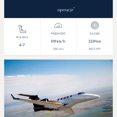
*
operacje
519
km/h
3339
km
6-7
280
kts
1803
NM