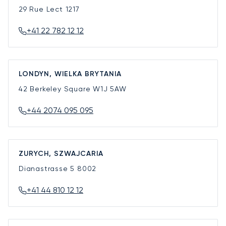
29 Rue Lect
1217
+41 22 782 12 12
LONDYN, WIELKA BRYTANIA
42 Berkeley Square
W1J 5AW
+44 2074 095 095
ZURYCH, SZWAJCARIA
Dianastrasse 5
8002
+41 44 810 12 12