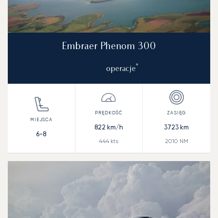
Embraer Phenom 300
*
operacje
822
km/h
3723
km
6-8
444
kts
2010
NM