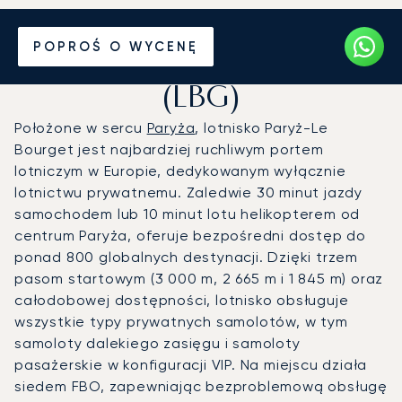
Prywatny odrzutowiec na
POPROŚ O WYCENĘ
Lotnisko Paryż-Le Bourget
(LBG)
Położone w sercu
Paryża
, lotnisko Paryż-Le
Bourget jest najbardziej ruchliwym portem
lotniczym w Europie, dedykowanym wyłącznie
lotnictwu prywatnemu. Zaledwie 30 minut jazdy
samochodem lub 10 minut lotu helikopterem od
centrum Paryża, oferuje bezpośredni dostęp do
ponad 800 globalnych destynacji. Dzięki trzem
pasom startowym (3 000 m, 2 665 m i 1 845 m) oraz
całodobowej dostępności, lotnisko obsługuje
wszystkie typy prywatnych samolotów, w tym
samoloty dalekiego zasięgu i samoloty
pasażerskie w konfiguracji VIP. Na miejscu działa
siedem FBO, zapewniając bezproblemową obsługę