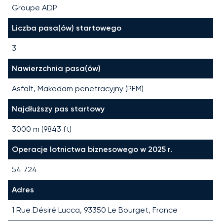
Groupe ADP
Liczba pasa(ów) startowego
3
Nawierzchnia pasa(ów)
Asfalt, Makadam penetracyjny (PEM)
Najdłuższy pas startowy
3000
m (
9843
ft)
Operacje lotnictwa biznesowego w 2025 r.
54 724
Adres
1 Rue Désiré Lucca, 93350 Le Bourget, France