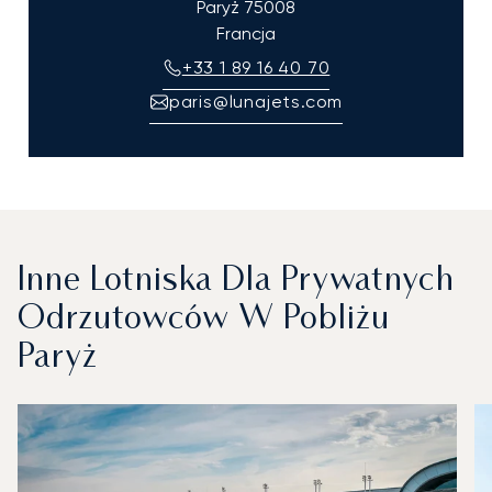
Paryż
75008
Francja
+33 1 89 16 40 70
paris@lunajets.com
Inne Lotniska Dla Prywatnych
Odrzutowców W Pobliżu
Paryż