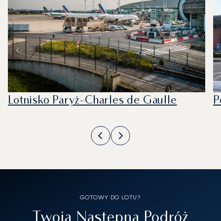
Lotnisko Paryż-Charles de Gaulle
P
GOTOWY DO LOTU?
Twoja Następna Podróż