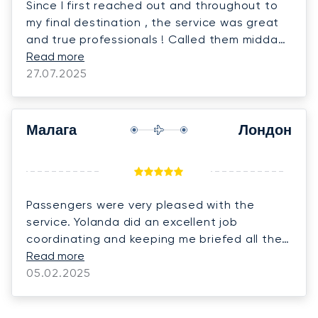
Since I first reached out and throughout to
my final destination , the service was great
and true professionals ! Called them midday
and was up in the air early evening! Would
Read more
definitely use them again! Thank you Marta
27.07.2025
and LunaJets!
Малага
Лондон
Passengers were very pleased with the
service. Yolanda did an excellent job
coordinating and keeping me briefed all the
time.
Read more
05.02.2025