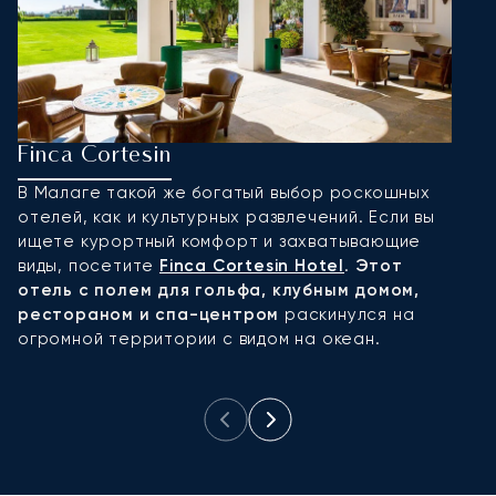
Finca Cortesin
R
В Малаге такой же богатый выбор роскошных
Е
отелей, как и культурных развлечений. Если вы
M
ищете курортный комфорт и захватывающие
а
виды, посетите
Finca Cortesin Hotel
.
Этот
М
отель с полем для гольфа, клубным домом,
ц
рестораном и спа-центром
раскинулся на
к
огромной территории с видом на океан.
м
д