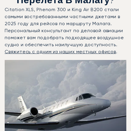
Перелета В Малагу?
Citation XLS, Phenom 300 и King Air B200 стали
самыми востребованными частными джетами в
2025 году для рейсов по маршруту Малага.
Персональный консультант по деловой авиации
поможет вам подобрать подходящее воздушное
судно и обеспечить наилучшую доступность.
Свяжитесь с одним из наших местных офисов
.
Малага : 3 наиболее востребованные модели воздушных
Фото воздушного судна
Модель воздушного судна
Скорость (км/ч)
Скорость (узлы)
Дал
Дальность (NM)