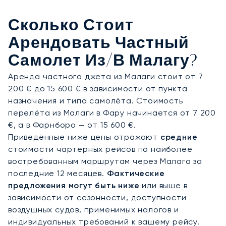
детали на борту, чтобы вы прибыли на
конференцию во Дворец выставок и конгрессов
Сколько Стоит
Малаги или на встречу с клиентом отдохнувшим
и полностью готовым.
Арендовать Частный
Самолет Из/в Малагу?
Аренда частного джета из Малаги стоит от 7
200 € до 15 600 € в зависимости от пункта
назначения и типа самолёта. Стоимость
перелёта из Малаги в Фару начинается от 7 200
€, а в Фарнборо — от 15 600 €.
Приведённые ниже цены отражают
средние
стоимости чартерных рейсов по наиболее
востребованным маршрутам через Малага за
последние 12 месяцев.
Фактические
предложения могут быть ниже
или выше в
зависимости от сезонности, доступности
воздушных судов, применимых налогов и
индивидуальных требований к вашему рейсу.