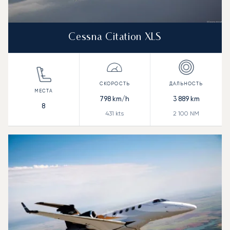
Cessna Citation XLS
798
km/h
3 889
km
8
431
kts
2 100
NM