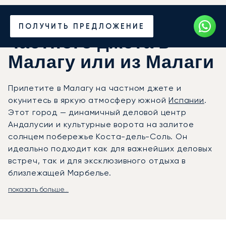
Закажите аренду
ПОЛУЧИТЬ ПРЕДЛОЖЕНИЕ
частного джета в
Малагу или из Малаги
Прилетите в Малагу на частном джете и
окунитесь в яркую атмосферу южной
Испании
.
Этот город — динамичный деловой центр
Андалусии и культурные ворота на залитое
солнцем побережье Коста-дель-Соль. Он
идеально подходит как для важнейших деловых
встреч, так и для эксклюзивного отдыха в
близлежащей Марбелье.
показать больше...
Мы полностью подстраиваем рейс под ваше
расписание, обеспечивая максимальную
гибкость. Наша команда позаботится о каждой