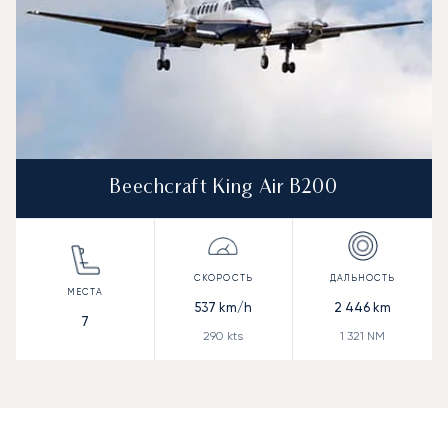
Beechcraft King Air B200
537
km/h
2 446
km
7
290
kts
1 321
NM