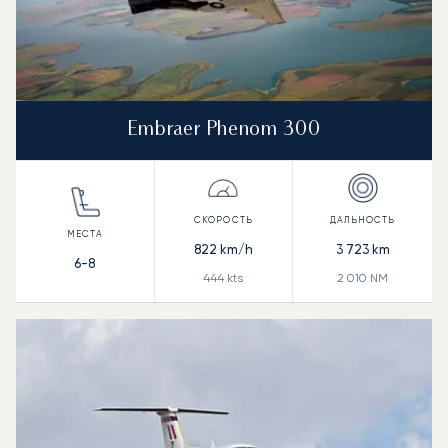
Embraer Phenom 300
822
km/h
3 723
km
6-8
444
kts
2 010
NM