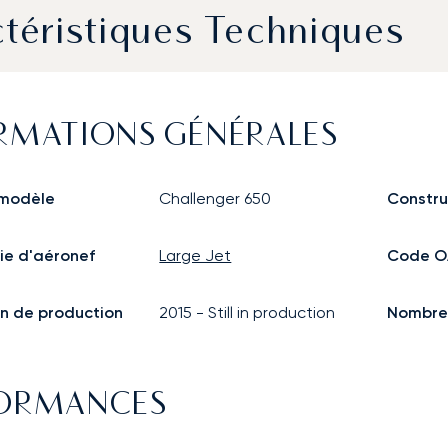
téristiques Techniques
RMATIONS GÉNÉRALES
modèle
Challenger 650
Constru
ie d'aéronef
Large Jet
Code O
n de production
2015
-
Still in production
Nombre 
FORMANCES