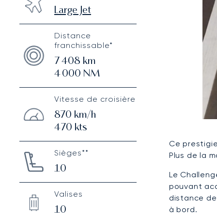
Large Jet
Distance
franchissable*
7 408
km
4 000
NM
Vitesse de croisière
870
km/h
470
kts
Ce prestigi
Sièges**
Plus de la 
10
Le Challeng
pouvant acc
Valises
distance de
à bord.
10