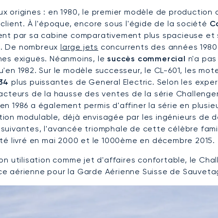
 origines : en 1980, le premier modèle de production de
client. À l'époque, encore sous l'égide de la société
C
ent par sa cabine comparativement plus spacieuse et
. De nombreux
large jets
concurrents des années 1980 
nes exiguës. Néanmoins, le
succès commercial
n'a pas
u'en 1982. Sur le modèle successeur, le CL-601, les mo
F34
plus puissantes de General Electric. Selon les exper
acteurs de la hausse des ventes de la série Challenger.
en 1986 a également permis d'affiner la série en plusi
ion modulable, déjà envisagée par les ingénieurs de 
uivantes, l'avancée triomphale de cette célèbre famill
été livré en mai 2000 et le 1000ème en décembre 2015.
on utilisation comme jet d'affaires confortable, le Ch
e aérienne pour la Garde Aérienne Suisse de Sauvetag