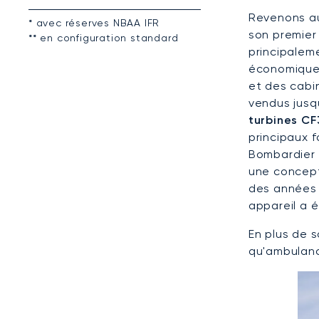
Revenons aux
* avec réserves NBAA IFR
son premier 
** en configuration standard
principalem
économique
et des cabi
vendus jusq
turbines C
principaux f
Bombardier 
une concept
des années s
appareil a 
En plus de s
qu'ambulanc