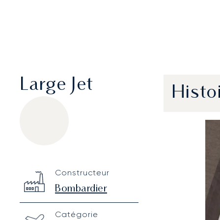
Large Jet
Histo
Bombardier Challenger 650
Specification
Value
Constructeur
Technical specifications
Bombardier
Catégorie