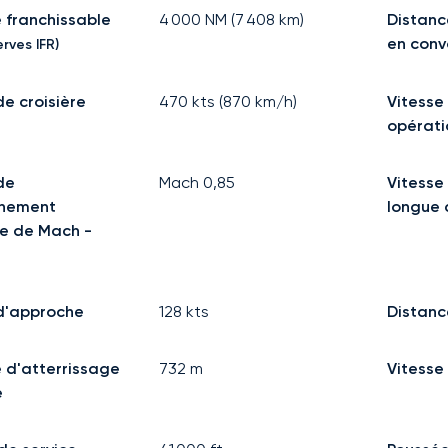
 franchissable
4 000
NM (
7 408
km)
Distanc
en con
rves IFR)
de croisière
470
kts (
870
km/h)
Vitesse
opérati
de
Mach
0,85
Vitesse 
nnement
longue 
e de Mach -
d'approche
128
kts
Distanc
 d'atterrissage
732
m
Vitesse
e