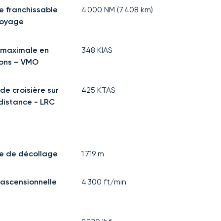
e franchissable
4 000
NM (
7 408
km)
voyage
 maximale en
348
KIAS
ons – VMO
de croisière sur
425
KTAS
distance - LRC
e de décollage
1 719
m
 ascensionnelle
4 300
ft/min