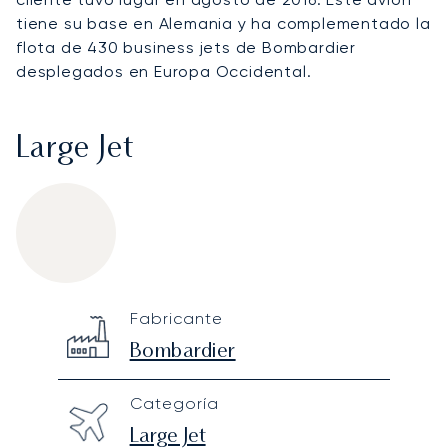
tiene su base en Alemania y ha complementado la
flota de 430 business jets de Bombardier
desplegados en Europa Occidental.
Large Jet
Bombardier Challenger 650
Specification
Value
Fabricante
Technical specifications
Bombardier
Categoría
Large Jet